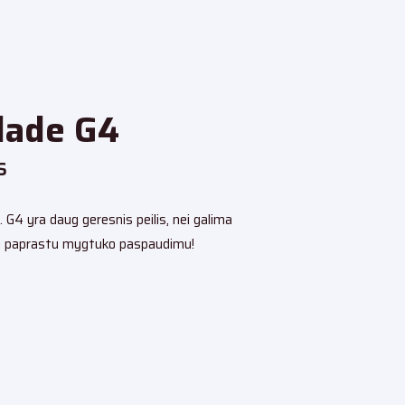
lade G4
s
. G4 yra daug geresnis peilis, nei galima
ymui paprastu mygtuko paspaudimu!