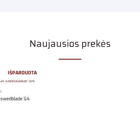
Naujausios prekės
IŠPARDUOTA
s
A swedblade G4