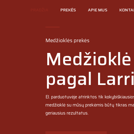
PRADŽIA
PREKĖS
APIE MUS
KONTA
Medžioklės prekės
Medžioklė
pagal Larri
El. parduotuvėje atrinktos tik kokybiškiausi
medžioklė su mūsų prekėmis būtų tikras ma
geriausius rezultatus.