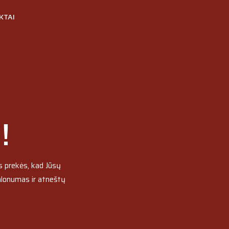
KTAI
!
os prekės, kad Jūsų
lonumas ir atneštų