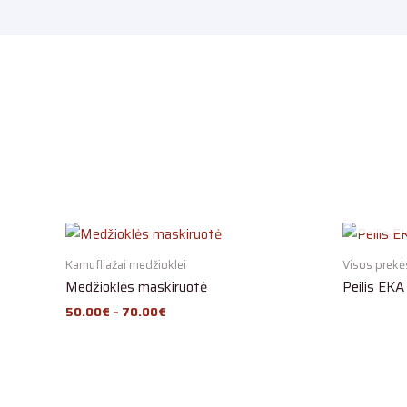
Kamufliažai medžioklei
Visos prekė
Medžioklės maskiruotė
Peilis EK
50.00
€
–
70.00
€