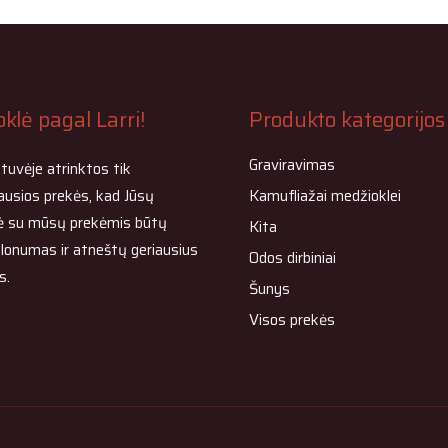
klė pagal Larri!
Produkto kategorijos
Graviravimas
otuvėje atrinktos tik
Kamufliažai medžioklei
ausios prekės, kad Jūsų
ė su mūsų prekėmis būtų
Kita
lonumas ir atneštų geriausius
Odos dirbiniai
s.
Šunys
Visos prekės