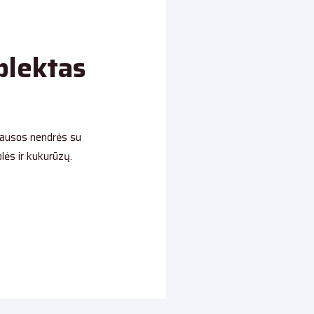
plektas
sausos nendrės su
olės ir kukurūzų.