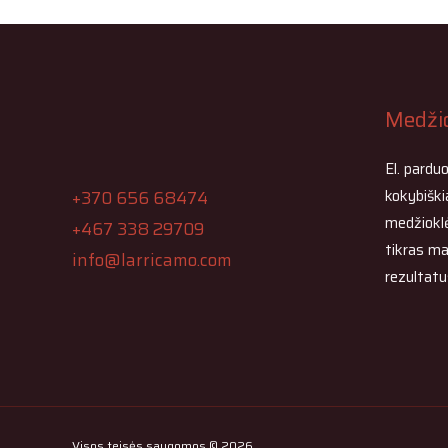
Medžio
El. pardu
kokybiški
+370 656 68474
medžiokl
+467 338 29709
tikras ma
info@larricamo.com
rezultatu
Visos teisės saugomos © 2026