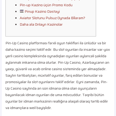
Pin-up Kazino üçün Promo Kodu
Pinup Kazino Dəstəyi
Aviator Slotunu Pulsuz Oynada Bi̇lərəm?
Daha əla Onlayn Kazinolar
Pin-Up Casino platforması fərxli oyun təklifləri ilə ünlüdür və bir
daha kazino seçimi təklif edir. Bu slot oyunları ilə insanlar var-yox
yerli casino kompleksində oynadıqları oyunları əyləncəli şəkildə
əylənmək imkanına olma olurlar. Pin-Up Casino, Azərbaycanın ən
yaxşı, güvənli və əcəb online casino sistemində yer almaqdadır.
Saytın tərtibatçıları, müxtəlif oyunlar, fərq edilən bonuslar və
promosiyalar ilə slot oyunlarını təklif edirlər. Eyni zamanda, Pin-
Up Casino saytında ən son idmana olma olan oyunçuların
bəyəniləcək idman oyunları de uma mövcuddur. Təqribi bütün
oyunlar bir idman mərkəzinin reallığına əlaqəli olaraq tərtib edilir
və idmançılara weil bəyişlidir.