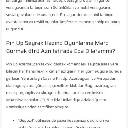
ibtidai yatırımınızı edin. İstifadəçi dəstəyi, proqramın güncel
versiyasında tətbiqin izafi üstünlükləri və mobil versiyasının
sosial yuvalarını de uma içerir. Bu, ziyarətçilərə mobil tətbiqin
avantajlarını və çeşitli oyunları keşfetme imkanına sahip olunmuş
uyğundur.
Pin Up Seyrək Kazino Oyunlarına Mərc
Görmək ötrü Azn Istifadə Edə Bilərəmmi?
Pin Up Azərbaycan texniki dəstək komandası, saytda əsas verə
biləcək hər hansı texniki çatışmazlıqlarını həll görmək görə burada
yerləşir. Yeni onlayn Casino Pin Up, Azərbaycan və Avropadan
olan oyunçulara yönəlmiş çoxdilli bir klubdur. Sayt azərbaycan,
rus, ispan, ingilis və ukrayna dillərinə tərcümə edilmişdir.
Müəssisə sahibləri 2016-cı ildə Hollandiya Adaları Qumar
Komissiyasından sertifikat almışlar.
“Depozit” bölməsində şəxsi hesabınıza daxil olun və
məbləği, eləcə də replenishment üsulunu seçin.