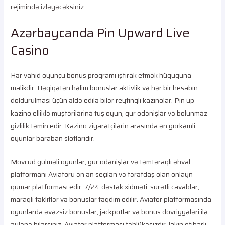
rejimində izləyəcəksiniz.
Azərbaycanda Pin Upward Live
Casino
Hər vahid oyunçu bonus proqramı iştirak etmək hüququna
malikdir. Həqiqətən həlim bonuslar aktivlik və hər bir hesabın
doldurulması üçün əldə edilə bilər reytinqli kazinolar. Pin up
kazino elliklə müştərilərinə tuş oyun, gur ödənişlər və bölünməz
gizlilik təmin edir. Kazino ziyarətçilərin arasında ən görkəmli
oyunlar baraban slotlarıdır.
Mövcud gülməli oyunlar, gur ödənişlər və təmtəraqlı əhval
platformanı Aviatoru ən ən seçilən və tərəfdaş olan onlayn
qumar platforması edir. 7/24 dəstək xidməti, sürətli cavablar,
maraqlı təkliflər və bonuslar təqdim edilir. Aviator platformasında
oyunlarda əvəzsiz bonuslar, jackpotlar və bonus dövriyyələri ilə
əylənə bilərsiniz. Aviator platforması təhlükəsizdir, lakin etibarlı