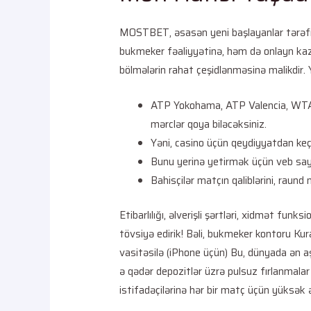
MOSTBET, əsasən yeni başlayanlar tərəfind
bukmeker fəaliyyətinə, həm də onlayn kazi
bölmələrin rahat çeşidlənməsinə malikdir. Y
ATP Yokohama, ATP Valencia, WTA 12
mərclər qoya biləcəksiniz.
Yəni, casino üçün qeydiyyatdan keç
Bunu yerinə yetirmək üçün veb say
Bahisçilər matçın qaliblərini, raun
Etibarlılığı, əlverişli şərtləri, xidmət f
tövsiyə edirik! Bəli, bukmeker kontoru Ku
vasitəsilə (iPhone üçün) Bu, dünyada ən a
ə qədər depozitlər üzrə pulsuz fırlanmala
istifadəçilərinə hər bir matç üçün yüksək ə