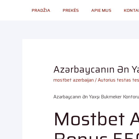
PRADŽIA
PREKĖS
APIE MUS
KONTA
Azərbaycanın Ən Y
mostbet azerbaijan
/ Autorius
testas te
Azərbaycanın Ən Yaxşı Bukmeker Kontor
Mostbet A