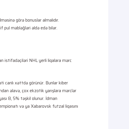
rilməsinə görə bonuslar almalıdır.
 pul məbləğləri əldə edə bilər.
istifadəçiləri NHL yerli liqalara mərc
ti canlı xəttdə görünür. Bunlar kiber
undan əlavə, çox ekzotik yarışlara mərclər
ası 8, 5% təşkil olunur. İdman
empionatı və ya Xabarovsk futzal liqasını