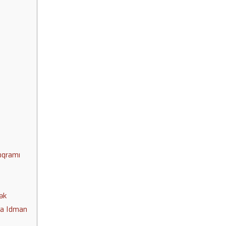
oqramı
ək
da Idman