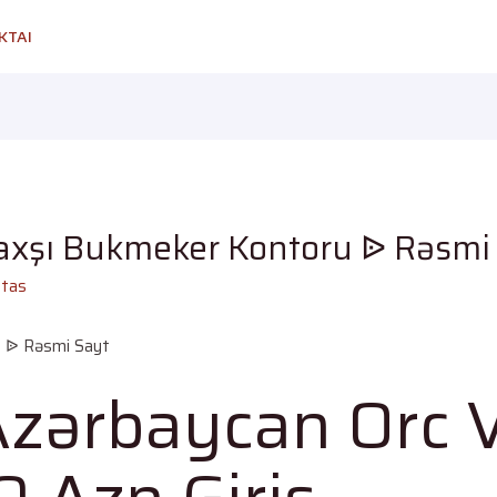
KTAI
axşı Bukmeker Kontoru ᐉ Rəsmi
stas
u ᐉ Rəsmi Sayt
zərbaycan Orc 