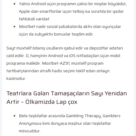
Yalnız Android üçün proqramın çəkisi bir miqdar böyükdür,
Apple-dan smartfonlar üçün tətbiq isə sürətdə bir qədər
təhlükəli varidat.
Mostbet nadir sosial şəbəkələrdə aktiv olan oyunçular
üçün də subyektiv bonuslar təqdim edir.
Sayt müxtəlif ödəniş üsullarını qəbul edir və depozitlər adətən
cəld edilir. O, həmçinin Android və iOS istifadəçiləri üçün mobil
proqrama malikdir. Mostbet-AZ91, müxtəlif proqram
tərtibatçılarından ətraflı hədis seçimi təklif edən onlayn
kazinodur.
Teatrlara Gələn Tamaşaçıların Sayı Yenidən
Artir – Ölkəmizdə Lap çox
Belə təşkilatlar arasında Gambling Therapy, Gamblers
Anonymous kimi dünyaca məşhur olan təşkilatlar
mövcuddur.