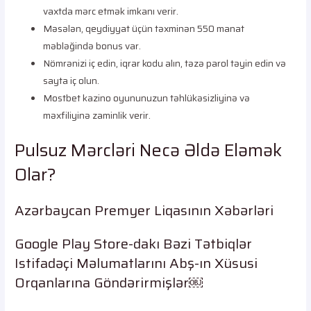
vaxtda mərc etmək imkanı verir.
Məsələn, qeydiyyat üçün təxminən 550 manat
məbləğində bonus var.
Nömrənizi iç edin, iqrar kodu alın, təzə parol təyin edin və
sayta iç olun.
Mostbet kazino oyununuzun təhlükəsizliyinə və
məxfiliyinə zaminlik verir.
Pulsuz Mərcləri Necə Əldə Eləmək
Olar?
Azərbaycan Premyer Liqasının Xəbərləri
Google Play Store-dakı Bəzi Tətbiqlər
Istifadəçi Məlumatlarını Abş-ın Xüsusi
Orqanlarına Göndərirmişlər￼