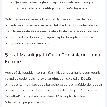
Qarşılaşmadan başlanğıc lap yaxşı matçların mahiyyət
nəticələri ötrü marja ehtiyatı cəmi 3-4% təşkil edir.
Onlar həmçinin ənənəvi idman mərcləri və kazinolar da daxil
olmaqla vahid sıra mərc seçimləri təklif edirlər. Bununla belə, bu
mərc formasında əlinizi sınamazdan ibtidai nəzərə alınmalı olan
bir neçə zad var. Birincisi, düzgün miqdarda kriptovalyutanız
olduğundan arxayın olmalısınız.
Şirkət Məsuliyyətli Oyun Prinsiplərinə əməl
Edirmi?
Ayu özü də keçiddən sonra müasir klubunda artıq iki oyun keçirib
və indiyə qədər odlu hərəkətlər etmədən çıxış edib. Düzdür,
birində o, cəmi bir dəqiqəyə buraxılıb və belə bir müddətdə faydalı
olmaq daha çətindir. Azərbaycanda fəaliyyəti qadağan olunan
“Mostbet” mərc şirkəti vətəndaşın külli miqdarda uduşunu
ödəməkdən peysər qaçırıb.