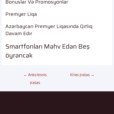
Bonuslar Və Promosyonlar
Premyer Liqa
Azərbaycan Premyer Liqasında Qıtlıq
Davam Edir
Smartfonları Məhv Edən Beş
öyrəncək
←
Ankstesnis
Kitas Įrašas
→
Įrašas