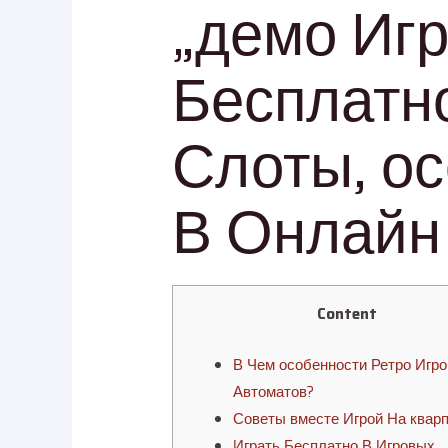
„демо Иг
Бесплатно
Слоты, о
В Онлайн
Content
В Чем особенности Ретро Игр
Автоматов?
Советы вместе Игрой На квар
Играть Бесплатно В Игровых