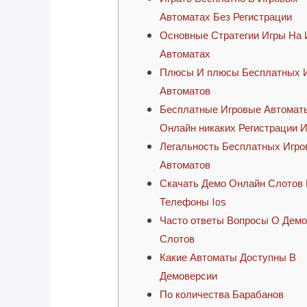
Автоматах Без Регистрации
Основные Стратегии Игры На 
Автоматах
Плюсы И плюсы Бесплатных 
Автоматов
Бесплатные Игровые Автомат
Онлайн никаких Регистрации 
Легальность Бесплатных Игр
Автоматов
Скачать Демо Онлайн Слотов
Телефоны Ios
Часто ответы Вопросы О Дем
Слотов
Какие Автоматы Доступны В
Демоверсии
По количества Барабанов