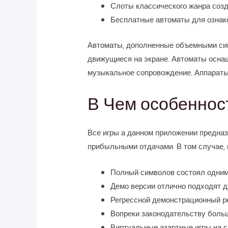
Слоты классического жанра созд
Бесплатные автоматы для ознак
Автоматы, дополненные объемными симв
движущиеся на экране. Автоматы осна
музыкальное сопровождение. Аппараты,
В Чем особеннос
Все игры а данном приложении предна
прибыльными отдачами. В том случае, 
Полный символов состоял одним 
Демо версии отлично подходят д
Регрессной демонстрационный ре
Вопреки законодательству больши
Виртуальные азартные игры на с