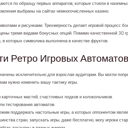
аются по образцу первых аппаратов, которые стояли в наземны
омления выбраны на сайтах немногочисленных казино.
олами и рисунками. Трехмерность делает игровой процесс боле
щены тремя видами бонусных опций. Помимо качественной 3D гр
 в которых символика выполнена в качестве фруктов.
ти Ретро Игровых Автомато
значены исключительно для взрослая аудитории. Вы могли попр
вам нужно изменить вашу тактику игры.
карточных мастей, счастливых подков и колокольчиков.
ли тестирования автоматов.
жим поддержать настольные игры, а которых оппонентом являе
нства стран, запускать игры, даже бесплатно, могу игроки стар
айтах доступны в разных жанрах.