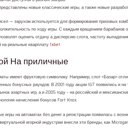
представлены новые классические игры, а также новые разработ
чисел — зарухом используется для формирования призовых ком
должительность по ходу игры. С каждым вращением барабанов о
 позволят оценить отдачу а дисперсию слота, частоту выпадени
ой на реальные кварплату
1xbet
.
ой На приличные
маты имеют фруктовую символику. Например, слот «Базар» отл
енных бонусных раундов. В 2001 году акции IGT появились и на
нок азартных игр, а и 2005 году – на российский и мексикански
нология начисления бонусов Fort Knox.
е игры на автоматах без денег а регистрации появилась с возн
ртуальной игорной индустрии внесли эти бренды, как Microgamin