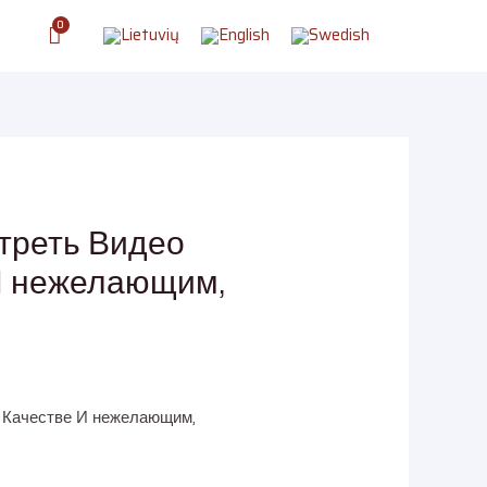
треть Видео
 И нежелающим,
м Качестве И нежелающим,