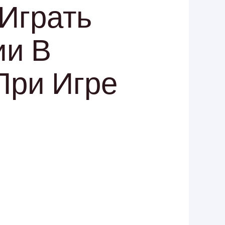
Играть
ии В
При Игре