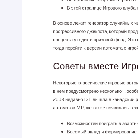
В этой странице Игрового клуба 
В основе лежит генератор случайных 
прогрессивного джекпота, который про
процента уходит в призовой фонд. Это
тогда перейти к версии автомата с игр
Советы вместе Игр
Некоторые классические игровые авто
в нем предусмотрено несколько” „особ
2003 недавно IGT вышла в канадский ры
автоматов MP, же также появилась тех
Возможностей поиграть в азартны
Весомый вклад и формирование ви