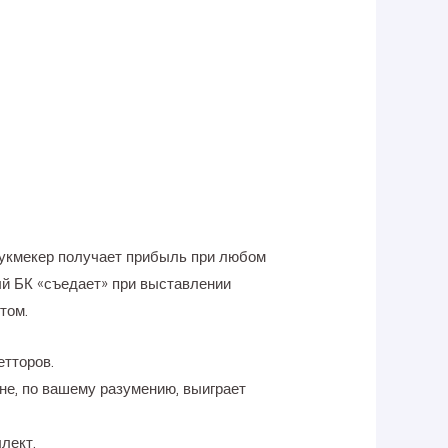
 букмекер получает прибыль при любом
ый БК «съедает» при выставлении
том.
етторов.
 не, по вашему разумению, выиграет
лект.