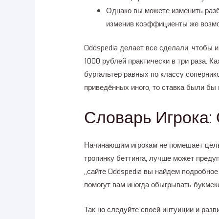
Однако вы можете изменить разбр
изменив коэффициенты же возм
Oddspedia делает все сделали, чтобы 
1000 рублей практически в три раза. Ка
бургальтер равных по классу соперник
приведённых иного, то ставка были бы 
Словарь Игрока:
Начинающим игрокам не помешает целы
тропинку беттинга, лучше может преду
„сайте Oddspedia вы найдем подробное
помогут вам иногда обыгрывать букмек
Так но следуйте своей интуиции и раз