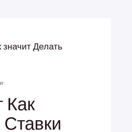
к значит Делать
ат
т Как
 Ставки