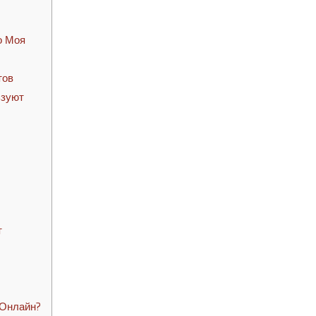
о Моя
тов
ьзуют
т
 Онлайн?