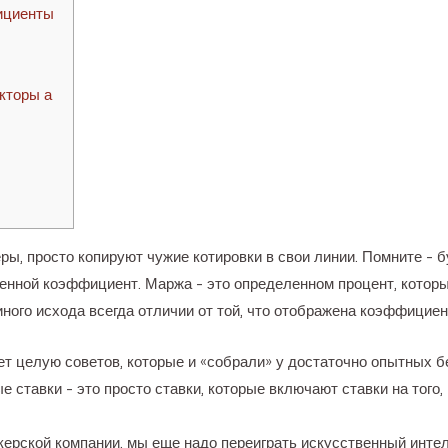
ициенты
кторы а
ры, просто копируют чужие котировки в свои линии. Помните –
енной коэффициент. Маржа – это определенном процент, котор
иного исхода всегда отличии от той, что отображена коэффициен
 целую советов, которые и «собрали» у достаточно опытных б
ставки – это просто ставки, которые включают ставки на того,
керской компании, мы еще надо переиграть искусственный интел