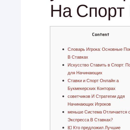
На Спорт
Content
Словарь Игрока: Основные По
В Ставках
Искусство Ставить в Спорт: П
для Начинающих
Ставки и Спорт Онлайн а
Букмекерских Конторах
советчиков И Стратегии ддя
Начинающих Игроков
меньше Система Отличается 
Экспресса В Ставках?
💶 Кто предложил Лучшие