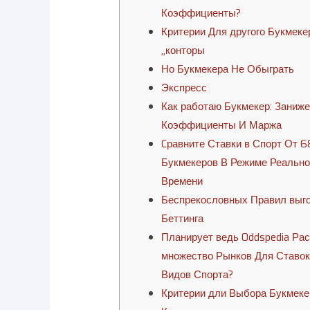
Коэффициенты?
Критерии Для другого Букмеке
„конторы
Но Букмекера Не Обыграть
Экспресс
Как работаю Букмекер: Заниж
Коэффициенты И Маржа
Cравните Ставки в Спорт От 6
Букмекеров В Режиме Реально
Времени
Беспрекословных Правил выг
Беттинга
Планирует ведь Oddspedia Ра
множество Рынков Для Ставок
Видов Спорта?
Критерии дли Выбора Букмеке