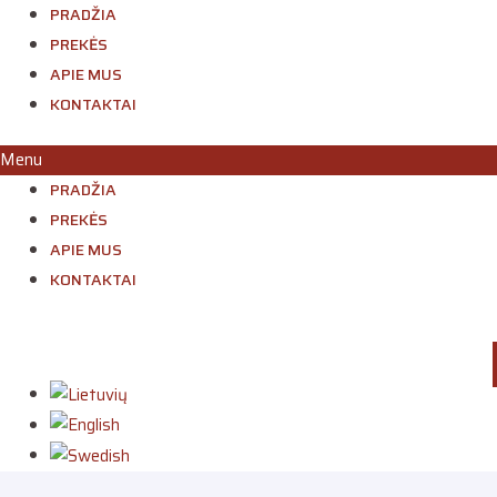
Pereiti
PRADŽIA
prie
PREKĖS
turinio
APIE MUS
KONTAKTAI
Menu
PRADŽIA
PREKĖS
APIE MUS
KONTAKTAI