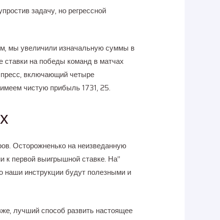
упростив задачу, но регрессной
дим, мы увеличили изначальную суммы в
кие ставки на победы команд в матчах
кспресс, включающий четыре
 имеем чистую прибыль 1731, 25.
х
ров. Осторожненько на неизведанную
и к первой выигрышной ставке. На”
то наши инструкции будут полезными и
зже, лучший способ развить настоящее