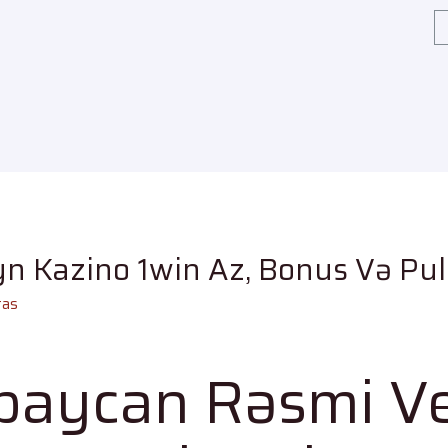
n Kazino 1win Az, Bonus Və Pul
tas
baycan Rəsmi Ve