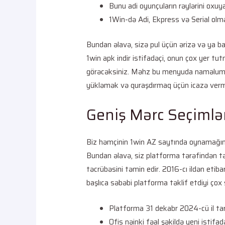
Bunu adi oyunçuların rəylərini oxuya
1Win-də Adi, Ekpress və Serial olm
Bundan əlavə, sizə pul üçün ərizə və ya ba
1win apk indir istifadəçi, onun çox yer tu
görəcəksiniz. Məhz bu menyuda naməlum m
yükləmək və quraşdırmaq üçün icazə verm
Geniş Mərc Seçimlə
Biz həmçinin 1win AZ saytında oynamağın üs
Bundan əlavə, siz platforma tərəfindən tə
təcrübəsini təmin edir. 2016-cı ildən etiba
başlıca səbəbi platforma təklif etdiyi çox
Platforma 31 dekabr 2024-cü il tar
Ofis nəinki fəal şəkildə yeni istifad