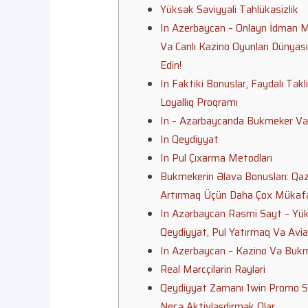
Yüksək Səviyyəli Təhlükəsizlik
In Azerbaycan – Onlayn İdman M
Və Canlı Kazino Oyunları Dünyas
Edin!
In Faktiki Bonuslar, Faydalı Təkli
Loyallıq Proqramı
In – Azərbaycanda Bukmeker Və
In Qeydiyyat
In Pul Çıxarma Metodları
Bukmekerin Əlavə Bonusları: Qaz
Artırmaq Üçün Daha Çox Mükaf
In Azərbaycan Rəsmi Sayt – Yük
Qeydiyyat, Pul Yatırmaq Və Avia
In Azerbaycan – Kazino Və Buk
Real Mərcçilərin Rəyləri
Qeydiyyat Zamanı 1win Promo S
Necə Aktivləşdirmək Olar