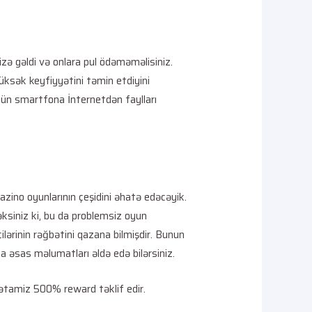
izə gəldi və onlara pul ödəməməlisiniz.
yüksək keyfiyyətini təmin etdiyini
ün smartfona İnternetdən faylları
zino oyunlarının çeşidini əhatə edəcəyik.
ksiniz ki, bu da problemsiz oyun
çilərinin rəğbətini qazana bilmişdir. Bunun
a əsas məlumatları əldə edə bilərsiniz.
rətamiz 500% reward təklif edir.