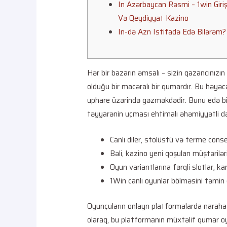
In Azərbaycan Rəsmi – 1win Giriş 
Və Qeydiyyat Kazino
In-də Azn Istifadə Edə Bilərəm?
Hər bir bazarın əmsalı – sizin qazancınızın
olduğu bir macəralı bir qumardır. Bu həyə
uphare üzərində gəzməkdədir. Bunu edə bilm
təyyarənin uçması ehtimalı əhəmiyyətli də
Canlı diler, stolüstü və terme conse
Bəli, kazino yeni qoşulan müştəril
Oyun variantlarına fərqli slotlar, ka
1Win canlı oyunlar bölməsini təmin
Oyunçuların onlayn platformalarda narahatl
olaraq, bu platformanın müxtəlif qumar oyu