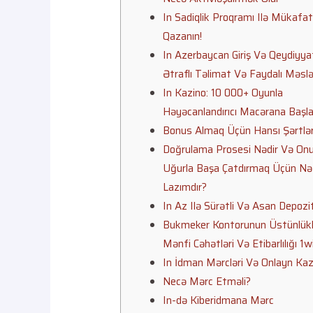
In Sadiqlik Proqramı Ilə Mükafat
Qazanın!
In Azerbaycan Giriş Və Qeydiyya
Ətraflı Təlimat Və Faydalı Məslə
In Kazino: 10 000+ Oyunla
Həyəcanlandırıcı Macərana Başl
Bonus Almaq Üçün Hansı Şərtlə
Doğrulama Prosesi Nədir Və Onu
Uğurla Başa Çatdırmaq Üçün N
Lazımdır?
In Az Ilə Sürətli Və Asan Depozi
Bukmeker Kontorunun Üstünlüklə
Mənfi Cəhətləri Və Etibarlılığı 1
In İdman Mərcləri Və Onlayn Kaz
Necə Mərc Etməli?
In-də Kiberidmana Mərc