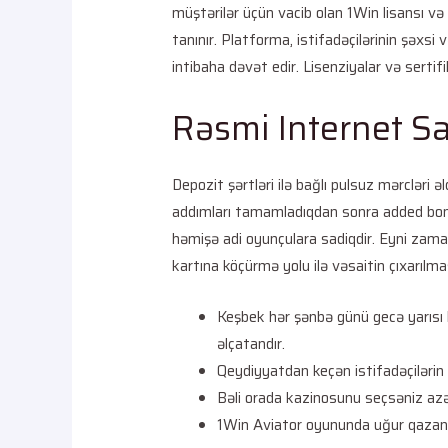
müştərilər üçün vacib olan 1Win lisansı və 
tanınır. Platforma, istifadəçilərinin şəxs
intibaha dəvət edir. Lisenziyalar və serti
Rəsmi Internet S
Depozit şərtləri ilə bağlı pulsuz mərclər
addımları tamamladıqdan sonra added bonus 
həmişə adi oyunçulara sadiqdir. Eyni zaman
kartına köçürmə yolu ilə vəsaitin çıxarı
Keşbek hər şənbə günü gecə yarısı
əlçatandır.
Qeydiyyatdan keçən istifadəçilərin
Bəli orada kazinosunu seçsəniz azərb
1Win Aviator oyununda uğur qazanm