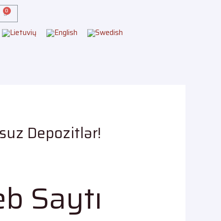
suz Depozitlər!
b Saytı