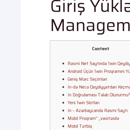
Giriş Yükl
Manageme
Content
Rəsmi Net Saytında 1win Qeydiy
Android Üçün 1win Proqramını Yü
Geniş Mərc Seçimləri
In-də Necə Qeydiyyatdan Keçmə
In Doğrulaması Tələb Olunurmu
Yeni 1win Slotları
In – Azərbaycanda Rəsmi Saytı
Mobil Proqram” „vasitəsilə
Mobil Tətbiq