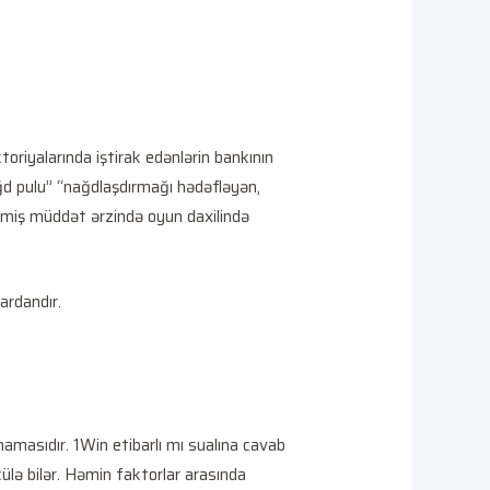
toriyalarında iştirak edənlərin bankının
ğd pulu” “nağdlaşdırmağı hədəfləyən,
rilmiş müddət ərzində oyun daxilində
ardandır.
mamasıdır. 1Win etibarlı mı sualına cavab
ülə bilər. Həmin faktorlar arasında