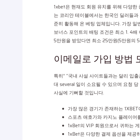
1xbet은 현재도 회원 유치를 위해 다양한
는 코리안 테이블에서는 한국인 딜러들과 
준히 활동해 온 베팅 업체입니다. 가장 일반
보너스 포인트의 배팅 조건은 최소 1. 4
5만원을 받았다면 최소 25만원(5만원의 
이메일로 가입 방법 
특히” “국내 사설 사이트들과는 달리 입출
대 several 일이 소요될 수 있으며 요청 
사실에 기뻐할 것입니다.
가장 많은 경기가 존재하는 1XBE
스포츠 애호가와 카지노 플레이어를 
1xBet의 VIP 회원으로서 귀하는
1xBet은 다양한 결제 옵션을 제