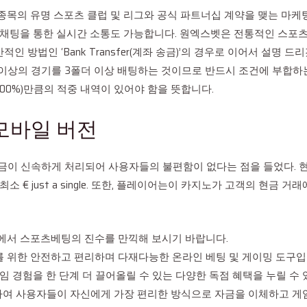
 종목의 유명 스포츠 클럽 및 리그와 공식 파트너십 계약을 맺는 마케팅
채팅을 통한 실시간 소통도 가능합니다. 원엑스벳은 전통적인 스포츠 
적인 방법인 ‘Bank Transfer(계좌 송금)’의 경우로 이어서 설명
배 이상의 경기를 3폴더 이상 배팅하는 것이므로 반드시 조건에 부합하
500%)만큼의 적중 내역이 있어야 함을 뜻합니다.
모바일 버전
금이 신속하게 처리되어 사용자들의 불편함이 없다는 점을 들었다. 현
당 최소 € just a single. 또한, 플레이어는이 카지노가 고객의 현
T에서 스포츠베팅의 진수를 만끽해 보시기 바랍니다.
위한 안전하고 편리하며 다재다능한 온라인 베팅 및 게이밍 도구입니다
 게임 경험을 한 단계 더 끌어올릴 수 있는 다양한 독점 혜택을 누릴 수
공하여 사용자들이 자신에게 가장 편리한 방식으로 자금을 이체하고 게