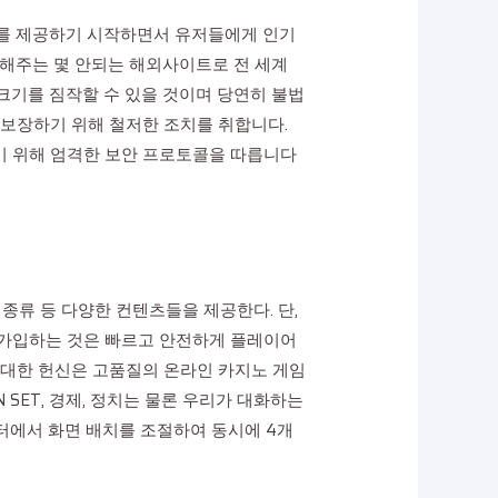
스를 제공하기 시작하면서 유저들에게 인기
공해주는 몇 안되는 해외사이트로 전 세계
크기를 짐작할 수 있을 것이며 당연히 불법
을 보장하기 위해 철저한 조치를 취합니다.
하기 위해 엄격한 보안 프로토콜을 따릅니다
 종류 등 다양한 컨텐츠들을 제공한다. 단,
에 가입하는 것은 빠르고 안전하게 플레이어
 대한 헌신은 고품질의 온라인 카지노 게임
N SET, 경제, 정치는 물론 우리가 대화하는
터에서 화면 배치를 조절하여 동시에 4개