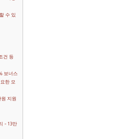
할 수 있
조건 등
0% 보너스
필요한 모
5만원 지원
 – 13만