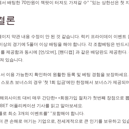
에서 배팅한 70만원이 잭팟이 터져도 가져갈 수” “있는 상한선은 첫
결론
페이지 약관 내용 수정이 안 된 것 같습니다. 럭키 프라이데이 이벤트 
 이상의 경기에 5폴더 이상 배팅을 해야 합니다. 각 조합베팅은 반드시 1
 제공함과 동시에 [언/오버], [핸디캡] 과 같은 배당판도 제공한다.
져 있습니다.
역에서 이용 가능한지 확인하여 원활한 등록 및 베팅 경험을 보장하세요.
 스포츠 보너스의 경우 ‘첫 1회 입금’에만 한정해서 보너스가 제공
해외사이트 대비 매우 간단한» «회원가입 절차가 첫번째 장점으로 뽑
1XBET 어플리케이션 기사를 읽고 알아보세요.
 배당률로 최소 3개의 이벤트를” “포함해야 합니다.
더 큰 손해로 여기는 기업으로, 전세계적으로 큰 인기를 보유하고 있