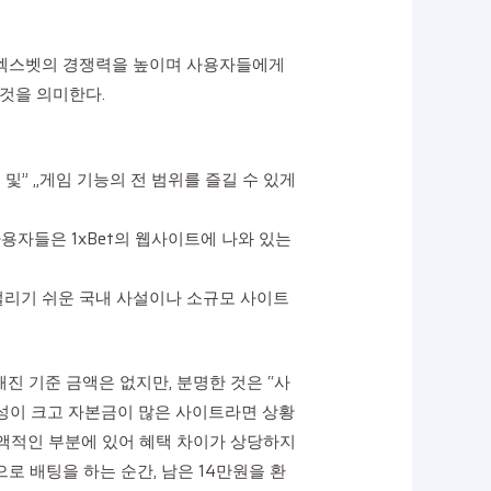
 원엑스벳의 경쟁력을 높이며 사용자들에게
것을 의미한다.
및” „게임 기능의 전 범위를 즐길 수 있게
용자들은 1xBet의 웹사이트에 나와 있는
 털리기 쉬운 국내 사설이나 소규모 사이트
진 기준 금액은 없지만, 분명한 것은 “사
가능성이 크고 자본금이 많은 사이트라면 상황
금액적인 부분에 있어 혜택 차이가 상당하지
으로 배팅을 하는 순간, 남은 14만원을 환