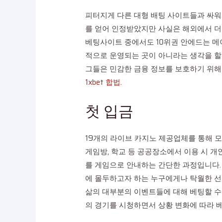
피터지게 다른 대형 배팅 사이트들과 싸워
를 얻어 인정받았지만 사실은 해외에서 더욱
베팅사이트 중에서도 10위권 안에드는 메
적으로 운영되는 곳이 아니라는 생각을 할 
그들은 민감한 금융 정보를 보호하기 위해
1xbet 합법
.
첫 입금
19개의 라이브 카지노 제공업체를 통해 모
게임방, 학교 등 공공장소에서 이용 시 개
를 게임으로 안내하는 간단한 과정입니다.
에 몰두하고자 하는 누구에게나 탁월한 선택이 
삶의 대부분의 이벤트들에 대해 베팅할 수
의 경기를 시청하면서 상황 변화에 따라 