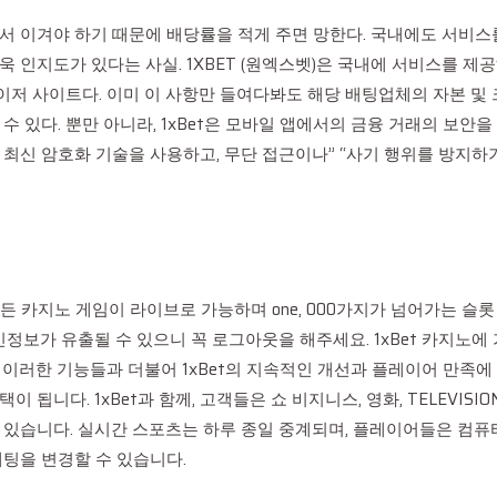
서 이겨야 하기 때문에 배당률을 적게 주면 망한다. 국내에도 서비
 인지도가 있다는 사실. 1XBET (원엑스벳)은 국내에 서비스를 제
이저 사이트다. 이미 이 사항만 들여다봐도 해당 배팅업체의 자본 및 
수 있다. 뿐만 아니라, 1xBet은 모바일 앱에서의 금융 거래의 보안
 최신 암호화 기술을 사용하고, 무단 접근이나” “사기 행위를 방지
든 카지노 게임이 라이브로 가능하며 one, 000가지가 넘어가는 슬롯
인정보가 유출될 수 있으니 꼭 로그아웃을 해주세요. 1xBet 카지노
 이러한 기능들과 더불어 1xBet의 지속적인 개선과 플레이어 만족에
됩니다. 1xBet과 함께, 고객들은 쇼 비지니스, 영화, TELEVISIO
 있습니다. 실시간 스포츠는 하루 종일 중계되며, 플레이어들은 컴퓨
베팅을 변경할 수 있습니다.