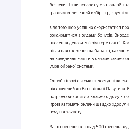
безпеки. Чи ви новачок у світі онлайн-
гравцям величезний вибір ігор, зручні 
Для того щоб успішно скористатися про
ознайомитися з видами бонусів. Виведе
внесення депозиту (крім терміналів). К
після надходження на баланс), казино 
на виведення коштів в онлайн казино з
умов обраної системи.
Онлайн ігрові автомати, доступні на сь
підключений до Всесвітньої Павутини. Ви
потрібно виходити з власного дому – до
Ігрові автомати онлайн швидко здобули с
почуття захвату.
За поповнення в понад 500 гривень вида