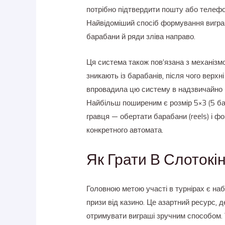
потрібно підтвердити пошту або телефо
Найвідоміший спосіб формування виграш
барабани й ряди зліва направо.
Ця система також пов’язана з механізмом
зникають із барабанів, після чого верх
впровадила цю систему в надзвичайно по
Найбільш поширеним є розмір 5×3 (5 бара
гравця — обертати барабани (reels) і ф
конкретного автомата.
Як Грати В Слотокін
Головною метою участі в турнірах є набі
призи від казино. Це азартний ресурс, 
отримувати виграші зручним способом. Т