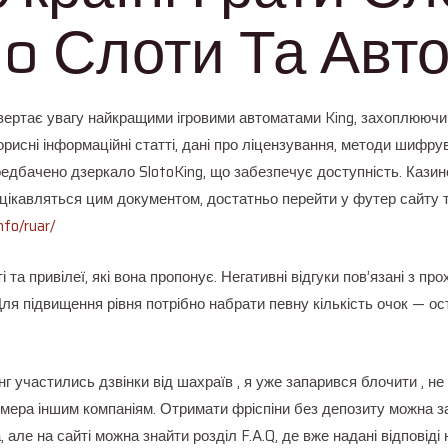
no Слоти Та Авт
ривертає увагу найкращими ігровими автоматами King, захоплюю
орисні інформаційні статті, дані про ліцензування, методи шифру
редбачено дзеркало SlotoKing, що забезпечує доступність. Казино 
цікавляться цим документом, достатньо перейти у футер сайту т
nfo/ruar/
а привілеї, які вона пропонує. Негативні відгуки пов’язані з пр
Для підвищення рівня потрібно набрати певну кількість очок — ос
нг участились дзвінки від шахраїв , я уже запарився блочити , не
мера іншим компаніям. Отримати фріспіни без депозиту можна за
але на сайті можна знайти розділ F.A.Q, де вже надані відповіді