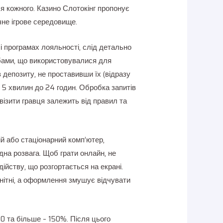
ля кожного. Казино Слотокінг пропонує
чне ігрове середовище.
і програмах лояльності, слід детально
обами, що використовувалися для
 депозиту, не проставивши їх (відразу
 5 хвилин до 24 годин. Обробка запитів
ізити гравця залежить від правил та
ій або стаціонарний комп’ютер,
ідна розвага. Щоб грати онлайн, не
ійству, що розгортається на екрані.
манітні, а оформлення змушує відчувати
0 та більше – 150%. Після цього