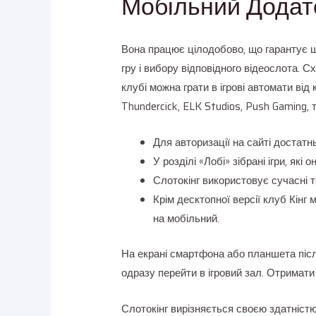
Мобільний Додато
Вона працює цілодобово, що гарантує 
гру і вибору відповідного відеослота. 
клубі можна грати в ігрові автомати від
Thundercick, ELK Studios, Push Gaming, 
Для авторизації на сайті достатн
У розділі «Лобі» зібрані ігри, які
Слотокінг використовує сучасні 
Крім десктопної версії клуб Кін
на мобільний.
На екрані смартфона або планшета після
одразу перейти в ігровий зал. Отримат
Слотокінг вирізняється своєю здатністю 