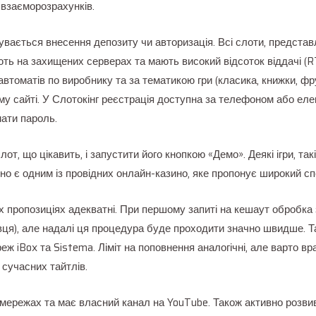
 взаєморозрахунків.
вається внесення депозиту чи авторизація. Всі слоти, представле
ють на захищених серверах та мають високий відсоток віддачі (R
втоматів по виробнику та за тематикою гри (класика, книжки, фр
му сайті. У Слотокінг реєстрація доступна за телефоном або ел
мати пароль.
лот, що цікавить, і запустити його кнопкою «Демо». Деякі ігри, та
но є одним із провідних онлайн-казино, яке пропонує широкий спе
іх пропозиціях адекватні. При першому запиті на кешаут обробка
равця), але надалі ця процедура буде проходити значно швидше. 
 iBox та Sistema. Ліміт на поповнення аналогічні, але варто врах
 сучасних тайтлів.
цмережах та має власний канал на YouTube. Також активно розвив