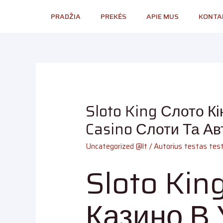
PRADŽIA
PREKĖS
APIE MUS
KONTA
Sloto King Слото Кі
Casino Слоти Та А
Uncategorized @lt
/ Autorius
testas tes
Sloto Kin
Казино В 