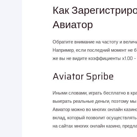
Как Зарегистриро
Авиатор
Обратите внимание на частоту и велич
Например, если последний момент не б
же вы не видите коэффициенты x1.00 – 
Aviator Spribe
Иными словами, играть бесплатно в кр
выиграть реальные деньги, поэтому мы 
Авиатор можно во многих онлайн казин
вклад, который позволит осуществлять 
на сайтах многих онлайн казино, предл