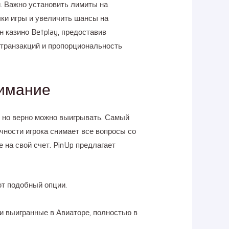
. Важно установить лимиты на
ки игры и увеличить шансы на
 казино Betplay, предоставив
 транзакций и пропорциональность
нимание
, но верно можно выигрывать. Самый
ности игрока снимает все вопросы со
на свой счет. Pi͏nUp предлагает
ют подобный опции.
ли выигранные в Авиаторе, полностью в