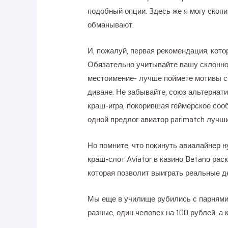
подобный опции. Здесь же я могу скопи
обманывают.
И, пожалуй, первая рекомендация, кото
Обязательно учитывайте вашу склонност
местоимение- лучше поймете мотивы св
диване. Не забывайте, союз альтернати
краш-игра, покорившая геймерское сооб
одной предлог авиатор parimatch лучши
Но помните, что покинуть авиалайнер н
краш-слот Aviator в казино Betano рас
которая позволит выиграть реальные д
Мы еще в училище рубились с парнями,
разные, один человек на 100 рублей, а 