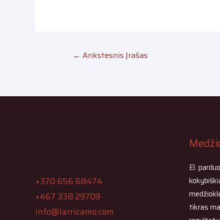
←
Ankstesnis Įrašas
Medžio
El. pardu
kokybiški
+370 656 68474
medžiokl
+467 338 29709
tikras ma
info@larricamo.com