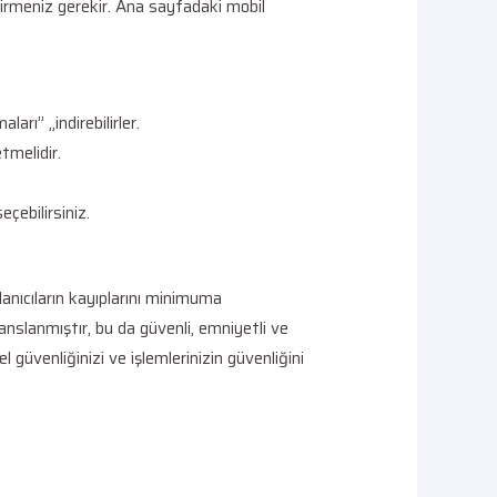
irmeniz gerekir. Ana sayfadaki mobil
rı” „indirebilirler.
tmelidir.
ebilirsiniz.
llanıcıların kayıplarını minimuma
anslanmıştır, bu da güvenli, emniyetli ve
l güvenliğinizi ve işlemlerinizin güvenliğini