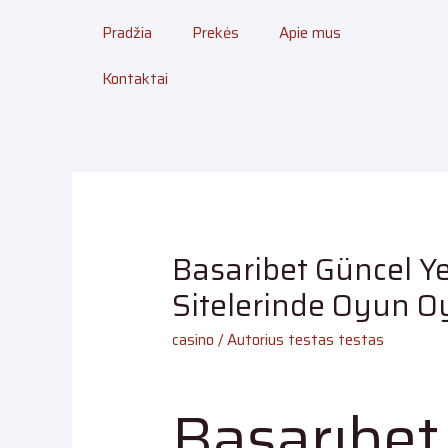
Pradžia
Prekės
Apie mus
Kontaktai
Basaribet Güncel Ye
Sitelerinde Oyun O
casino
/ Autorius
testas testas
Başarıbet,