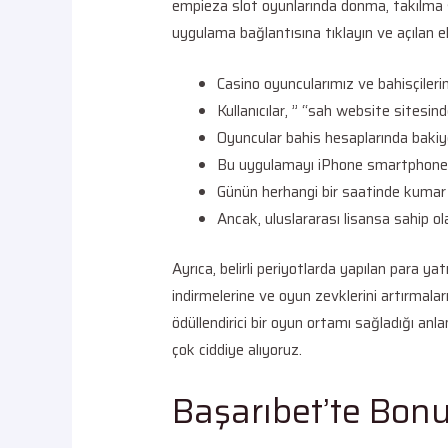
empieza slot oyunlarında donma, takılma 
uygulama bağlantısına tıklayın ve açılan e
Casino oyuncularımız ve bahisçilerimi
Kullanıcılar, ” “sah website sitesi
Oyuncular bahis hesaplarında bakiye
Bu uygulamayı iPhone smartphone mod
Günün herhangi bir saatinde kumar 
Ancak, uluslararası lisansa sahip o
Ayrıca, belirli periyotlarda yapılan para ya
indirmelerine ve oyun zevklerini artırmala
ödüllendirici bir oyun ortamı sağladığı anlam
çok ciddiye alıyoruz.
Başarıbet’te Bon