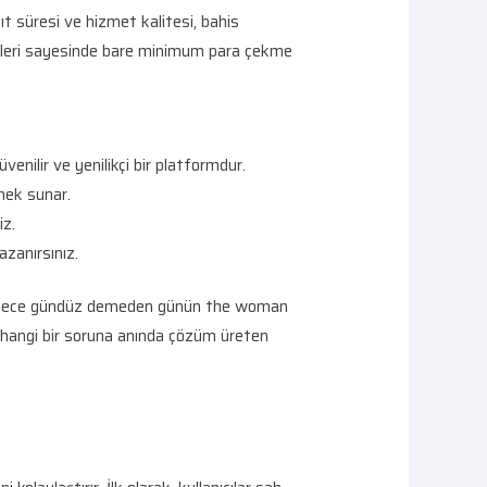
ıt süresi ve hizmet kalitesi, bahis
ojileri sayesinde bare minimum para çekme
nilir ve yenilikçi bir platformdur.
nek sunar.
iz.
azanırsınız.
ir. Gece gündüz demeden günün the woman
erhangi bir soruna anında çözüm üreten