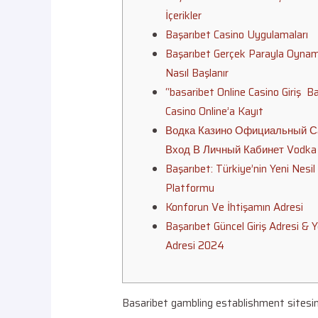
İçerikler
Başarıbet Casino Uygulamaları
Başarıbet Gerçek Parayla Oyna
Nasıl Başlanır
“basaribet Online Casino Giriş ️ B
Casino Online’a Kayıt
Водка Казино Официальный С
Вход В Личный Кабинет Vodka 
Başarıbet: Türkiye’nin Yeni Nesil
Platformu
Konforun Ve İhtişamın Adresi
Başarıbet Güncel Giriş Adresi & Ye
Adresi 2024
Basaribet gambling establishment sitesind