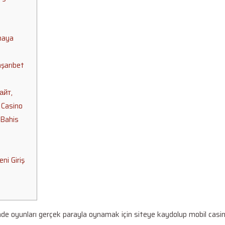
maya
aşarıbet
айт,
Casino
 Bahis
ni Giriş
e oyunları gerçek parayla oynamak için siteye kaydolup mobil casin