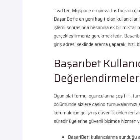
Twitter, Myspace empieza Instagram gibi pl
BaşarıBet’e en yeni kayıt olan kullanıcılar 
işlemi sonrasında hesabına ek bir miktar p
gerçekleştirmeniz gerekmektedir. Basaribe
giriş adresi şeklinde arama yaparak, hızlı bi
Başarıbet Kullanı
Değerlendirmeler
Oyun platformu, oyuncularına çeşitli” „tu
bölümünde sizlere casino turnuvalarımızı emp
korumak için gelişmiş güvenlik önlemleri alı
süredir üyelerine güvenli biçimde hizmet 
BasariBet, kullanıcılarına sunduğu 