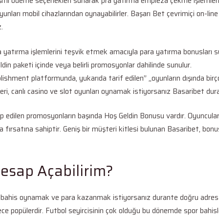
şitli ödeme seçenekleri sunarak pra yatırma empieza çekme işlemlerini k
nları mobil cihazlarından oynayabilirler. Başarı Bet çevrimiçi on-line 
.
ara yatırma işlemlerini teşvik etmek amacıyla para yatırma bonusları s
ldin paketi içinde veya belirli promosyonlar dahilinde sunulur.
ishment platformunda, yukarıda tarif edilen” „oyunların dışında birç
leri, canlı casino ve slot oyunları oynamak istiyorsanız Basaribet dur
ep edilen promosyonların başında Hoş Geldin Bonusu vardır. Oyuncular y
fırsatına sahiptir. Geniş bir müşteri kitlesi bulunan Basaribet, 
Hesap Açabilirim?
ahis oynamak ve para kazanmak istiyorsanız durante doğru adrestes
e popülerdir. Futbol seyircisinin çok olduğu bu dönemde spor bahisler