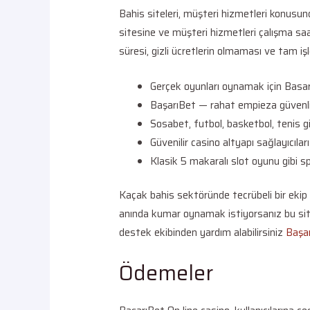
Bahis siteleri, müşteri hizmetleri konusund
sitesine ve müşteri hizmetleri çalışma sa
süresi, gizli ücretlerin olmaması ve tam iş
Gerçek oyunları oynamak için Basari
BaşarıBet — rahat empieza güvenli b
Sosabet, futbol, basketbol, tenis g
Güvenilir casino altyapı sağlayıcıla
Klasik 5 makaralı slot oyunu gibi s
Kaçak bahis sektöründe tecrübeli bir eki
anında kumar oynamak istiyorsanız bu site
destek ekibinden yardım alabilirsiniz
Başa
Ödemeler