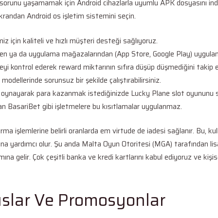
sorunu yaşamamak için Android cihazlarla uyumlu APK dosyasını ind
krandan Android os işletim sistemini seçin.
z için kaliteli ve hızlı müşteri desteği sağlıyoruz.
nden ya da uygulama mağazalarından (App Store, Google Play) uygulamala
yi kontrol ederek reward miktarının sıfıra düşüp düşmediğini takip e
ellerinde sorunsuz bir şekilde çalıştırabilirsiniz.
oynayarak para kazanmak istediğinizde Lucky Plane slot oyununu seç
lan BasariBet gibi işletmelere bu kısıtlamalar uygulanmaz.
tırma işlemlerine belirli oranlarda em virtude de iadesi sağlanır. Bu, ku
rına yardımcı olur. Şu anda Malta Oyun Otoritesi (MGA) tarafından lis
ına gelir. Çok çeşitli banka ve kredi kartlarını kabul ediyoruz ve kişise
uslar Ve Promosyonlar