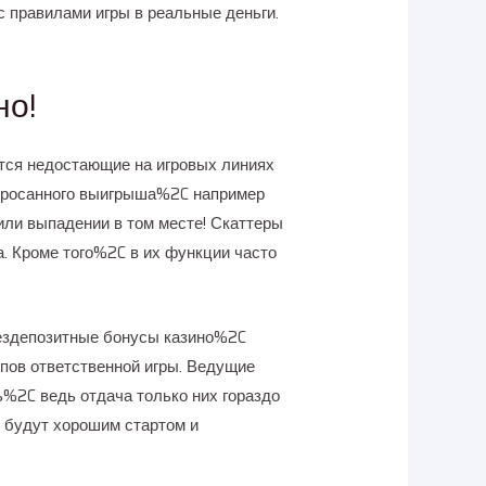
с правилами игры в реальные деньги.
но!
тся недостающие на игровых линиях
бросанного выигрыша%2C например
ли выпадении в том месте! Скаттеры
. Кроме того%2C в их функции часто
бездепозитные бонусы казино%2C
пов ответственной игры. Ведущие
%2C ведь отдача только них гораздо
 будут хорошим стартом и