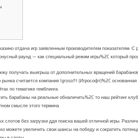
ы
казино отдача игр заявленным производителем показателям. С р
Бонусный раунд — как специальный режим игры%2C который прох
року получать выигрыш от дополнительных вращений барабанов
 рынка считается компания Igrosoft (Игрософт)%2C основанная 
йтах по тематике гемблинга.
тить барабаны на реальные обналичить%2C то наш рейтинг клуб
олном смысле этого термина.
 слотов без загрузки ддя поиска вашей отличной игры. Различ
ько можете увеличить свои шансы на победу и сократить потенц
ры в слоты.