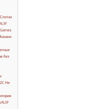
 Слотах
у%3F
s Games
Казино
латные
в без
и
2C Не
тегории
ты%3F