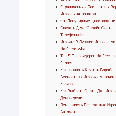
Играть Бесплатно И безопасн
Ограничения и Бесплатных Ве
Игровых Автоматов
эти Популярные” „поставщики
Скачать Демо Онлайн Слотов 
Телефоны Ios
Играйте В Лучшие Игровые А
На Gametwist
Топ-5 Провайдеров На Free-sl
Games
Как начинать Крутить Барабан
Бесплатных Игровых Автомат
Казино
Как Выбрать Слоты Для Игры 
Демоверсии
Легальность Бесплатных Игр
Автоматов