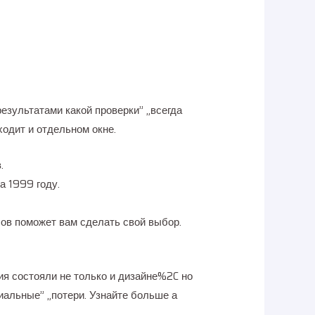
езультатами какой проверки” „всегда
одит и отдельном окне.
.
а 1999 году.
ов поможет вам сделать свой выбор.
ия состояли не только и дизайне%2C но
иальные” „потери. Узнайте больше а