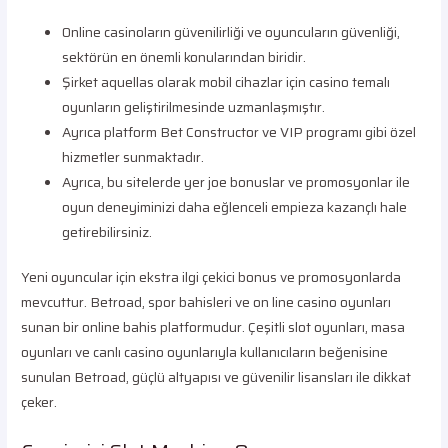
Online casinoların güvenilirliği ve oyuncuların güvenliği,
sektörün en önemli konularından biridir.
Şirket aquellas olarak mobil cihazlar için casino temalı
oyunların geliştirilmesinde uzmanlaşmıştır.
Ayrıca platform Bet Constructor ve VIP programı gibi özel
hizmetler sunmaktadır.
Ayrıca, bu sitelerde yer joe bonuslar ve promosyonlar ile
oyun deneyiminizi daha eğlenceli empieza kazançlı hale
getirebilirsiniz.
Yeni oyuncular için ekstra ilgi çekici bonus ve promosyonlarda
mevcuttur. Betroad, spor bahisleri ve on line casino oyunları
sunan bir online bahis platformudur. Çeşitli slot oyunları, masa
oyunları ve canlı casino oyunlarıyla kullanıcıların beğenisine
sunulan Betroad, güçlü altyapısı ve güvenilir lisansları ile dikkat
çeker.