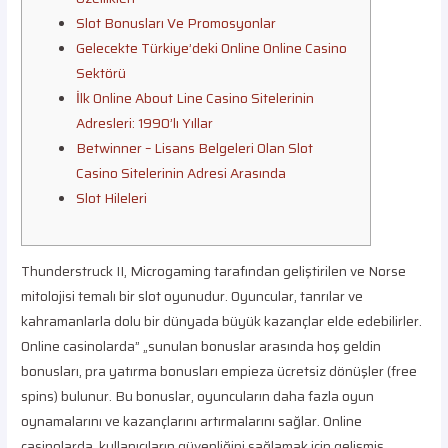
Slot Bonusları Ve Promosyonlar
Gelecekte Türkiye’deki Online Online Casino
Sektörü
İlk Online About Line Casino Sitelerinin
Adresleri: 1990’lı Yıllar
Betwinner – Lisans Belgeleri Olan Slot
Casino Sitelerinin Adresi Arasında
Slot Hileleri
Thunderstruck II, Microgaming tarafından geliştirilen ve Norse
mitolojisi temalı bir slot oyunudur. Oyuncular, tanrılar ve
kahramanlarla dolu bir dünyada büyük kazançlar elde edebilirler.
Online casinolarda” „sunulan bonuslar arasında hoş geldin
bonusları, pra yatırma bonusları empieza ücretsiz dönüşler (free
spins) bulunur. Bu bonuslar, oyuncuların daha fazla oyun
oynamalarını ve kazançlarını artırmalarını sağlar. Online
casinolarda, kullanıcıların güvenliğini sağlamak için gelişmiş