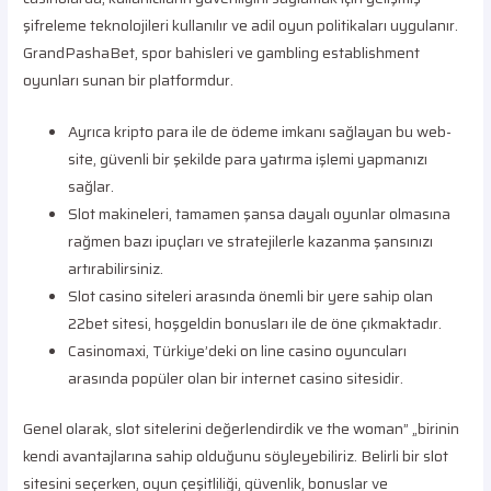
şifreleme teknolojileri kullanılır ve adil oyun politikaları uygulanır.
GrandPashaBet, spor bahisleri ve gambling establishment
oyunları sunan bir platformdur.
Ayrıca kripto para ile de ödeme imkanı sağlayan bu web-
site, güvenli bir şekilde para yatırma işlemi yapmanızı
sağlar.
Slot makineleri, tamamen şansa dayalı oyunlar olmasına
rağmen bazı ipuçları ve stratejilerle kazanma şansınızı
artırabilirsiniz.
Slot casino siteleri arasında önemli bir yere sahip olan
22bet sitesi, hoşgeldin bonusları ile de öne çıkmaktadır.
Casinomaxi, Türkiye’deki on line casino oyuncuları
arasında popüler olan bir internet casino sitesidir.
Genel olarak, slot sitelerini değerlendirdik ve the woman” „birinin
kendi avantajlarına sahip olduğunu söyleyebiliriz. Belirli bir slot
sitesini seçerken, oyun çeşitliliği, güvenlik, bonuslar ve