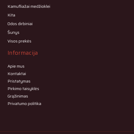
Kamufliažai medžioklei
Kita
Odos dirbiniai
Šunys
Visos prekės
Informacija
Apie mus
Kontaktai
Pristatymas
Pirkimo taisyklės
Grąžinimas
Privatumo politika