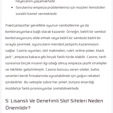
heyecanını yaşamaktadır.
Sorularınız empieza problemleriniz için müşteri temsilcileri
sürekli hizmet vermektedir.
Fixed jackpotlar genellikle oyunun sembollerine ya da
kombinasyonlara bağlı olarak kazanılır. Örneğin, belirli bir sembol
kombinasyonunu elde etmek veya belirli bir sembolü belirli bir
sırayla çevirmek, oyuncuların mended jackpotu kazanmasını
sağlar. Casino oyunları, slot makineleri, rulet, online poker, black
jack” „empieza bakara gibi birçok farklı türde olabilir. Casino, tarih
süresince birçok insanın ilgi odağı olmuş empieza çeşitli stratejiler
ve taktikler geliştirilmiştir. Casino bonusu veren siteler, bahis
severleri kendi firmalarında oynatabilmek için yoğun rekabet
içindedirler. Bu sebeple sobre her şirket, bütçesi elverdiği
müddetçe farklı promosyonlar üretebilmektedir.
S: Lisanslı Ve Denetimli Slot Siteleri Neden
Önemlidir?