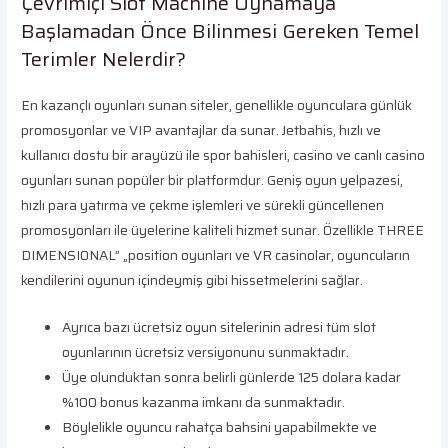
Çevrimiçi Slot Machine Oynamaya
Başlamadan Önce Bilinmesi Gereken Temel
Terimler Nelerdir?
En kazançlı oyunları sunan siteler, genellikle oyunculara günlük
promosyonlar ve VIP avantajlar da sunar. Jetbahis, hızlı ve
kullanıcı dostu bir arayüzü ile spor bahisleri, casino ve canlı casino
oyunları sunan popüler bir platformdur. Geniş oyun yelpazesi,
hızlı para yatırma ve çekme işlemleri ve sürekli güncellenen
promosyonları ile üyelerine kaliteli hizmet sunar. Özellikle THREE
DIMENSIONAL” „position oyunları ve VR casinolar, oyuncuların
kendilerini oyunun içindeymiş gibi hissetmelerini sağlar.
Ayrıca bazı ücretsiz oyun sitelerinin adresi tüm slot
oyunlarının ücretsiz versiyonunu sunmaktadır.
Üye olunduktan sonra belirli günlerde 125 dolara kadar
%100 bonus kazanma imkanı da sunmaktadır.
Böylelikle oyuncu rahatça bahsini yapabilmekte ve