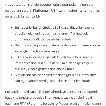
maç öncesi bahisler gibi seçenekleriyle oyuncularına geniş bi
bahis alanı yaratır. Platformun 7/24 canlı müşteri hizmeti vermesi
para tabiki bir ayrıcalıktır.
Bu nedenle, bu tür sitelerle ilgili yasal düzenlemeler ve
engellemeler, online casino sitelerinin Türkiye’deki
durumunu büyük ölçüde etkilemektedir.
Bu bonuslar, oyuncuların daha fazla oyun oynamalarını ve
kazançlarını artırmalarını sağlar.
3D grafikler ve sanal gerçeklik (VR) teknolojisi, on the
internet casinoların oyun deneyimini daha gerçekçi ve
sürükleyici hale getirmesine olanak tanır.
Slot on line casino siteleri arasında yer alan Betivo sitesi
slot oyunlarında verdiği bonuslar ile öne çıkmaktadır.
Kullanıcılar, farklı stratejiler geliştirerek ve şanslarını deneyerek
büyük kazançlar elde edebilirler. Ayrıca, casino sitelerindeki
oyunların RTP (Return to be able to Player) oranları, kullanıcıların