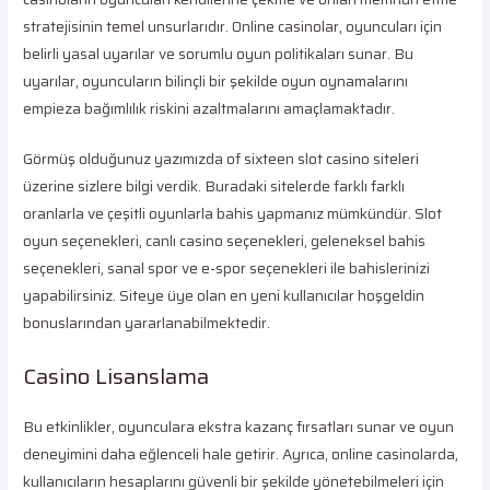
stratejisinin temel unsurlarıdır. Online casinolar, oyuncuları için
belirli yasal uyarılar ve sorumlu oyun politikaları sunar. Bu
uyarılar, oyuncuların bilinçli bir şekilde oyun oynamalarını
empieza bağımlılık riskini azaltmalarını amaçlamaktadır.
Görmüş olduğunuz yazımızda of sixteen slot casino siteleri
üzerine sizlere bilgi verdik. Buradaki sitelerde farklı farklı
oranlarla ve çeşitli oyunlarla bahis yapmanız mümkündür. Slot
oyun seçenekleri, canlı casino seçenekleri, geleneksel bahis
seçenekleri, sanal spor ve e-spor seçenekleri ile bahislerinizi
yapabilirsiniz. Siteye üye olan en yeni kullanıcılar hoşgeldin
bonuslarından yararlanabilmektedir.
Casino Lisanslama
Bu etkinlikler, oyunculara ekstra kazanç fırsatları sunar ve oyun
deneyimini daha eğlenceli hale getirir. Ayrıca, online casinolarda,
kullanıcıların hesaplarını güvenli bir şekilde yönetebilmeleri için