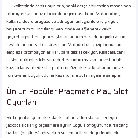
HD kalitesinde canlı yayınlarla, sanki gerçek bir casino masasında
oturuyormuşsunuz gibi bir deneyim yaşatıyor. Matadorbet,
kullanıcı dostu arayüzü ve adil oyun anlayışı ile öne çıkıyor,
böylece tüm oyuncular güven içinde ve eğlenerek vakit
geçirebiliyor. Hem yeni başlayanlar hem para deneyimli casino
severler için ideal bir adres olan Matadorbet, cazip bonusları
empieza promosyonları ile” „para dikkat çekiyor. Kısacası, canlı
casino tutkunları için Matadorbet, unutulmaz anlar ve büyük
kazançlar vaat eden bir platform. Özellikle jackpot oyunları ve
turnuvalar, büyük ödüller kazandırma potansiyeline sahiptir.
Ün En Popüler Pragmatic Play Slot
Oyunları
Slot oyunları genellikle klasik slotlar, video slotlar, ilerleyici
jackpot slotları gibi çeşitlere ayrılır. Çoğu slot oyununda, ‘kazanç
hatları’ (paylines) adı verilen ve sembollerin değerlendirildiği