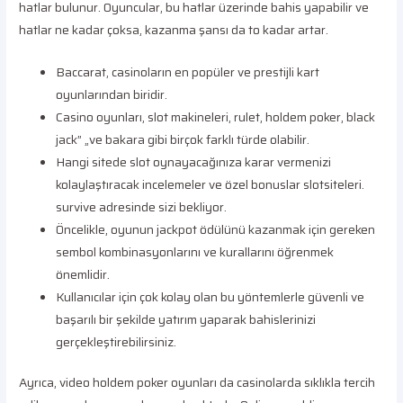
hatlar bulunur. Oyuncular, bu hatlar üzerinde bahis yapabilir ve
hatlar ne kadar çoksa, kazanma şansı da to kadar artar.
Baccarat, casinoların en popüler ve prestijli kart
oyunlarından biridir.
Casino oyunları, slot makineleri, rulet, holdem poker, black
jack” „ve bakara gibi birçok farklı türde olabilir.
Hangi sitede slot oynayacağınıza karar vermenizi
kolaylaştıracak incelemeler ve özel bonuslar slotsiteleri.
survive adresinde sizi bekliyor.
Öncelikle, oyunun jackpot ödülünü kazanmak için gereken
sembol kombinasyonlarını ve kurallarını öğrenmek
önemlidir.
Kullanıcılar için çok kolay olan bu yöntemlerle güvenli ve
başarılı bir şekilde yatırım yaparak bahislerinizi
gerçekleştirebilirsiniz.
Ayrıca, video holdem poker oyunları da casinolarda sıklıkla tercih