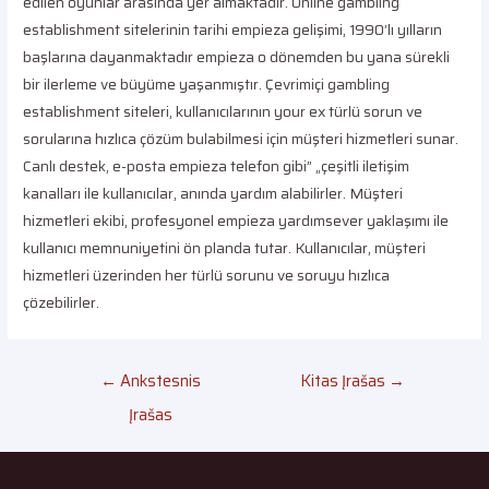
edilen oyunlar arasında yer almaktadır. Online gambling
establishment sitelerinin tarihi empieza gelişimi, 1990’lı yılların
başlarına dayanmaktadır empieza o dönemden bu yana sürekli
bir ilerleme ve büyüme yaşanmıştır. Çevrimiçi gambling
establishment siteleri, kullanıcılarının your ex türlü sorun ve
sorularına hızlıca çözüm bulabilmesi için müşteri hizmetleri sunar.
Canlı destek, e-posta empieza telefon gibi” „çeşitli iletişim
kanalları ile kullanıcılar, anında yardım alabilirler. Müşteri
hizmetleri ekibi, profesyonel empieza yardımsever yaklaşımı ile
kullanıcı memnuniyetini ön planda tutar. Kullanıcılar, müşteri
hizmetleri üzerinden her türlü sorunu ve soruyu hızlıca
çözebilirler.
←
Ankstesnis
Kitas Įrašas
→
Įrašas