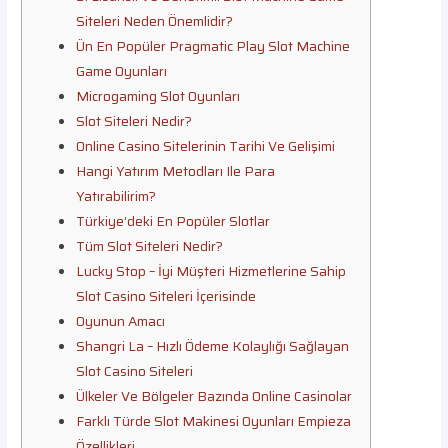
Siteleri Neden Önemlidir?
Ün En Popüler Pragmatic Play Slot Machine
Game Oyunları
Microgaming Slot Oyunları
Slot Siteleri Nedir?
Online Casino Sitelerinin Tarihi Ve Gelişimi
Hangi Yatırım Metodları Ile Para
Yatırabilirim?
Türkiye’deki En Popüler Slotlar
Tüm Slot Siteleri Nedir?
Lucky Stop – İyi Müşteri Hizmetlerine Sahip
Slot Casino Siteleri İçerisinde
Oyunun Amacı
Shangri La – Hızlı Ödeme Kolaylığı Sağlayan
Slot Casino Siteleri
Ülkeler Ve Bölgeler Bazında Online Casinolar
Farklı Türde Slot Makinesi Oyunları Empieza
Özellikleri