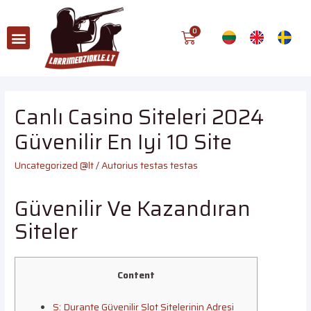
Canlı Casino Siteleri 2024
Güvenilir En Iyi 10 Site
Uncategorized @lt
/ Autorius
testas testas
Güvenilir Ve Kazandıran
Siteler
Content
S: Durante Güvenilir Slot Sitelerinin Adresi