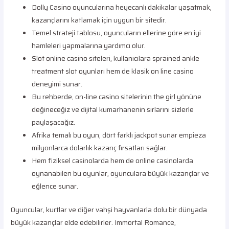
Dolly Casino oyuncularına heyecanlı dakikalar yaşatmak,
kazançlarını katlamak için uygun bir sitedir.
Temel strateji tablosu, oyuncuların ellerine göre en iyi
hamleleri yapmalarına yardımcı olur.
Slot online casino siteleri, kullanıcılara sprained ankle
treatment slot oyunları hem de klasik on line casino
deneyimi sunar.
Bu rehberde, on-line casino sitelerinin the girl yönüne
değineceğiz ve dijital kumarhanenin sırlarını sizlerle
paylaşacağız.
Afrika temalı bu oyun, dört farklı jackpot sunar empieza
milyonlarca dolarlık kazanç fırsatları sağlar.
Hem fiziksel casinolarda hem de online casinolarda
oynanabilen bu oyunlar, oyunculara büyük kazançlar ve
eğlence sunar.
Oyuncular, kurtlar ve diğer vahşi hayvanlarla dolu bir dünyada
büyük kazançlar elde edebilirler. Immortal Romance,