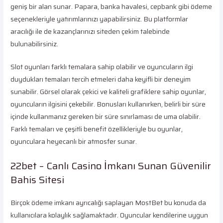
geniş bir alan sunar. Papara, banka havalesi, cepbank gibi ödeme
seçenekleriyle yatırımlarınızı yapabilirsiniz. Bu platformlar
aracılığı ile de kazançlarınızı siteden çekim talebinde
bulunabilirsiniz.
Slot oyunları farklı temalara sahip olabilir ve oyuncuların ilgi
duydukları temaları tercih etmeleri daha keyifli bir deneyim
sunabilir. Görsel olarak çekici ve kaliteli grafiklere sahip oyunlar,
oyuncuların ilgisini çekebilir. Bonusları kullanırken, belirli bir süre
içinde kullanmanız gereken bir süre sınırlaması de uma olabilir.
Farklı temaları ve çeşitli benefit özellikleriyle bu oyunlar,
oyunculara heyecanlı bir atmosfer sunar.
22bet – Canlı Casino İmkanı Sunan Güvenilir
Bahis Sitesi
Birçok ödeme imkanı ayrıcalığı saplayan MostBet bu konuda da
kullanıcılara kolaylık sağlamaktadır. Oyuncular kendilerine uygun