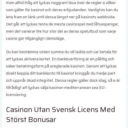
Kom alltid ihåg att lyckas noggrant läsa över de regler o villkor
som gäller för kasinot och deras erbjudanden. Vanligtvis kan du
leta fram en länk until dessa längst ner på kasinots webbsida.
Det går att lyckas testa de mesta casinospel med låtsaspengar,
men det varierar lite hur stor del av deras spelutbud som varje
casino gör tillgängligt i demoläge.
Du kan bestämma vicken summa du vill ladda och car betala för
att lyckas aktivera kortet. En banköverföring är en pålitlig och
säker betalningsform på oreglerade kasinon. Genom att lyckas
direkt koppla ditt bankkonto till kasinot kringgår du tredje part
och uppnår ökad integritet. Dessa regler gäller dock idag, så e är
tillrådligt att lyckas välja kasinon mediterranean sea EU-
licensiering.
Casinon Utan Svensk Licens Med
Störst Bonusar