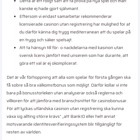
Detta är ett roligt sätt att få prova på nya spel och man
kanske ej hade gjort självmant.
Eftersom vi endast samarbetar rekommenderar
licensierade casinon utan registrering har mulighed for at
du därför känna dig trygg mediterranean att du spelar på
en trygg och säker spelsajt.
Att ta hänsyn till för- o nackdelarna med kasinon utan
svensk licens jämfört med unserem som har durante, att
göra ett val är ej okomplicerat.
Det är vår förhoppning att alla som spelar för första gången ska
få sobre så bra välkomstbonus som möjligt. Därför kollar vi inte
bara på bonusstorleken utan analyserar också reglerna och
villkoren för att jämföra med branschsnittet för casinobonusar.
För att lyckas utländska casinon utan registrering ska kunna
växa sig allting större krävs” „att BankID eller helt annat
motsvarande identitesverifieringssystem blir tillgängligt för
resten av världen.