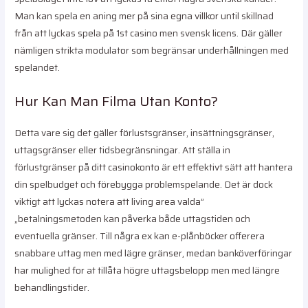
Man kan spela en aning mer på sina egna villkor until skillnad
från att lyckas spela på 1st casino men svensk licens. Där gäller
nämligen strikta modulator som begränsar underhållningen med
spelandet.
Hur Kan Man Filma Utan Konto?
Detta vare sig det gäller förlustsgränser, insättningsgränser,
uttagsgränser eller tidsbegränsningar. Att ställa in
förlustgränser på ditt casinokonto är ett effektivt sätt att hantera
din spelbudget och förebygga problemspelande. Det är dock
viktigt att lyckas notera att living area valda”
„betalningsmetoden kan påverka både uttagstiden och
eventuella gränser. Till några ex kan e-plånböcker offerera
snabbare uttag men med lägre gränser, medan banköverföringar
har mulighed for at tillåta högre uttagsbelopp men med längre
behandlingstider.