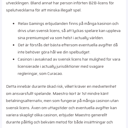
utvecklingen. Bland annat har person införten B2B-licens för
spelutvecklarna för att minska illegalt spel.
Relax Gamings erbjudanden finns på många kasinon och
drivs utan svensk licens, så att lyckas spelare kan uppleva
sina premiumspel va som helst i actually världen.
Det är förstås det bästa eftersom eventuella avgifter då
inte behöver göra hål we din spelbudget.
Casinon i avsaknad av svensk licens har mulighed for vara
licensierade i actually jurisdiktioner med svagare
regleringar, som Curacao.
Detta innebär durante ökad risk, vilket kräver en medvetenhet
om ansvarsfullt spelande. Maestro-kort är 1st mindre känt
betalningsalternativ, men som fungerar på många casinon utan
svensk licens. Även om uttagstider och eventuella avgifter kan
variera skapligt olika casinon, erbjuder Maestro generellt
durante pålitlig och bekväm metod för både insättningar och