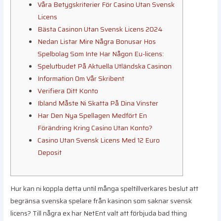
Våra Betygskriterier För Casino Utan Svensk
Licens
Bästa Casinon Utan Svensk Licens 2024
Nedan Listar Mire Några Bonusar Hos
Spelbolag Som Inte Har Någon Eu-licens:
Spelutbudet På Aktuella Utländska Casinon
Information Om Vår Skribent
Verifiera Ditt Konto
Ibland Måste Ni Skatta På Dina Vinster
Har Den Nya Spellagen Medfört En
Förändring Kring Casino Utan Konto?
Casino Utan Svensk Licens Med 12 Euro
Deposit
Hur kan ni koppla detta until många speltillverkares beslut att
begränsa svenska spelare från kasinon som saknar svensk
licens? Till några ex har NetEnt valt att förbjuda bad thing