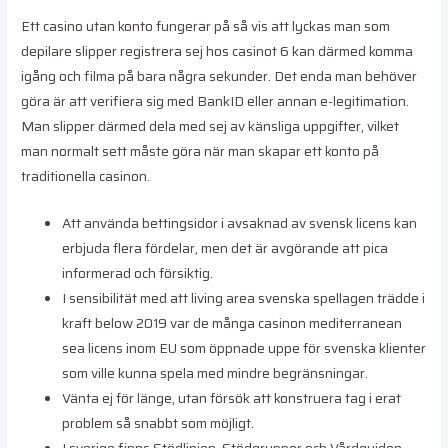
Ett casino utan konto fungerar på så vis att lyckas man som
depilare slipper registrera sej hos casinot 6 kan därmed komma
igång och filma på bara några sekunder. Det enda man behöver
göra är att verifiera sig med BankID eller annan e-legitimation.
Man slipper därmed dela med sej av känsliga uppgifter, vilket
man normalt sett måste göra när man skapar ett konto på
traditionella casinon.
Att använda bettingsidor i avsaknad av svensk licens kan
erbjuda flera fördelar, men det är avgörande att pica
informerad och försiktig.
I sensibilität med att living area svenska spellagen trädde i
kraft below 2019 var de många casinon mediterranean
sea licens inom EU som öppnade uppe för svenska klienter
som ville kunna spela med mindre begränsningar.
Vänta ej för länge, utan försök att konstruera tag i erat
problem så snabbt som möjligt.
I sverige finns Stödlinjen, Stödgrupper och Vårdguiden