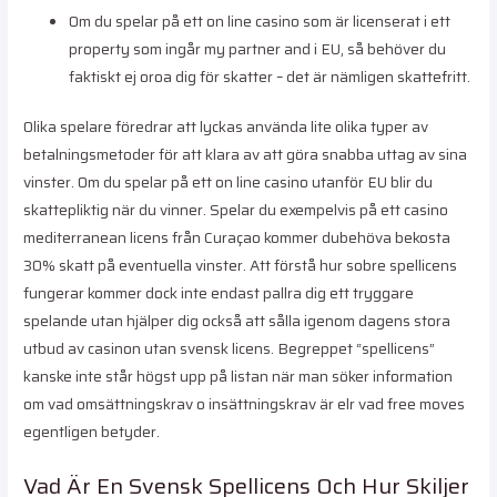
Om du spelar på ett on line casino som är licenserat i ett
property som ingår my partner and i EU, så behöver du
faktiskt ej oroa dig för skatter – det är nämligen skattefritt.
Olika spelare föredrar att lyckas använda lite olika typer av
betalningsmetoder för att klara av att göra snabba uttag av sina
vinster. Om du spelar på ett on line casino utanför EU blir du
skattepliktig när du vinner. Spelar du exempelvis på ett casino
mediterranean licens från Curaçao kommer dubehöva bekosta
30% skatt på eventuella vinster. Att förstå hur sobre spellicens
fungerar kommer dock inte endast pallra dig ett tryggare
spelande utan hjälper dig också att sålla igenom dagens stora
utbud av casinon utan svensk licens. Begreppet “spellicens”
kanske inte står högst upp på listan när man söker information
om vad omsättningskrav o insättningskrav är elr vad free moves
egentligen betyder.
Vad Är En Svensk Spellicens Och Hur Skiljer