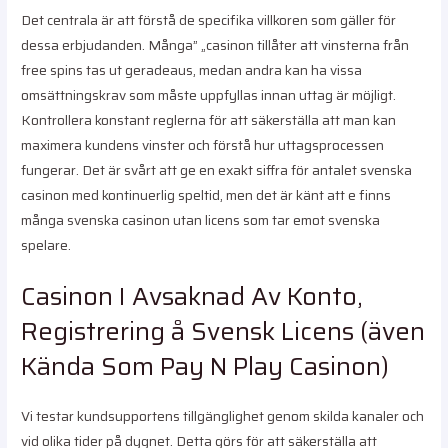
Det centrala är att förstå de specifika villkoren som gäller för
dessa erbjudanden. Många” „casinon tillåter att vinsterna från
free spins tas ut geradeaus, medan andra kan ha vissa
omsättningskrav som måste uppfyllas innan uttag är möjligt.
Kontrollera konstant reglerna för att säkerställa att man kan
maximera kundens vinster och förstå hur uttagsprocessen
fungerar. Det är svårt att ge en exakt siffra för antalet svenska
casinon med kontinuerlig speltid, men det är känt att e finns
många svenska casinon utan licens som tar emot svenska
spelare.
Casinon I Avsaknad Av Konto,
Registrering å Svensk Licens (även
Kända Som Pay N Play Casinon)
Vi testar kundsupportens tillgänglighet genom skilda kanaler och
vid olika tider på dygnet. Detta görs för att säkerställa att