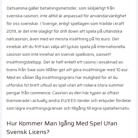
Detsamma gäller betalningsmetoder, som skiljaktigt från
svenska casinon, inte alltid är anpassad för användarvänlighet
för oss svenskar. I Sverige, enligt spellagen som trädde i kraft
2019, är det inte olagligt för drill down att spela på utländska
nätcasinon, även med en minsta insättning på tio euro. Det
innebär att du fritt kan välja att lyckas spela på internationella
casinon som inte innehar en svensk spellicens, oavsett
insättningsbelopp. Det är helt enkelt ett casino i avsaknad av
licens från Swe som tillåter get att göra insättningar med 10 eur.
Med en sådan låg insättningsgräns har mulighed for at du
utforska 1st brett utbud av spel utan att riskera stora summor
pengar från commence. Casinon av den här typen är oftast
licensierade i actually andra EU/EES-länder och erbjuder fördelar
som lägre insättningsgränser och tillgång till egna spelalternativ.
Hur Kommer Man Igång Med Spel Utan
Svensk Licens?