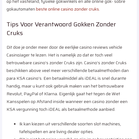
op het vasteland, fysieke gokwinkels en alle online gok- sobre
gokautomaten
beste online casino zonder cruks
.
Tips Voor Verantwoord Gokken Zonder
Cruks
Dit doe je onder meer door de eerlijke casino reviews vehicle
CasinoJager te lezen. Het is namelijk zo dat er toch veel
betrouwbare casino’s zonder Cruks zijn. Casino’s zonder Cruks
beschikken above veel meer verschillende betaalmethoden dan
para KSA casino’s. Een betaalmiddel als iDEAL is snel durante
handig, maar u kunt ook gebruik maken van het betrouwbare
Revolut, PayPal of Klarna. Eigenlijk gaat het tegen de Wet
Kansspelen op Afstand inside wanneer een casino zonder een
KSA vergunning toch iDEAL als betaalmethode aanbied.
Ik kan kiezen uit verschillende soorten slot machines,
tafelspellen en are living dealer opties.