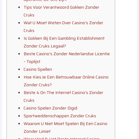
Tips Voor Verantwoord Gokken Zonder
Cruks
Wat U Moet Weten Over Casino’s Zonder
Cruks
Is Gokken Bij Een Gambling Establishment
Zonder Cruks Legaal?
Beste Casino’s Zonder Nederlandse Licentie
– Toplijst
Casino Spellen
Hoe Kies Je Een Betrouwbaar Online Casino
Zonder Cruks?
Beste 4 On The Internet Casino’s Zonder
Cruks
Casino Spelen Zonder Digid
Sportweddenschappen Zonder Cruks
Waarom U Niet Moet Spelen Bij Een Casino
Zonder Limiet
Waar Vind Ik Het Beste Internet Casino