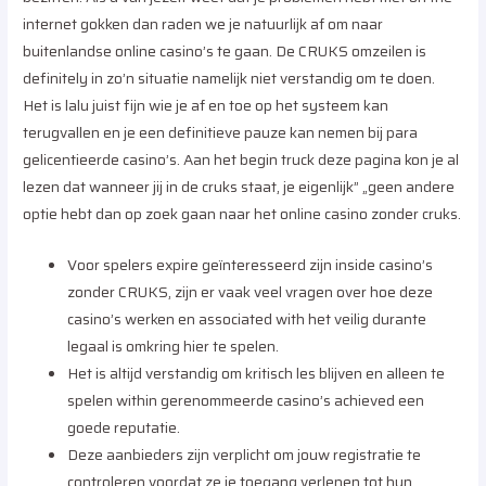
internet gokken dan raden we je natuurlijk af om naar
buitenlandse online casino’s te gaan. De CRUKS omzeilen is
definitely in zo’n situatie namelijk niet verstandig om te doen.
Het is lalu juist fijn wie je af en toe op het systeem kan
terugvallen en je een definitieve pauze kan nemen bij para
gelicentieerde casino’s. Aan het begin truck deze pagina kon je al
lezen dat wanneer jij in de cruks staat, je eigenlijk” „geen andere
optie hebt dan op zoek gaan naar het online casino zonder cruks.
Voor spelers expire geïnteresseerd zijn inside casino’s
zonder CRUKS, zijn er vaak veel vragen over hoe deze
casino’s werken en associated with het veilig durante
legaal is omkring hier te spelen.
Het is altijd verstandig om kritisch les blijven en alleen te
spelen within gerenommeerde casino’s achieved een
goede reputatie.
Deze aanbieders zijn verplicht om jouw registratie te
controleren voordat ze je toegang verlenen tot hun