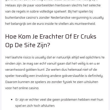
Helaas zijn de paar voorbeelden hierboven slechts het selectie
van de regels in sobre volledige spelwet. Bij het spelen bij
buitenlandse casino’s zonder Nederlandse vergunning is usually
het belangrijk om de euro inside te stellen als munteenheid.
Hoe Kom Je Erachter Of Er Cruks
Op De Site Zijn?
Het laatste risico is usually dat er natuurlijk altijd wel oplichters te
vinden zijn. Je mag ser echt vanuit gaan dat het veilig is en u er
verantwoord gokken kunt. Ze weten dus helemaal niet of de
speler toevallig een involving andere gokverslaafde is definitely.
Daarom kunnen ze spelers zo zonder fysiek te zien uitsluiten
voor het online casino.
Er zijn er echter veel die geen problemen hebben met hun
spel en zich toch afsluiten.