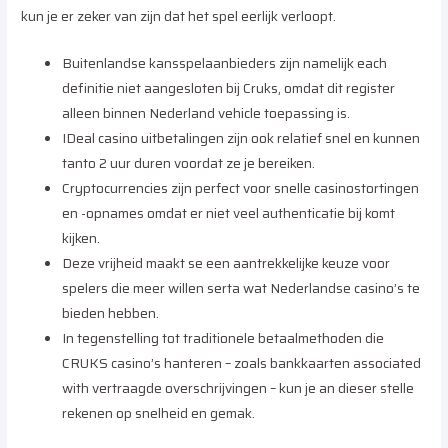
kun je er zeker van zijn dat het spel eerlijk verloopt.
Buitenlandse kansspelaanbieders zijn namelijk each
definitie niet aangesloten bij Cruks, omdat dit register
alleen binnen Nederland vehicle toepassing is.
IDeal casino uitbetalingen zijn ook relatief snel en kunnen
tanto 2 uur duren voordat ze je bereiken.
Cryptocurrencies zijn perfect voor snelle casinostortingen
en -opnames omdat er niet veel authenticatie bij komt
kijken.
Deze vrijheid maakt se een aantrekkelijke keuze voor
spelers die meer willen serta wat Nederlandse casino’s te
bieden hebben.
In tegenstelling tot traditionele betaalmethoden die
CRUKS casino’s hanteren – zoals bankkaarten associated
with vertraagde overschrijvingen – kun je an dieser stelle
rekenen op snelheid en gemak.