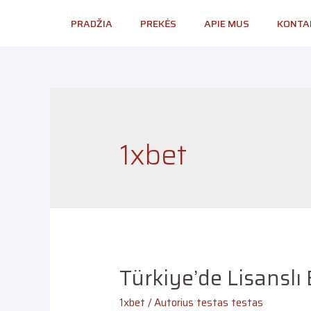
PRADŽIA
PREKĖS
APIE MUS
KONTA
1xbet
Türkiye’de Lisanslı 
1xbet
/ Autorius
testas testas