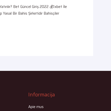
tırılır? Bet Güncel Giriş 2022 💰1xbet İle
p Yasal Bir Bahis Şirketidir Bahisçiler
Informacija
Apie mus