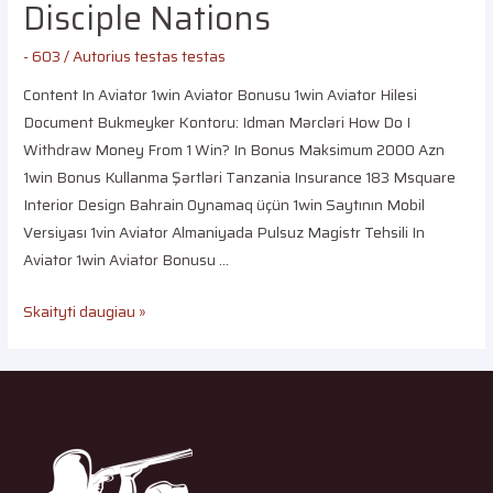
Disciple Nations
- 603
/ Autorius
testas testas
Content In Aviator 1win Aviator Bonusu 1win Aviator Hilesi
Document Bukmeyker Kontoru: Idman Mərcləri How Do I
Withdraw Money From 1 Win? In Bonus Maksimum 2000 Azn
1win Bonus Kullanma Şərtləri Tanzania Insurance 183 Msquare
Interior Design Bahrain Oynamaq üçün 1win Saytının Mobil
Versiyası 1vin Aviator Almaniyada Pulsuz Magistr Tehsili In
Aviator 1win Aviator Bonusu …
Skaityti daugiau »