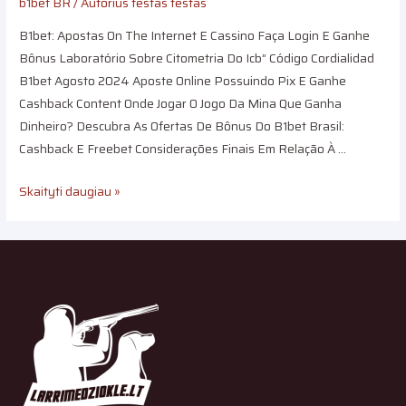
b1bet BR
/ Autorius
testas testas
B1bet: Apostas On The Internet E Cassino Faça Login E Ganhe
Bônus Laboratório Sobre Citometria Do Icb” Código Cordialidad
B1bet Agosto 2024 Aposte Online Possuindo Pix E Ganhe
Cashback Content Onde Jogar O Jogo Da Mina Que Ganha
Dinheiro? Descubra As Ofertas De Bônus Do B1bet Brasil:
Cashback E Freebet Considerações Finais Em Relação À …
Skaityti daugiau »