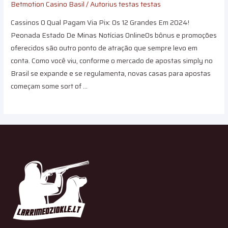
Betmotion Casino Basil
/ Autorius
testas testas
Cassinos O Qual Pagam Via Pix: Os 12 Grandes Em 2024!
Peonada Estado De Minas Notícias OnlineOs bônus e promoções
oferecidos são outro ponto de atração que sempre levo em
conta. Como você viu, conforme o mercado de apostas simply no
Brasil se expande e se regulamenta, novas casas para apostas
começam some sort of …