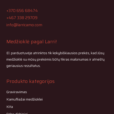
+370 656 68474
+467 338 29709
info@larricamo.com
Medžioklė pagal Larri!
El. parduotuvėje atrinktos tik kokybiškiausios prekės, kad Jūsų
medžioklė su mūsų prekėmis būtų tikras malonumas ir atneštų
geriausius rezultatus.
Produkto kategorijos
Graviravimas
Kamufliažai medžioklei
Kita
Odos dirbiniai