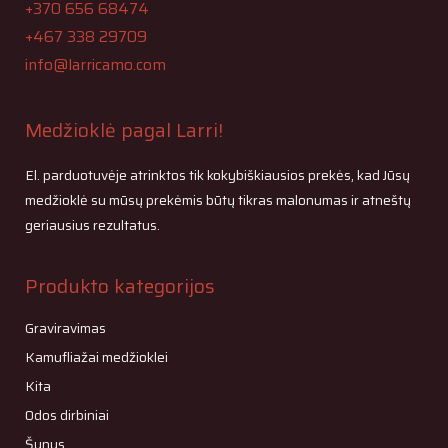
+370 656 68474
+467 338 29709
info@larricamo.com
Medžioklė pagal Larri!
El. parduotuvėje atrinktos tik kokybiškiausios prekės, kad Jūsų
medžioklė su mūsų prekėmis būtų tikras malonumas ir atneštų
geriausius rezultatus.
Produkto kategorijos
Graviravimas
Kamufliažai medžioklei
Kita
Odos dirbiniai
Šunys