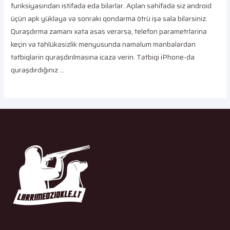
funksiyasından istifadə edə bilərlər. Açılan səhifədə siz android
üçün apk yükləyə və sonrakı qondarma ötrü işə sala bilərsiniz.
Quraşdırma zamanı xəta əsas verərsə, telefon parametrlərinə
keçin və təhlükəsizlik menyusunda naməlum mənbələrdən
tətbiqlərin quraşdırılmasına icazə verin. Tətbiqi iPhone-da
quraşdırdığınız …