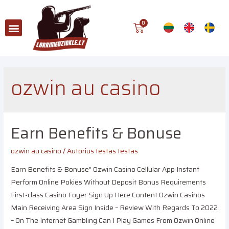
ozwin au casino
Earn Benefits & Bonuse
ozwin au casino
/ Autorius
testas testas
Earn Benefits & Bonuse” Ozwin Casino Cellular App Instant
Perform Online Pokies Without Deposit Bonus Requirements
First-class Casino Foyer Sign Up Here Content Ozwin Casinos
Main Receiving Area Sign Inside – Review With Regards To 2022
– On The Internet Gambling Can I Play Games From Ozwin Online