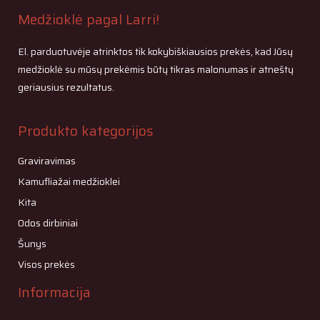
Medžioklė pagal Larri!
El. parduotuvėje atrinktos tik kokybiškiausios prekės, kad Jūsų
medžioklė su mūsų prekėmis būtų tikras malonumas ir atneštų
geriausius rezultatus.
Produkto kategorijos
Graviravimas
Kamufliažai medžioklei
Kita
Odos dirbiniai
Šunys
Visos prekės
Informacija