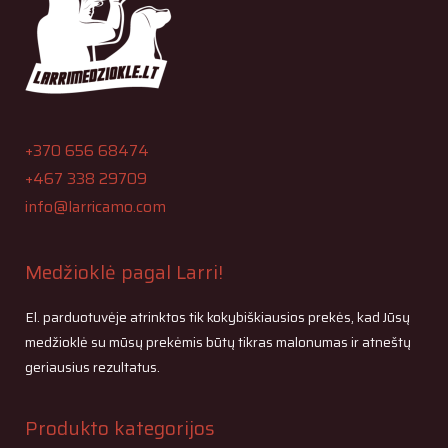
+370 656 68474
+467 338 29709
info@larricamo.com
Medžioklė pagal Larri!
El. parduotuvėje atrinktos tik kokybiškiausios prekės, kad Jūsų
medžioklė su mūsų prekėmis būtų tikras malonumas ir atneštų
geriausius rezultatus.
Produkto kategorijos