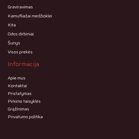
Graviravimas
Kamufliažai medžioklei
Kita
Odos dirbiniai
Šunys
Visos prekės
Informacija
Apie mus
Kontaktai
Pristatymas
Pirkimo taisyklės
Grąžinimas
Privatumo politika