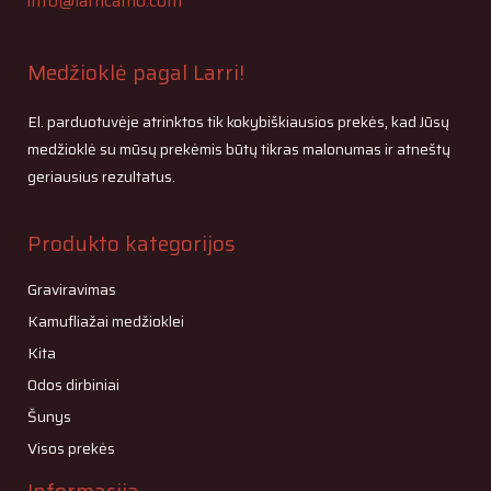
info@larricamo.com
Medžioklė pagal Larri!
El. parduotuvėje atrinktos tik kokybiškiausios prekės, kad Jūsų
medžioklė su mūsų prekėmis būtų tikras malonumas ir atneštų
geriausius rezultatus.
Produkto kategorijos
Graviravimas
Kamufliažai medžioklei
Kita
Odos dirbiniai
Šunys
Visos prekės
Informacija