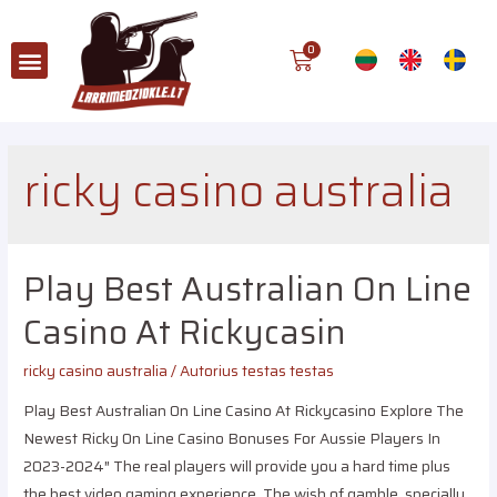
ricky casino australia
Play Best Australian On Line
Casino At Rickycasin
ricky casino australia
/ Autorius
testas testas
Play Best Australian On Line Casino At Rickycasino Explore The
Newest Ricky On Line Casino Bonuses For Aussie Players In
2023-2024″ The real players will provide you a hard time plus
the best video gaming experience. The wish of gamble, specially