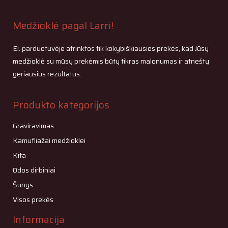
Medžioklė pagal Larri!
El. parduotuvėje atrinktos tik kokybiškiausios prekės, kad Jūsų
medžioklė su mūsų prekėmis būtų tikras malonumas ir atneštų
geriausius rezultatus.
Produkto kategorijos
Graviravimas
Kamufliažai medžioklei
Kita
Odos dirbiniai
Šunys
Visos prekės
Informacija