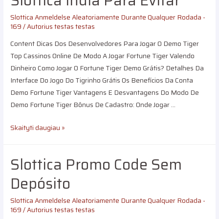
Slottica India Para Evitar
Slottica Anmeldelse Aleatoriamente Durante Qualquer Rodada -
169
/ Autorius
testas testas
Content Dicas Dos Desenvolvedores Para Jogar O Demo Tiger
Top Cassinos Online De Modo A Jogar Fortune Tiger Valendo
Dinheiro Como Jogar O Fortune Tiger Demo Grátis? Detalhes Da
Interface Do Jogo Do Tigrinho Grátis Os Benefícios Da Conta
Demo Fortune Tiger Vantagens E Desvantagens Do Modo De
Demo Fortune Tiger Bônus De Cadastro: Onde Jogar …
Skaityti daugiau »
Slottica Promo Code Sem
Depósito
Slottica Anmeldelse Aleatoriamente Durante Qualquer Rodada -
169
/ Autorius
testas testas