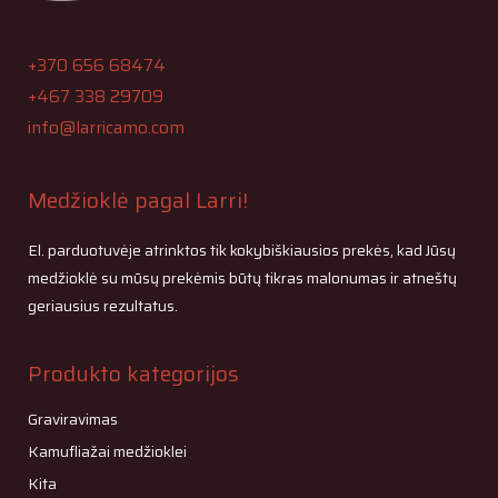
+370 656 68474
+467 338 29709
info@larricamo.com
Medžioklė pagal Larri!
El. parduotuvėje atrinktos tik kokybiškiausios prekės, kad Jūsų
medžioklė su mūsų prekėmis būtų tikras malonumas ir atneštų
geriausius rezultatus.
Produkto kategorijos
Graviravimas
Kamufliažai medžioklei
Kita