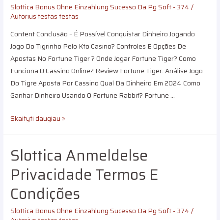
Slottica Bonus Ohne Einzahlung Sucesso Da Pg Soft - 374
/
Autorius
testas testas
Content Conclusão – É Possível Conquistar Dinheiro Jogando
Jogo Do Tigrinho Pelo Kto Casino? Controles E Opções De
Apostas No Fortune Tiger ? Onde Jogar Fortune Tiger? Como
Funciona O Cassino Online? Review Fortune Tiger: Análise Jogo
Do Tigre Aposta Por Cassino Qual Da Dinheiro Em 2024 Como
Ganhar Dinheiro Usando O Fortune Rabbit? Fortune …
Skaityti daugiau »
Slottica Anmeldelse
Privacidade Termos E
Condições
Slottica Bonus Ohne Einzahlung Sucesso Da Pg Soft - 374
/
Autorius
testas testas