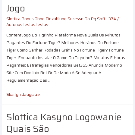
Jogo
Slottica Bonus Ohne Einzahlung Sucesso Da Pg Soft - 374
/
Autorius
testas testas
Content Jogo Do Tigrinho Plataforma Nova Quais Os Minutos
Pagantes Do Fortune Tiger? Melhores Horários Do Fortune
Tiger Como Ganhar Rodadas Grátis No Fortune Tiger? Fortune
Tiger: Enquanto Instalar O Game Do Tigrinho? Minutos E Horas
Pagantes: Estratégias Vencedoras Bet365 Anuncia Moderno
Site Com Domínio Bet Br De Modo A Se Adequar A
Regulamentação Das …
Skaityti daugiau »
Slottica Kasyno Logowanie
Quais São