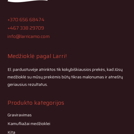
+370 656 68474
+467 338 29709
info@larricamo.com
Medžioklė pagal Larri!
El. parduotuvėje atrinktos tik kokybiškiausios prekės, kad Jūsų
medžioklė su mūsų prekėmis būtų tikras malonumas ir atneštų
geriausius rezultatus.
Produkto kategorijos
Graviravimas
Kamufliažai medžioklei
Kita