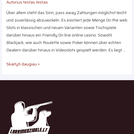
Autorius
testas testas
Über allem steht das Sinn, pass away Zahlungen möglichst leicht
und zuverlässig abzuwickeln. Es existiert jede Menge On the web
Slots in klassischen und neuen Varianten sowie Tischspiele
darüber hinaus ein Friendly On line online casino. Sowohl
Blackjack, wie auch Roulette sowie Poker können über echten
Dealern darüber hinaus in Videoslots gespielt werden. Es liegt …
Skaityti daugiau »