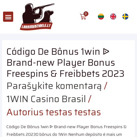
Código De Bônus 1win ᐉ
Brand-new Player Bonus
Freespins & Freibbets 2023
Parašykite komentarą
/
1WIN Casino Brasil
/
Autorius
testas testas
Código De Bônus 1win ᐉ Brand-new Player Bonus Freespins &
Freibbets 2023
O bônus do 1Win Nenhum depósito é mais um