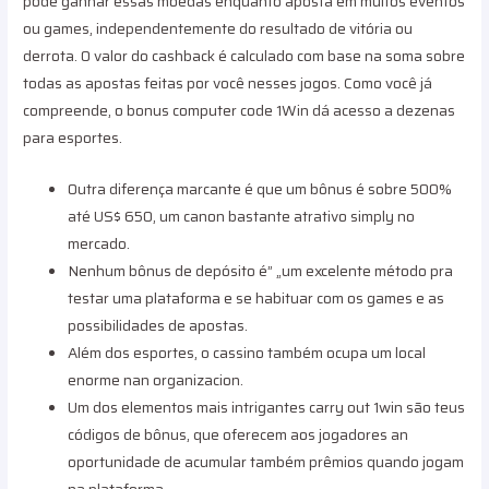
pode ganhar essas moedas enquanto aposta em muitos eventos
ou games, independentemente do resultado de vitória ou
derrota. O valor do cashback é calculado com base na soma sobre
todas as apostas feitas por você nesses jogos. Como você já
compreende, o bonus computer code 1Win dá acesso a dezenas
para esportes.
Outra diferença marcante é que um bônus é sobre 500%
até US$ 650, um canon bastante atrativo simply no
mercado.
Nenhum bônus de depósito é” „um excelente método pra
testar uma plataforma e se habituar com os games e as
possibilidades de apostas.
Além dos esportes, o cassino também ocupa um local
enorme nan organizacion.
Um dos elementos mais intrigantes carry out 1win são teus
códigos de bônus, que oferecem aos jogadores an
oportunidade de acumular também prêmios quando jogam
na plataforma.