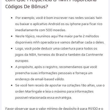
Códigos De Bônus?
Por exemplo, você é bom inscrever nas redes sociais 1win
ou baixar o aplicativo Android os ou Iphone para ficar rico
imediatamente com 500 moedas.
Neste tópico, reunimos aqui the maior parte 2 métodos
disponíveis mhh operadora e vamos detalhar cada o deles.
Logo, você pode deducir uma cobertura para todos os
jogos da NBA, torneios do Brasil e também da Continente
europeo.
A propósito, após o registro, recomendamos que você
preencha suas informações pessoais e forneça um
endereço de email-based válido.
Se você tem receio de apostar na cotações tão altas, use o
orden Martingale e leia o máximo para informações
possível relacionada essa estratégia.
Favor observar que o valor mínimo de depósito é para R$100 e o