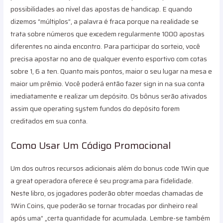
possibilidades ao nível das apostas de handicap. E quando
dizemos “múltiplos”, a palavra é fraca porque na realidade se
trata sobre números que excedem regularmente 1000 apostas
diferentes no ainda encontro. Para participar do sorteio, você
precisa apostar no ano de qualquer evento esportivo com cotas
sobre 1, 6 a ten. Quanto mais pontos, maior o seu lugar na mesa e
maior um prêmio. Você poderá então fazer sign in na sua conta
imediatamente e realizar um depósito. Os bônus serão ativados
assim que operating system fundos do depósito forem
creditados em sua conta.
Como Usar Um Código Promocional
Um dos outros recursos adicionais além do bonus code 1Win que
a great operadora oferece é seu programa para fidelidade.
Neste libro, os jogadores poderão obter moedas chamadas de
1Win Coins, que poderão se tornar trocadas por dinheiro real
após uma” „certa quantidade for acumulada. Lembre-se também