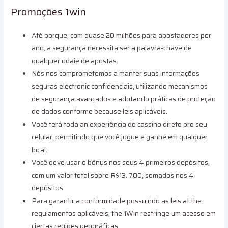
Promoções 1win
Até porque, com quase 20 milhões para apostadores por
ano, a segurança necessita ser a palavra-chave de
qualquer odaie de apostas.
Nós nos comprometemos a manter suas informações
seguras electronic confidenciais, utilizando mecanismos
de segurança avançados e adotando práticas de proteção
de dados conforme because leis aplicáveis.
Você terá toda an experiência do cassino direto pro seu
celular, permitindo que você jogue e ganhe em qualquer
local.
Você deve usar o bônus nos seus 4 primeiros depósitos,
com um valor total sobre R$13. 700, somados nos 4
depósitos.
Para garantir a conformidade possuindo as leis at the
regulamentos aplicáveis, the 1Win restringe um acesso em
ciertas regiões geográficas.