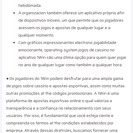
hebdómada.
A organizacion também oferece um aplicativo próprio afin
de dispositivos móveis, um que permite que os jogadores
acessem os jogos e apostas de qualquer lugar e a
qualquer momento.
Com gráficos impressionantes electronic jogabilidade
emocionante, operating-system jogos de cassino no
aplicativo 1Win são uma ótima opção para quem quer jogar
no ano de qualquer lugar como também a qualquer hora.
● Os jogadores do 1Win podem desfrutar para uma ampla gama
de jogos sobre cassino e apostas esportivas, assim como muitas
outras promoções at the códigos promocionais. A 1Win é uma
plataforma de apostas esportivas online o qual valoriza a
transparência e a confiança no relacionamento com seus
usuários. Por isso, é fundamental que você esteja ciente e
compreenda os termos at the condições estabelecidos por
empresa. Através dessas diretrizes, buscamos fornecer uma