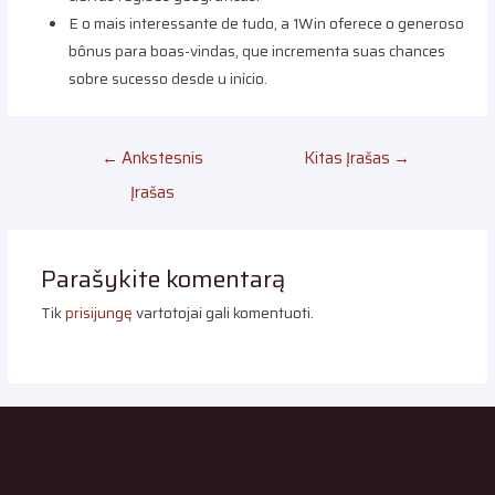
E o mais interessante de tudo, a 1Win oferece o generoso
bônus para boas-vindas, que incrementa suas chances
sobre sucesso desde u início.
←
Ankstesnis
Kitas Įrašas
→
Įrašas
Parašykite komentarą
Tik
prisijungę
vartotojai gali komentuoti.