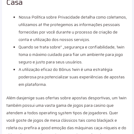
Casa
Nossa Política sobre Privacidade detalha como coletamos,
utilizamos at the protegemos as informações pessoais
fornecidas por você durante u processo de criação de
conta e utilização dos nossos serviços.
Quando se trata sobre” „segurança e confiabilidade, 1win
toma o máximo cuidado para fiar um ambiente para jogo
seguro e justo para seus usuários.
A utilização eficaz do Bônus 1win é uma estratégia
poderosa pra potencializar suas experiências de apostas
em plataforma.
Além dasjenige suas ofertas sobre apostas desportivas, um 1win
também possui uma vasta gama de jogos para casino que
atendem a todos operating system tipos de jogadores. Quer
você goste de jogos de mesa clássicos tais como blackjack e
roleta ou prefira a good emoção das máquinas caça-níqueis e do