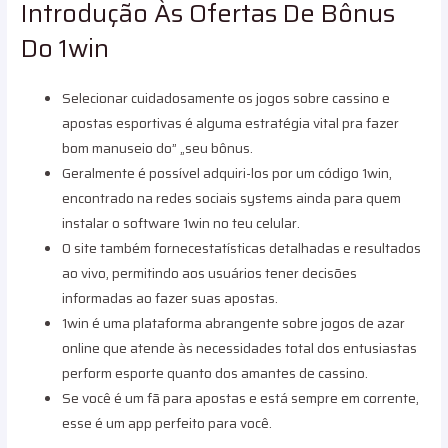
Introdução Às Ofertas De Bônus
Do 1win
Selecionar cuidadosamente os jogos sobre cassino e
apostas esportivas é alguma estratégia vital pra fazer
bom manuseio do” „seu bônus.
Geralmente é possível adquiri-los por um código 1win,
encontrado na redes sociais systems ainda para quem
instalar o software 1win no teu celular.
O site também fornecestatísticas detalhadas e resultados
ao vivo, permitindo aos usuários tener decisões
informadas ao fazer suas apostas.
1win é uma plataforma abrangente sobre jogos de azar
online que atende às necessidades total dos entusiastas
perform esporte quanto dos amantes de cassino.
Se você é um fã para apostas e está sempre em corrente,
esse é um app perfeito para você.