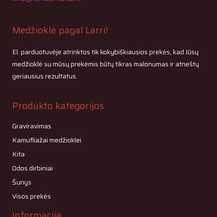
Medžioklė pagal Larri!
El. parduotuvėje atrinktos tik kokybiškiausios prekės, kad Jūsų
medžioklė su mūsų prekėmis būtų tikras malonumas ir atneštų
geriausius rezultatus.
Produkto kategorijos
Graviravimas
Kamufliažai medžioklei
Kita
Odos dirbiniai
Šunys
Visos prekės
Informacija