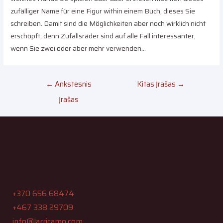
zufälliger Name für eine Figur within einem Buch, dieses Sie
schreiben. Damit sind die Möglichkeiten aber noch wirklich nicht
erschöpft, denn Zufallsräder sind auf alle Fall interessanter,
wenn Sie zwei oder aber mehr verwenden…
←
Ankstesnis
Kitas Įrašas
→
Įrašas
+370 656 68474
+467 338 29709
info@larricamo.com