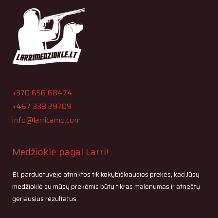
+370 656 68474
+467 338 29709
info@larricamo.com
Medžioklė pagal Larri!
El. parduotuvėje atrinktos tik kokybiškiausios prekės, kad Jūsų
medžioklė su mūsų prekėmis būtų tikras malonumas ir atneštų
geriausius rezultatus.