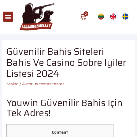
Güvenilir Bahis Siteleri
Bahis Ve Casino Sobre Iyiler
Listesi 2024
casino
/ Autorius
testas testas
Youwin Güvenilir Bahis Için
Tek Adres!
Content