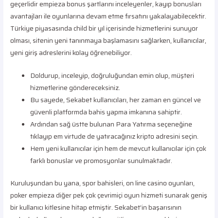
geçerlidir empieza bonus şartlarını inceleyenler, kayıp bonusları
avantajları ile oyunlarına devam etme fırsatını yakalayabilecektir.
Türkiye piyasasında child bir yıl içerisinde hizmetlerini sunuyor
olması, sitenin yeni tanınmaya başlamasını sağlarken, kullanıcılar,
yeni giriş adreslerini kolay öğrenebiliyor.
Doldurup, inceleyip, doğruluğundan emin olup, müşteri
hizmetlerine göndereceksiniz.
Bu sayede, Sekabet kullanıcıları, her zaman en güncel ve
güvenli platformda bahis yapma imkanına sahiptir.
Ardından sağ üstte bulunan Para Yatırma seçeneğine
tıklayıp em virtude de yatıracağınız kripto adresini seçin.
Hem yeni kullanıcılar için hem de mevcut kullanıcılar için çok
farklı bonuslar ve promosyonlar sunulmaktadır.
Kuruluşundan bu yana, spor bahisleri, on line casino oyunları,
poker empieza diğer pek çok çevrimiçi oyun hizmeti sunarak geniş
bir kullanıcı kitlesine hitap etmiştir. Sekabet’in başarısının