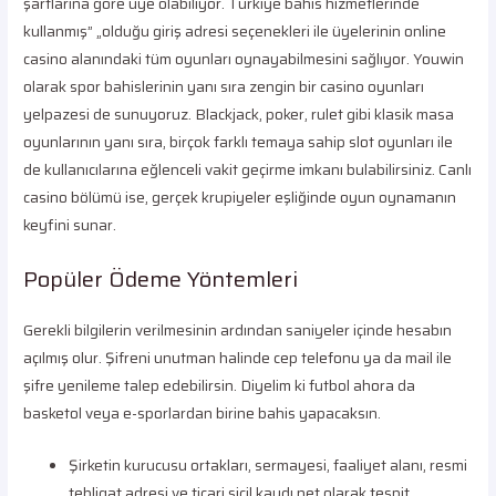
şartlarına göre üye olabiliyor. Türkiye bahis hizmetlerinde
kullanmış” „olduğu giriş adresi seçenekleri ile üyelerinin online
casino alanındaki tüm oyunları oynayabilmesini sağlıyor. Youwin
olarak spor bahislerinin yanı sıra zengin bir casino oyunları
yelpazesi de sunuyoruz. Blackjack, poker, rulet gibi klasik masa
oyunlarının yanı sıra, birçok farklı temaya sahip slot oyunları ile
de kullanıcılarına eğlenceli vakit geçirme imkanı bulabilirsiniz. Canlı
casino bölümü ise, gerçek krupiyeler eşliğinde oyun oynamanın
keyfini sunar.
Popüler Ödeme Yöntemleri
Gerekli bilgilerin verilmesinin ardından saniyeler içinde hesabın
açılmış olur. Şifreni unutman halinde cep telefonu ya da mail ile
şifre yenileme talep edebilirsin. Diyelim ki futbol ahora da
basketol veya e-sporlardan birine bahis yapacaksın.
Şirketin kurucusu ortakları, sermayesi, faaliyet alanı, resmi
tebligat adresi ve ticari sicil kaydı net olarak tespit