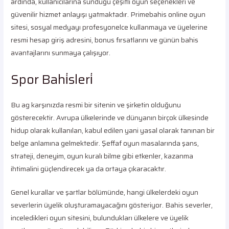
ardında, kullanıcılarına sunduğu çeşitli oyun seçenekleri ve
güvenilir hizmet anlayışı yatmaktadır. Primebahis online oyun
sitesi, sosyal medyayı profesyonelce kullanmaya ve üyelerine
resmi hesap giriş adresini, bonus fırsatlarını ve günün bahis
avantajlarını sunmaya çalışıyor.
Spor Bahi̇sleri̇
Bu ag karşınızda resmi bir sitenin ve şirketin olduğunu
gösterecektir. Avrupa ülkelerinde ve dünyanın birçok ülkesinde
hidup olarak kullanılan, kabul edilen yani yasal olarak tanınan bir
belge anlamına gelmektedir. Şeffaf oyun masalarında şans,
strateji, deneyim, oyun kuralı bilme gibi etkenler, kazanma
ihtimalini güçlendirecek ya da ortaya çıkaracaktır.
Genel kurallar ve şartlar bölümünde, hangi ülkelerdeki oyun
severlerin üyelik oluşturamayacağını gösteriyor. Bahis severler,
inceledikleri oyun sitesini, bulundukları ülkelere ve üyelik