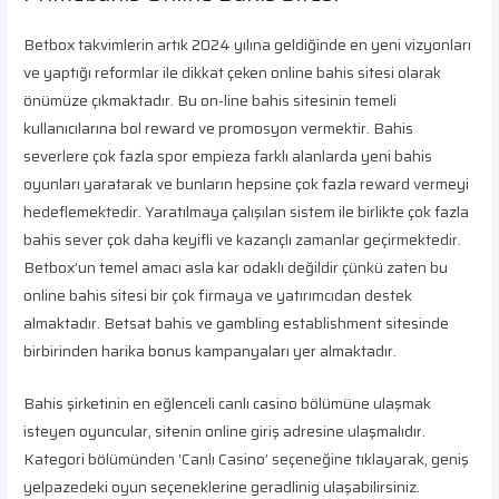
Betbox takvimlerin artık 2024 yılına geldiğinde en yeni vizyonları
ve yaptığı reformlar ile dikkat çeken online bahis sitesi olarak
önümüze çıkmaktadır. Bu on-line bahis sitesinin temeli
kullanıcılarına bol reward ve promosyon vermektir. Bahis
severlere çok fazla spor empieza farklı alanlarda yeni bahis
oyunları yaratarak ve bunların hepsine çok fazla reward vermeyi
hedeflemektedir. Yaratılmaya çalışılan sistem ile birlikte çok fazla
bahis sever çok daha keyifli ve kazançlı zamanlar geçirmektedir.
Betbox’un temel amacı asla kar odaklı değildir çünkü zaten bu
online bahis sitesi bir çok firmaya ve yatırımcıdan destek
almaktadır. Betsat bahis ve gambling establishment sitesinde
birbirinden harika bonus kampanyaları yer almaktadır.
Bahis şirketinin en eğlenceli canlı casino bölümüne ulaşmak
isteyen oyuncular, sitenin online giriş adresine ulaşmalıdır.
Kategori bölümünden ‘Canlı Casino’ seçeneğine tıklayarak, geniş
yelpazedeki oyun seçeneklerine geradlinig ulaşabilirsiniz.