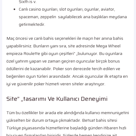
Sixth is v.
Canlı casino oyunları, slot oyunları, oyunlar, aviator,
spaceman, zeppelin sayılabilecek ana başlıkları meydana
getirmektedir.
Maç öncesi ve canlı bahis seçenekleri ile maçın her anına bahis
yapabilirsiniz. Bunların yanı sıra, site adresinde Mega Wheel
empieza Roulette gibi oyun çeşitleri” „bulunuyor. Bu oyunlara
özel yatırım yapan ve zaman geçiren oyuncular birçok bonus
ödüllerini de kazanabilir. Poker son derecede tercih edilen ve
beğenilen oyun türleri arasındadır. Ancak oyuncular ilk etapta en
iyi ve güvenilir poker hizmeti veren siteler araştırıyor.
Site” „tasarımı Ve Kullanıcı Deneyimi
Tüm bu özellikler bir arada ele alındığında kullanıcı memnuniyetini
yükselten bir durum ortaya çıkmaktadır. Betsat bahis sitesi
Türkiye piyasasında hizmetlerine başladığı günden itibaren hızlı
büyüyen firmalardan birisidir. Sizlerde hemen kendinize ait