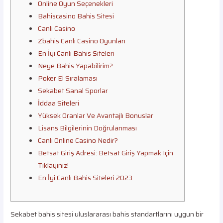
Online Oyun Seçenekleri
Bahiscasino Bahis Sitesi
Canli Casino
Zbahis Canlı Casino Oyunları
En İyi Canlı Bahis Siteleri
Neye Bahis Yapabilirim?
Poker El Sıralaması
Sekabet Sanal Sporlar
İddaa Siteleri
Yüksek Oranlar Ve Avantajlı Bonuslar
Lisans Bilgilerinin Doğrulanması
Canlı Online Casino Nedir?
Betsat Giriş Adresi: Betsat Giriş Yapmak Için
Tıklayınız!
En İyi Canlı Bahis Siteleri 2023
Sekabet bahis sitesi uluslararası bahis standartlarını uygun bir