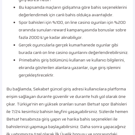
Bu kapsamda maçların gidişatına göre bahis seçeneklerini
değerlendirmek için canlı bahis oldukça avantajlıdır.
Spor bahisleri için %100, on line casino oyunları için %200
oranında sunulan reward kampanyasında bonuslar sobre
fazla 2000 ₺’ye kadar alınabiliyor.
Gerçek oyuncularla gerçek kumarhanede oyunlar gibi
burada canlı on line casino oyunlarını değerlendirebilirsiniz.
Primebahis giriş bölümünü kullanan ve kullanıcı bilgilerini,
ekranda gösterilen alanlara yazanlar, üye giriş işlemini
gerçekleştirecektir.
Bu bağlamda, Sekabet güncel giriş adresi kullanıcılara platforma
erişim sağlayan durante güvenilir ve durante hızlı yol olarak öne
çıkar. Türkiye’nin en yüksek oranları sunan Betsat spor Bahisleri
ile 7/24 kesintisiz bahisin keyfini yaşayabilirsiniz. Sizlerde hemen
Betsat hesabınıza giriş yapın ve harika bahis seçenekleri ile
bahislerinizi yapmaya başlayabilirsiniz. Daha sonra yapacağınız
ilk yatırımınıza özel olarak İlk Üyelik bonusu ve sonrasındaki