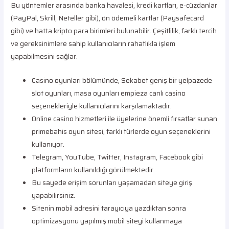
Bu yöntemler arasında banka havalesi, kredi kartları, e-cüzdanlar
(PayPal, Skrill, Neteller gibi), ön ödemeli kartlar (Paysafecard
gibi) ve hatta kripto para birimleri bulunabilir. Çeşitlilik, farklı tercih
ve gereksinimlere sahip kullanıcıların rahatlıkla işlem
yapabilmesini sağlar.
Casino oyunları bölümünde, Sekabet geniş bir yelpazede
slot oyunları, masa oyunları empieza canlı casino
seçenekleriyle kullanıcılarını karşılamaktadır.
Online casino hizmetleri ile üyelerine önemli fırsatlar sunan
primebahis oyun sitesi, farklı türlerde oyun seçeneklerini
kullanıyor.
Telegram, YouTube, Twitter, Instagram, Facebook gibi
platformların kullanıldığı görülmektedir.
Bu sayede erişim sorunları yaşamadan siteye giriş
yapabilirsiniz.
Sitenin mobil adresini tarayıcıya yazdıktan sonra
optimizasyonu yapılmış mobil siteyi kullanmaya