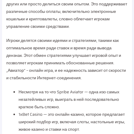
других или просто делиться своим опытом. Это поддерживает
различные способы оплаты, включительно электронные
кошельки и криптовалюты, словно облегчает игрокам
управление своими средствами.
Игроки делятся своими идеями и стратегиями, такими как
оптимальное время ради ставок и время ради вывода
дензнак. Этот обмен стратегиями улучшает игровой опыт и
позволяет игрокам принимать обоснованные решения.
„Авиатор” – онлайн игра, и ее надежность зависит от скорости
и стабильности Интернет-соединения.
Несмотря на то что Spribe Aviator — одна изо самых
незатейливых игр, выиграть в ней последовательно
краткое быть сложно.
1xBet Casino — это онлайн-казино, которое предлагает
широкий подбор игр, включая слоты, настольные игры,
живое казино и ставки на спорт.