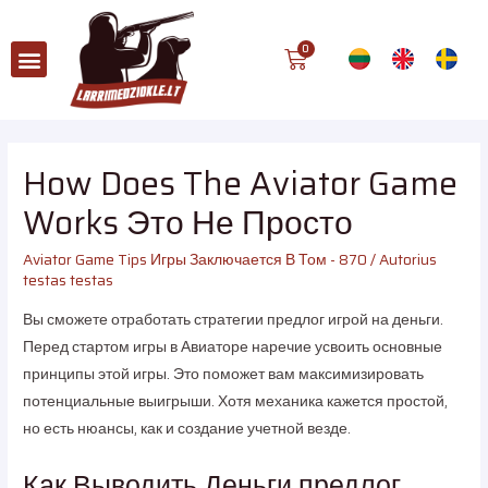
How Does The Aviator Game
Works Это Не Просто
Aviator Game Tips Игры Заключается В Том - 870
/ Autorius
testas testas
Вы сможете отработать стратегии предлог игрой на деньги.
Перед стартом игры в Авиаторе наречие усвоить основные
принципы этой игры. Это поможет вам максимизировать
потенциальные выигрыши. Хотя механика кажется простой,
но есть нюансы, как и создание учетной везде.
Как Выводить Деньги предлог