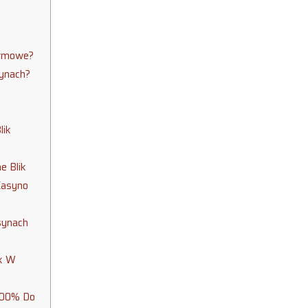
armowe?
synach?
lik
e Blik
Kasyno
synach
ik W
200% Do