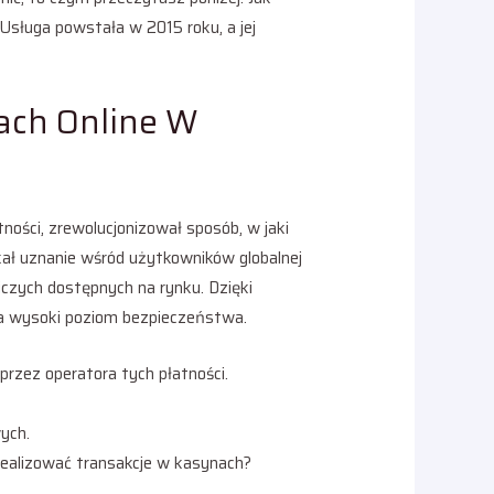
? Usługa powstała w 2015 roku, a jej
nach Online W
ności, zrewolucjonizował sposób, w jaki
skał uznanie wśród użytkowników globalnej
iczych dostępnych na rynku. Dzięki
ia wysoki poziom bezpieczeństwa.
przez operatora tych płatności.
ych.
 realizować transakcje w kasynach?