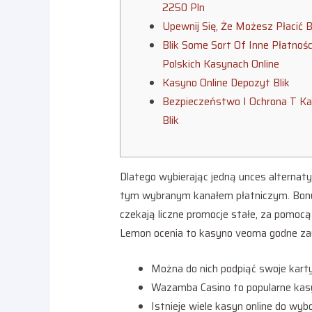
2250 Pln
Upewnij Się, Że Możesz Płacić B
Blik Some Sort Of Inne Płatnośc
Polskich Kasynach Online
Kasyno Online Depozyt Blik
Bezpieczeństwo I Ochrona T K
Blik
Dlatego wybierając jedną unces alternat
tym wybranym kanałem płatniczym. Bonus 
czekają liczne promocje stałe, za pomocą
Lemon ocenia to kasyno veoma godne zauf
Można do nich podpiąć swoje kart
Wazamba Casino to popularne kasyno
Istnieje wiele kasyn online do wyb