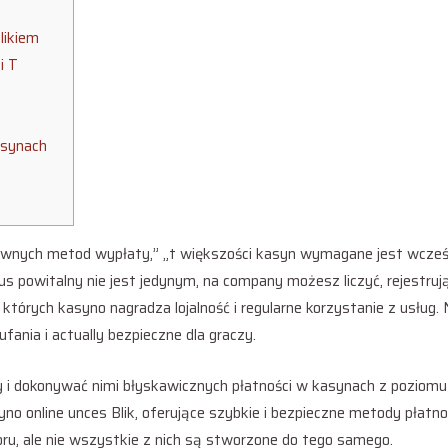
likiem
i T
asynach
ywnych metod wypłaty,” „t większości kasyn wymagane jest wcześni
powitalny nie jest jedynym, na company możesz liczyć, rejestruj
 których kasyno nagradza lojalność i regularne korzystanie z usług
ania i actually bezpieczne dla graczy.
y i dokonywać nimi błyskawicznych płatności w kasynach z poziom
 online unces Blik, oferujące szybkie i bezpieczne metody płatności
oru, ale nie wszystkie z nich są stworzone do tego samego.