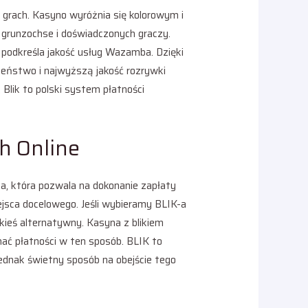
grach. Kasyno wyróżnia się kolorowym i
 grunzochse i doświadczonych graczy.
 podkreśla jakość usług Wazamba. Dzięki
zeństwo i najwyższą jakość rozrywki
 Blik to polski system płatności
h Online
za, która pozwala na dokonanie zapłaty
ejsca docelowego. Jeśli wybieramy BLIK-a
ieś alternatywny. Kasyna z blikiem
ać płatności w ten sposób. BLIK to
jednak świetny sposób na obejście tego