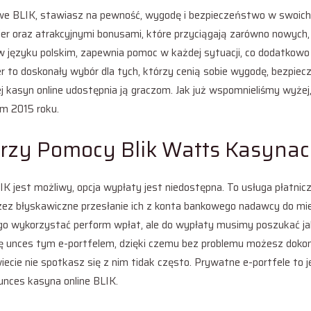
we BLIK, stawiasz na pewność, wygodę i bezpieczeństwo w swoich 
ier oraz atrakcyjnymi bonusami, które przyciągają zarówno nowych,
 w języku polskim, zapewnia pomoc w każdej sytuacji, co dodatkowo
r to doskonały wybór dla tych, którzy cenią sobie wygodę, bezpiec
cej kasyn online udostępnia ją graczom. Jak już wspomnieliśmy wyżej,
ym 2015 roku.
rzy Pomocy Blik Watts Kasynac
K jest możliwy, opcja wypłaty jest niedostępna. To usługa płatnic
przez błyskawiczne przesłanie ich z konta bankowego nadawcy do mi
 wykorzystać perform wpłat, ale do wypłaty musimy poszukać jak
ę unces tym e-portfelem, dzięki czemu bez problemu możesz dokon
iecie nie spotkasz się z nim tidak często. Prywatne e-portfele to 
unces kasyna online BLIK.