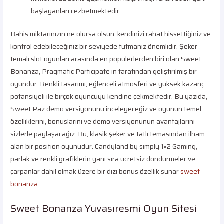
başlayanları cezbetmektedir.
Bahis miktarınızın ne olursa olsun, kendinizi rahat hissettiğiniz ve
kontrol edebileceğiniz bir seviyede tutmanız önemlidir. Şeker
temalı slot oyunları arasında en popülerlerden biri olan Sweet
Bonanza, Pragmatic Participate in tarafından geliştirilmiş bir
oyundur. Renkli tasarımı, eğlenceli atmosferi ve yüksek kazanç
potansiyeli ile birçok oyuncuyu kendine çekmektedir. Bu yazıda,
Sweet Paz demo versiyonunu inceleyeceğiz ve oyunun temel
özelliklerini, bonuslarını ve demo versiyonunun avantajlarını
sizlerle paylaşacağız. Bu, klasik şeker ve tatlı temasından ilham
alan bir position oyunudur. Candyland by simply 1×2 Gaming,
parlak ve renkli grafiklerin yanı sıra ücretsiz döndürmeler ve
çarpanlar dahil olmak üzere bir dizi bonus özellik sunar
sweet
bonanza
.
Sweet Bonanza Yuvasıresmi Oyun Sitesi