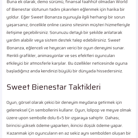
Buna ek olarak, demo sürümü, finansal taahhüt olmadan World
of Bienestar slotunun tadını çıkarırken eğlenmek için harika bir
yoldur. Eğer Sweet Bonanza oyunuyla ilgili herhangi bir sorun
yaşarsanız, öncelikle online casino sitesinin müşteri hizmetleriyle
iletişime geçebilirsiniz. Sorunuzu detaylı bir şekilde anlatarak
yardım alabilir veya sistem destek talep edebilirsiniz. Sweet
Bonanza, eğlenceli ve heyecan verici bir oyun deneyimi sunar.
Renkli grafikler, animasyonlar ve ses efektleri oyuncuları
etkileyici bir atmosferle karşılar. Bu özellikler neticesinde oyuna
başladığınız anda kendinizi büyülü bir dünyada hissedersiniz.
Sweet Bienestar Taktikleri
Oyun, görsel olarak çekici bir deneyim meydana getirmek için
geleneksel Çin sembollerini kullanır. Oyun, lolipop ve meyve olmak
üzere upon sembolle dolu 6×5 bir ızgaraya sahiptir. Dahası,
birincisi yüksek ödeme yaparken, ikincisi düşük ödeme yapar.
Kazanmak için oyuncuların en az sekiz aynı sembolden oluşan bir