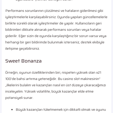
Performans sorunlarının çözülmesi ve hataların giderilmesi gibi
iyileştirmelerle karşılaşabilirsiniz. Oyunda yapılan güncellemelerle
birlikte sürekli olarak iyileştirmeler de yapılır. Kullanıcıların geri
bildirimleri dikkate alınarak performans sorunları veya hatalar
giderilir. Eğer sizin de oyunda karşılaştığınız bir sorun varsa veya
herhangi bir geri bildirimde bulunmak isterseniz, destek ekibiyle
iletişime geçebilirsiniz.
Sweet Bonanza
Örneğin, oyunun özelliklerinden biri, nispeten yüksek olan x21
100’de bahsi artırma yeteneğidir. Bu casino slot makinesinin”
„ilkelerini bulalım ve kazançları nasıl en üst düzeye çıkaracağımızı
inceleyelim. Yüksek volatilite, büyük kazançlar elde etme
potansiyeli sunar.
Büyük kazançları tüketmemek için dikkatli olmak ve oyunu