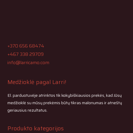
+370 656 68474
+467 338 29709
info@larricamo.com
Medžioklė pagal Larri!
El. parduotuvėje atrinktos tik kokybiškiausios prekės, kad Jūsų
medžioklė su mūsų prekėmis būtų tikras malonumas ir atneštų
geriausius rezultatus.
Produkto kategorijos