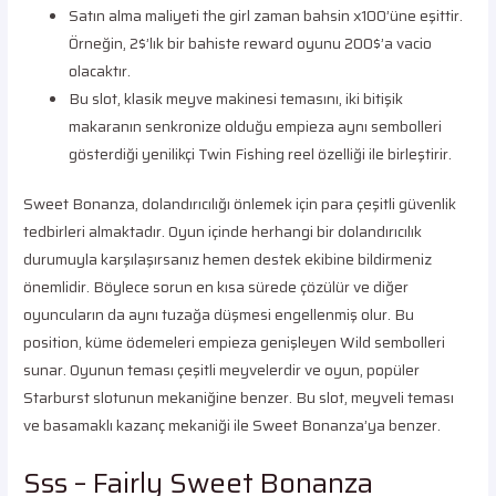
Satın alma maliyeti the girl zaman bahsin x100’üne eşittir.
Örneğin, 2$’lık bir bahiste reward oyunu 200$’a vacio
olacaktır.
Bu slot, klasik meyve makinesi temasını, iki bitişik
makaranın senkronize olduğu empieza aynı sembolleri
gösterdiği yenilikçi Twin Fishing reel özelliği ile birleştirir.
Sweet Bonanza, dolandırıcılığı önlemek için para çeşitli güvenlik
tedbirleri almaktadır. Oyun içinde herhangi bir dolandırıcılık
durumuyla karşılaşırsanız hemen destek ekibine bildirmeniz
önemlidir. Böylece sorun en kısa sürede çözülür ve diğer
oyuncuların da aynı tuzağa düşmesi engellenmiş olur. Bu
position, küme ödemeleri empieza genişleyen Wild sembolleri
sunar. Oyunun teması çeşitli meyvelerdir ve oyun, popüler
Starburst slotunun mekaniğine benzer. Bu slot, meyveli teması
ve basamaklı kazanç mekaniği ile Sweet Bonanza’ya benzer.
Sss – Fairly Sweet Bonanza