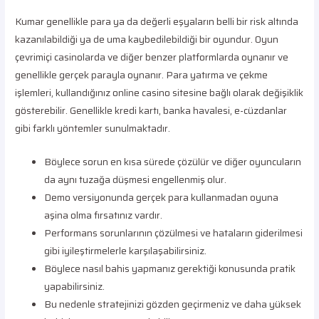
Kumar genellikle para ya da değerli eşyaların belli bir risk altında
kazanılabildiği ya de uma kaybedilebildiği bir oyundur. Oyun
çevrimiçi casinolarda ve diğer benzer platformlarda oynanır ve
genellikle gerçek parayla oynanır. Para yatırma ve çekme
işlemleri, kullandığınız online casino sitesine bağlı olarak değişiklik
gösterebilir. Genellikle kredi kartı, banka havalesi, e-cüzdanlar
gibi farklı yöntemler sunulmaktadır.
Böylece sorun en kısa sürede çözülür ve diğer oyuncuların
da aynı tuzağa düşmesi engellenmiş olur.
Demo versiyonunda gerçek para kullanmadan oyuna
aşina olma fırsatınız vardır.
Performans sorunlarının çözülmesi ve hataların giderilmesi
gibi iyileştirmelerle karşılaşabilirsiniz.
Böylece nasıl bahis yapmanız gerektiği konusunda pratik
yapabilirsiniz.
Bu nedenle stratejinizi gözden geçirmeniz ve daha yüksek