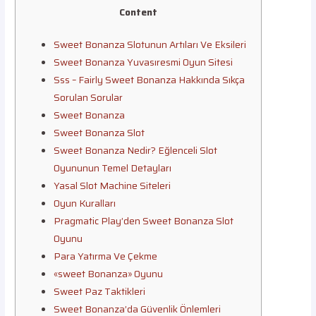
Content
Sweet Bonanza Slotunun Artıları Ve Eksileri
Sweet Bonanza Yuvasıresmi Oyun Sitesi
Sss – Fairly Sweet Bonanza Hakkında Sıkça
Sorulan Sorular
Sweet Bonanza
Sweet Bonanza Slot
Sweet Bonanza Nedir? Eğlenceli Slot
Oyununun Temel Detayları
Yasal Slot Machine Siteleri
Oyun Kuralları
Pragmatic Play’den Sweet Bonanza Slot
Oyunu
Para Yatırma Ve Çekme
«sweet Bonanza» Oyunu
Sweet Paz Taktikleri
Sweet Bonanza’da Güvenlik Önlemleri