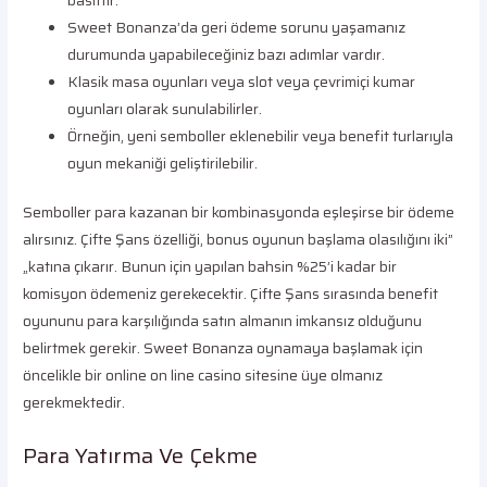
Sweet Bonanza’da geri ödeme sorunu yaşamanız
durumunda yapabileceğiniz bazı adımlar vardır.
Klasik masa oyunları veya slot veya çevrimiçi kumar
oyunları olarak sunulabilirler.
Örneğin, yeni semboller eklenebilir veya benefit turlarıyla
oyun mekaniği geliştirilebilir.
Semboller para kazanan bir kombinasyonda eşleşirse bir ödeme
alırsınız. Çifte Şans özelliği, bonus oyunun başlama olasılığını iki”
„katına çıkarır. Bunun için yapılan bahsin %25’i kadar bir
komisyon ödemeniz gerekecektir. Çifte Şans sırasında benefit
oyununu para karşılığında satın almanın imkansız olduğunu
belirtmek gerekir. Sweet Bonanza oynamaya başlamak için
öncelikle bir online on line casino sitesine üye olmanız
gerekmektedir.
Para Yatırma Ve Çekme