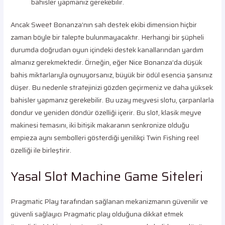
bahisler yapmanız gerekebilir.
Ancak Sweet Bonanza’nın sah destek ekibi dimension hiçbir
zaman böyle bir talepte bulunmayacaktır. Herhangi bir şüpheli
durumda doğrudan oyun içindeki destek kanallarından yardım
almanız gerekmektedir. Örneğin, eğer Nice Bonanza’da düşük
bahis miktarlarıyla oynuyorsanız, büyük bir ödül esencia şansınız
düşer. Bu nedenle stratejinizi gözden geçirmeniz ve daha yüksek
bahisler yapmanız gerekebilir. Bu uzay meyvesi slotu, çarpanlarla
dondur ve yeniden döndür özelliği içerir. Bu slot, klasik meyve
makinesi temasını, iki bitişik makaranın senkronize olduğu
empieza aynı sembolleri gösterdiği yenilikçi Twin Fishing reel
özelliği ile birleştirir.
Yasal Slot Machine Game Siteleri
Pragmatic Play tarafından sağlanan mekanizmanın güvenilir ve
güvenli sağlayıcı Pragmatic play olduğuna dikkat etmek