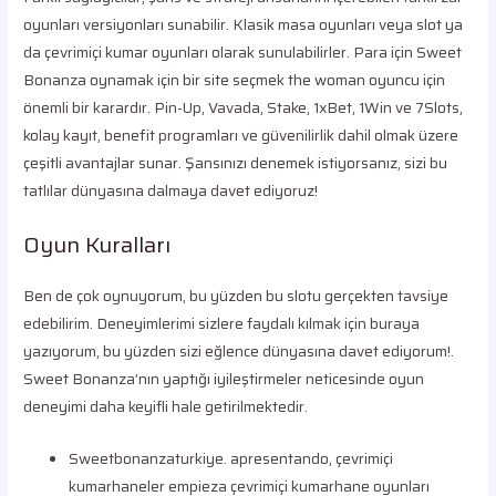
oyunları versiyonları sunabilir. Klasik masa oyunları veya slot ya
da çevrimiçi kumar oyunları olarak sunulabilirler. Para için Sweet
Bonanza oynamak için bir site seçmek the woman oyuncu için
önemli bir karardır. Pin-Up, Vavada, Stake, 1xBet, 1Win ve 7Slots,
kolay kayıt, benefit programları ve güvenilirlik dahil olmak üzere
çeşitli avantajlar sunar. Şansınızı denemek istiyorsanız, sizi bu
tatlılar dünyasına dalmaya davet ediyoruz!
Oyun Kuralları
Ben de çok oynuyorum, bu yüzden bu slotu gerçekten tavsiye
edebilirim. Deneyimlerimi sizlere faydalı kılmak için buraya
yazıyorum, bu yüzden sizi eğlence dünyasına davet ediyorum!.
Sweet Bonanza’nın yaptığı iyileştirmeler neticesinde oyun
deneyimi daha keyifli hale getirilmektedir.
Sweetbonanzaturkiye. apresentando, çevrimiçi
kumarhaneler empieza çevrimiçi kumarhane oyunları