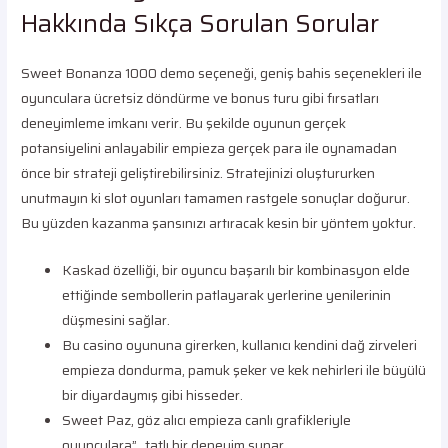
Hakkında Sıkça Sorulan Sorular
Sweet Bonanza 1000 demo seçeneği, geniş bahis seçenekleri ile
oyunculara ücretsiz döndürme ve bonus turu gibi fırsatları
deneyimleme imkanı verir. Bu şekilde oyunun gerçek
potansiyelini anlayabilir empieza gerçek para ile oynamadan
önce bir strateji geliştirebilirsiniz. Stratejinizi oluştururken
unutmayın ki slot oyunları tamamen rastgele sonuçlar doğurur.
Bu yüzden kazanma şansınızı artıracak kesin bir yöntem yoktur.
Kaskad özelliği, bir oyuncu başarılı bir kombinasyon elde
ettiğinde sembollerin patlayarak yerlerine yenilerinin
düşmesini sağlar.
Bu casino oyununa girerken, kullanıcı kendini dağ zirveleri
empieza dondurma, pamuk şeker ve kek nehirleri ile büyülü
bir diyardaymış gibi hisseder.
Sweet Paz, göz alıcı empieza canlı grafikleriyle
oyunculara” „tatlı bir deneyim sunar.