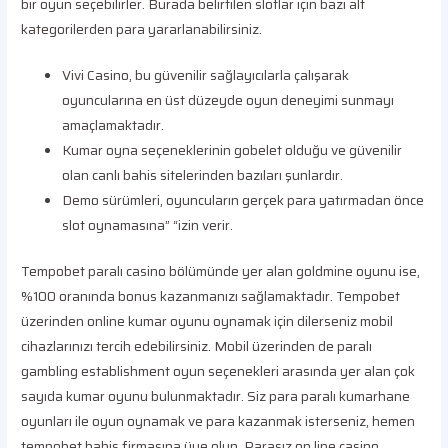
bir oyun seçebilirler. Burada belirtilen slotlar için bazı alt
kategorilerden para yararlanabilirsiniz.
Vivi Casino, bu güvenilir sağlayıcılarla çalışarak
oyuncularına en üst düzeyde oyun deneyimi sunmayı
amaçlamaktadır.
Kumar oyna seçeneklerinin gobelet olduğu ve güvenilir
olan canlı bahis sitelerinden bazıları şunlardır.
Demo sürümleri, oyuncuların gerçek para yatırmadan önce
slot oynamasına” “izin verir.
Tempobet paralı casino bölümünde yer alan goldmine oyunu ise,
%100 oranında bonus kazanmanızı sağlamaktadır. Tempobet
üzerinden online kumar oyunu oynamak için dilerseniz mobil
cihazlarınızı tercih edebilirsiniz. Mobil üzerinden de paralı
gambling establishment oyun seçenekleri arasında yer alan çok
sayıda kumar oyunu bulunmaktadır. Siz para paralı kumarhane
oyunları ile oyun oynamak ve para kazanmak isterseniz, hemen
tempobet bahis firmasına üye olun. Parasız on line casino