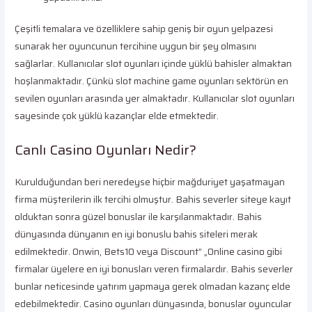
Çeşitli temalara ve özelliklere sahip geniş bir oyun yelpazesi
sunarak her oyuncunun tercihine uygun bir şey olmasını
sağlarlar. Kullanıcılar slot oyunları içinde yüklü bahisler almaktan
hoşlanmaktadır. Çünkü slot machine game oyunları sektörün en
sevilen oyunları arasında yer almaktadır. Kullanıcılar slot oyunları
sayesinde çok yüklü kazançlar elde etmektedir.
Canlı Casino Oyunları Nedir?
Kurulduğundan beri neredeyse hiçbir mağduriyet yaşatmayan
firma müşterilerin ilk tercihi olmuştur. Bahis severler siteye kayıt
olduktan sonra güzel bonuslar ile karşılanmaktadır. Bahis
dünyasında dünyanın en iyi bonuslu bahis siteleri merak
edilmektedir. Onwin, Bets10 veya Discount” „Online casino gibi
firmalar üyelere en iyi bonusları veren firmalardır. Bahis severler
bunlar neticesinde yatırım yapmaya gerek olmadan kazanç elde
edebilmektedir. Casino oyunları dünyasında, bonuslar oyuncular