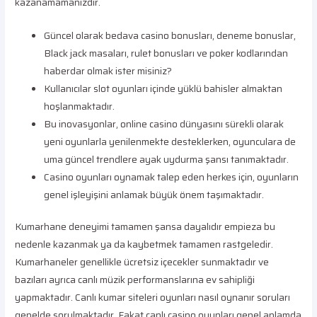
kazanamamanızdır.
Güncel olarak bedava casino bonusları, deneme bonuslar,
Black jack masaları, rulet bonusları ve poker kodlarından
haberdar olmak ister misiniz?
Kullanıcılar slot oyunları içinde yüklü bahisler almaktan
hoşlanmaktadır.
Bu inovasyonlar, online casino dünyasını sürekli olarak
yeni oyunlarla yenilenmekte desteklerken, oyunculara de
uma güncel trendlere ayak uydurma şansı tanımaktadır.
Casino oyunları oynamak talep eden herkes için, oyunların
genel işleyişini anlamak büyük önem taşımaktadır.
Kumarhane deneyimi tamamen şansa dayalıdır empieza bu
nedenle kazanmak ya da kaybetmek tamamen rastgeledir.
Kumarhaneler genellikle ücretsiz içecekler sunmaktadır ve
bazıları ayrıca canlı müzik performanslarına ev sahipliği
yapmaktadır. Canlı kumar siteleri oyunları nasıl oynanır soruları
genelde sorulmaktadır. Fakat canlı casino oyunları genel anlamda