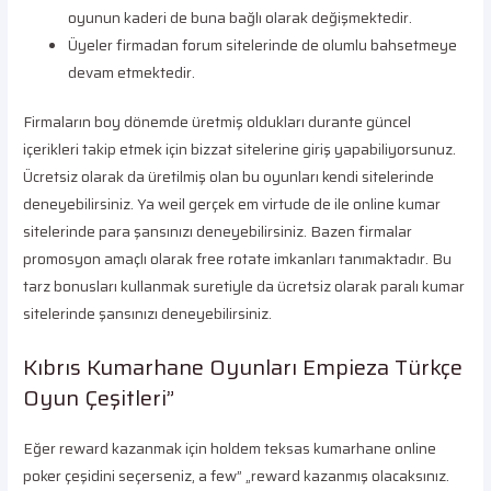
oyunun kaderi de buna bağlı olarak değişmektedir.
Üyeler firmadan forum sitelerinde de olumlu bahsetmeye
devam etmektedir.
Firmaların boy dönemde üretmiş oldukları durante güncel
içerikleri takip etmek için bizzat sitelerine giriş yapabiliyorsunuz.
Ücretsiz olarak da üretilmiş olan bu oyunları kendi sitelerinde
deneyebilirsiniz. Ya weil gerçek em virtude de ile online kumar
sitelerinde para şansınızı deneyebilirsiniz. Bazen firmalar
promosyon amaçlı olarak free rotate imkanları tanımaktadır. Bu
tarz bonusları kullanmak suretiyle da ücretsiz olarak paralı kumar
sitelerinde şansınızı deneyebilirsiniz.
Kıbrıs Kumarhane Oyunları Empieza Türkçe
Oyun Çeşitleri”
Eğer reward kazanmak için holdem teksas kumarhane online
poker çeşidini seçerseniz, a few” „reward kazanmış olacaksınız.