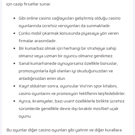
için cazip fırsatlar sunar.
Gibi online casino sağlayıcıları geliştirmiş olduğu casino
oyunlarında ücretsiz versiyonları da sunmaktadır.
Çünkü mobil çıkarmak konusunda piyasaya yön veren
firmalar arasındadır.
Bir kumarbaz olmak için herhangi bir stratejiye sahip
olmanız veya uzman bir oyuncu olmanız gerekmez.
Sanal kumarhanede oynuyorsanız özellikle bonuslar,
promosyonlarla ilgili olanları iyi okuduğunuzdan ve
anladığınızdan emin olun.
Kayıt olduktan sonra, oyuncular Vivi’nin spor kitabını,
casino oyunlarını ve promosyon tekliflerini keşfedebilirler.
Ayrıca, ikramiyeler, bazı uvant özelliklerle birlikte ücretsiz
sürümlerde genellikle devre dışı bırakılır mostbet uçak
oyunu.
Bu oyunlar diğer casino oyunları gibi yatırım ve diğer kurallara