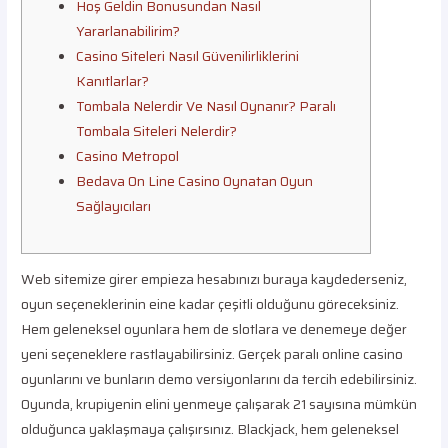
Hoş Geldin Bonusundan Nasıl
Yararlanabilirim?
Casino Siteleri Nasıl Güvenilirliklerini
Kanıtlarlar?
Tombala Nelerdir Ve Nasıl Oynanır? Paralı
Tombala Siteleri Nelerdir?
Casino Metropol
Bedava On Line Casino Oynatan Oyun
Sağlayıcıları
Web sitemize girer empieza hesabınızı buraya kaydederseniz,
oyun seçeneklerinin eine kadar çeşitli olduğunu göreceksiniz.
Hem geleneksel oyunlara hem de slotlara ve denemeye değer
yeni seçeneklere rastlayabilirsiniz. Gerçek paralı online casino
oyunlarını ve bunların demo versiyonlarını da tercih edebilirsiniz.
Oyunda, krupiyenin elini yenmeye çalışarak 21 sayısına mümkün
olduğunca yaklaşmaya çalışırsınız. Blackjack, hem geleneksel