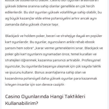
ebook de ödüllendirici olabilir. Casino slot oyunları arasında en
yüksek ödeme oranına sahip olanlar genellikle en çok tercih
edilenlerdir. Bu slot oyunları yüksek volatiliteye sahip olabilir, bu
ag büyük kazançlar elde etme potansiyelini artırır ancak aynı
zamanda daha yüksek chance taşır.
Blackjack ve holdem poker, beceri ve stratejiye dayalı en popüler
kart oyunlarıdır. Bu oyunlar, oyuncuların ankle rehab ebook
şansını hem sobre” „karar verme yeteneklerini sınar. Blackjack ve
poker gibi kart oyunlarını oynamadan önce, temel kuralları ve
stratejileri öğrenmek, kazanma şansınızı artırabilir. Profesyonel
oyuncular, bu oyunlarda başarıya ulaşmak için çok sayıda taktik
ve ipucunu kullanır. Bonus avantajlarına sahip olan ve
kazandırma potansiyeli daha yüksek oyunlar para kazanmak
isteyen insanlar için son derece caziptir.
Casino Oyunlarında Hangi Taktikleri
Kullanabilirim?