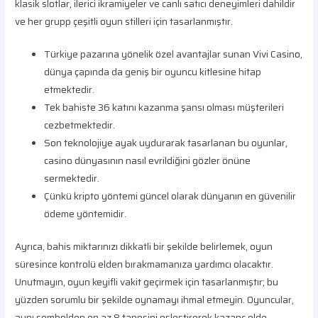
klasik slotlar, ilerici ikramiyeler ve canlı satıcı deneyimleri dahildir
ve her grupp çeşitli oyun stilleri için tasarlanmıştır.
Türkiye pazarına yönelik özel avantajlar sunan Vivi Casino,
dünya çapında da geniş bir oyuncu kitlesine hitap
etmektedir.
Tek bahiste 36 katını kazanma şansı olması müşterileri
cezbetmektedir.
Son teknolojiye ayak uydurarak tasarlanan bu oyunlar,
casino dünyasının nasıl evrildiğini gözler önüne
sermektedir.
Çünkü kripto yöntemi güncel olarak dünyanın en güvenilir
ödeme yöntemidir.
Ayrıca, bahis miktarınızı dikkatli bir şekilde belirlemek, oyun
süresince kontrolü elden bırakmamanıza yardımcı olacaktır.
Unutmayın, oyun keyifli vakit geçirmek için tasarlanmıştır; bu
yüzden sorumlu bir şekilde oynamayı ihmal etmeyin. Oyuncular,
aynı sembolden en az 8 tanesini eşleştirerek kazanç elde