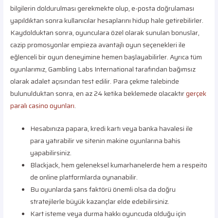
bilgilerin doldurulması gerekmekte olup, e-posta doğrulaması
yapıldıktan sonra kullanıcılar hesaplarını hidup hale getirebilirler.
Kaydolduktan sonra, oyunculara özel olarak sunulan bonuslar,
cazip promosyonlar empieza avantajlı oyun seçenekleri ile
eğlenceli bir oyun deneyimine hemen başlayabilirler. Ayrıca tüm
oyunlarımız, Gambling Labs International tarafından bağımsız
olarak adalet açısından test edilir. Para çekme talebinde
bulunulduktan sonra, en az 24 ketika beklemede olacaktır
gerçek
paralı casino oyunları
.
Hesabınıza papara, kredi kartı veya banka havalesi ile
para yatırabilir ve sitenin makine oyunlarına bahis
yapabilirsiniz.
Blackjack, hem geleneksel kumarhanelerde hem a respeito
de online platformlarda oynanabilir.
Bu oyunlarda şans faktörü önemli olsa da doğru
stratejilerle büyük kazançlar elde edebilirsiniz.
Kart isteme veya durma hakkı oyuncuda olduğu için