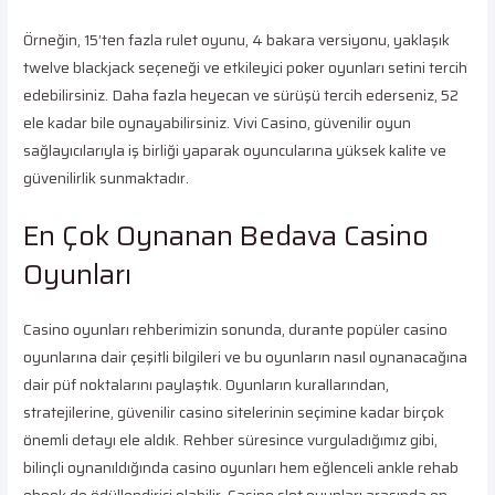
Örneğin, 15’ten fazla rulet oyunu, 4 bakara versiyonu, yaklaşık
twelve blackjack seçeneği ve etkileyici poker oyunları setini tercih
edebilirsiniz. Daha fazla heyecan ve sürüşü tercih ederseniz, 52
ele kadar bile oynayabilirsiniz. Vivi Casino, güvenilir oyun
sağlayıcılarıyla iş birliği yaparak oyuncularına yüksek kalite ve
güvenilirlik sunmaktadır.
En Çok Oynanan Bedava Casino
Oyunları
Casino oyunları rehberimizin sonunda, durante popüler casino
oyunlarına dair çeşitli bilgileri ve bu oyunların nasıl oynanacağına
dair püf noktalarını paylaştık. Oyunların kurallarından,
stratejilerine, güvenilir casino sitelerinin seçimine kadar birçok
önemli detayı ele aldık. Rehber süresince vurguladığımız gibi,
bilinçli oynanıldığında casino oyunları hem eğlenceli ankle rehab