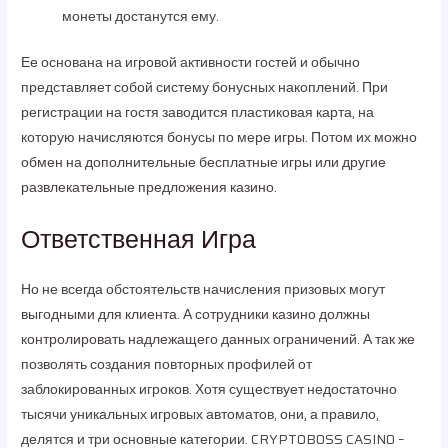
монеты достанутся ему.
Ее основана на игровой активности гостей и обычно
представляет собой систему бонусных накоплений. При
регистрации на гостя заводится пластиковая карта, на
которую начисляются бонусы по мере игры. Потом их можно
обмен на дополнительные бесплатные игры или другие
развлекательные предложения казино.
Ответственная Игра
Но не всегда обстоятельств начисления призовых могут
выгодными для клиента. А сотрудники казино должны
контролировать надлежащего данных ограничений. А так же
позволять создания повторных профилей от
заблокированных игроков. Хотя существует недостаточно
тысячи уникальных игровых автоматов, они, а правило,
делятся и три основные категории. CRYPTOBOSS CASINO –