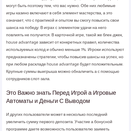
могут быть поэтому тем, что вас нужно. Обе них любимые
игры казино включают в себя элемент мастерства, а это
означает, что с практикой и опытом вы смогу повысить свои
шанса на победу. В играх с элементом удачи на него
повлиять не получится. В карточной игре, такой же блек-джек,
house advantage зависит от конкретных правил, количества
используемых колод и обычно меньше 1%. Игроки используют
предназначены стратегии, чтобы повысив шансы на успех, но
при любом раскладе house advantage будет положительным.
Крупные суммы выигрыша можно обналичить а с помощью
сотрудников слот-зала.
Это Важно знать Перед Игрой а Игровые
Автоматы и Деньги С Выводом
И других пользователи может в несколько последний
увеличить сумму первого депозита. Участие а бонусной
программе даете возможность пользователю заиметь