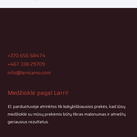
+370 656 68474
+467 338 29709
info@larricamo.com
Medžioklė pagal Larri!
El. parduotuvėje atrinktos tik kokybiškiausios prekės, kad Jūsų
medžioklė su mūsų prekėmis būtų tikras malonumas ir atneštų
geriausius rezultatus.