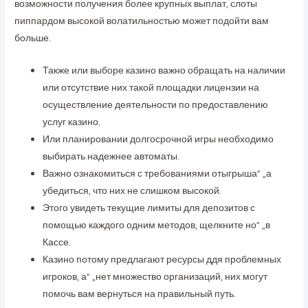
возможности получения более крупных выплат, слоты
пиппардом высокой волатильностью может подойти вам
больше.
Также или выборе казино важно обращать на наличии
или отсутствие них такой площадки лицензии на
осуществление деятельности по предоставлению
услуг казино.
Или планировании долгосрочной игры необходимо
выбирать надежнее автоматы.
Важно ознакомиться с требованиями отыгрыша” „а
убедиться, что них не слишком высокой.
Этого увидеть текущие лимиты для депозитов с
помощью каждого одним методов, щелкните но” „в
Кассе.
Казино потому предлагают ресурсы ддя проблемных
игроков, а” „нет множество организаций, них могут
помочь вам вернуться на правильный путь.