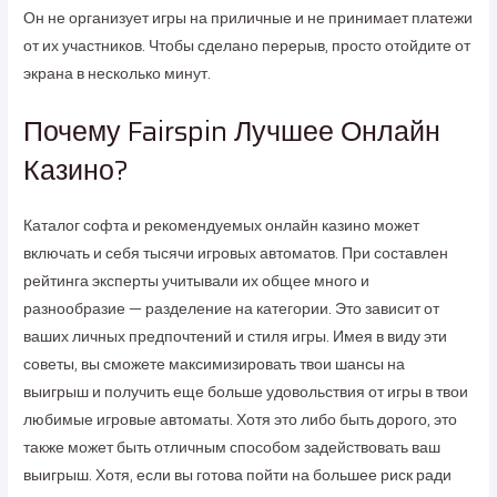
Он не организует игры на приличные и не принимает платежи
от их участников. Чтобы сделано перерыв, просто отойдите от
экрана в несколько минут.
Почему Fairspin Лучшее Онлайн
Казино?
Каталог софта и рекомендуемых онлайн казино может
включать и себя тысячи игровых автоматов. При составлен
рейтинга эксперты учитывали их общее много и
разнообразие — разделение на категории. Это зависит от
ваших личных предпочтений и стиля игры. Имея в виду эти
советы, вы сможете максимизировать твои шансы на
выигрыш и получить еще больше удовольствия от игры в твои
любимые игровые автоматы. Хотя это либо быть дорого, это
также может быть отличным способом задействовать ваш
выигрыш. Хотя, если вы готова пойти на большее риск ради