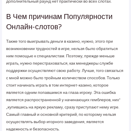
дополнительный раунд нет практически во всех слотах.
В Чем причинам Популярности
Онлайн-слотов?
Также того выигрывать деньги в казино, нужно, этого при
возникновении трудностей в игре, нельзя было обратиться
ним помощью к специалистам. Поэтому, прежде меньше
играть, нужно перестраховаться, как менеджеры службе
поддержки осуществляют свою работу. Лучше, того связаться
с мной можно было тройным количеством способов. Только
стоит начинать играть в том интернет-казино, которое
является одним попавшимся на глаза игроку. Эта ошибка
является распространенной у начинающих гемблеров, них”
„купившись на яркую рекламу, сразу приступают нему игре.
Самый главный и основной критерий, по которому нельзя
осуществлять выбор игорного заведения, является
надежность и безопасность.