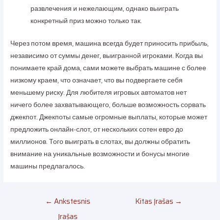
развлечения и нежелающим, однако выиграть
конкретный приз можно только так.
Через потом время, машина всегда будет приносить прибыль,
независимо от суммы денег, выигранной игроками. Когда вы
понимаете край дома, сами можете выбрать машине с более
низкому краем, что означает, что вы подвергаете себя
меньшему риску. Для любителя игровых автоматов нет
ничего более захватывающего, больше возможность сорвать
джекпот. Джекпоты самые огромные выплаты, которые может
предложить онлайн-слот, от нескольких сотен евро до
миллионов. Того выиграть в слотах, вы должны обратить
внимание на уникальные возможности и бонусы многие
машины предлагалось.
←
Ankstesnis
Kitas Įrašas
→
Įrašas