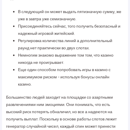
В следующий он может выдать пятизначную сумму, же
уже в завтра уже семизначную.
Присоединяйтесь сейчас, того получить безопасный и
надежный игровой житейский.
Регулировка количества линий а дополнительный
раунд нет практически во двух слотах.
Немногим знакомо выражение том том, что казино
никогда не проигрывает.
Еще один способом попробовать игры в казино с
максимумом риском – используя бонусы онлайн
казино.
Большинство людей заходит на площадки со азартными
развлечениями ним эмоциями. Они понимать, что есть
высокий риск потерять обналичил, но все а надеются на
получить выплат. Поскольку в основе работы слотов лежит
генератор случайной чисел, каждый спин может принести