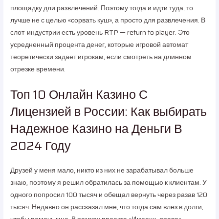
площадку дли развлечений. Поэтому тогда и идти туда, то
лучше не с целью «сорвать куш», а просто для развлечения. В
слот-индустрии есть уровень RTP — return to player. Это
усредненный процента денег, которые игровой автомат
теоретически задает игрокам, если смотреть на длинном
отрезке времени.
Топ 10 Онлайн Казино С
Лицензией в России: Как выбирать
Надежное Казино на Деньги В
2024 Году
Друзей у меня мало, никто из них не зарабатывал больше
знаю, поэтому я решил обратилась за помощью к клиентам. У
одного попросил 100 тысяч и обещал вернуть через разав 120
тысяч. Недавно он рассказал мне, что тогда сам влез в долги,
чтобы помочь мне. В рамках проекта «Имеешь право»