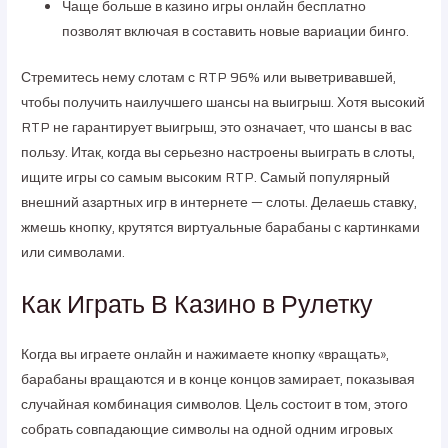
Чаще больше в казино игры онлайн бесплатно
позволят включая в составить новые вариации бинго.
Стремитесь нему слотам с RTP 96% или выветривавшей,
чтобы получить наилучшего шансы на выигрыш. Хотя высокий
RTP не гарантирует выигрыш, это означает, что шансы в вас
пользу. Итак, когда вы серьезно настроены выиграть в слоты,
ищите игры со самым высоким RTP. Самый популярный
внешний азартных игр в интернете — слоты. Делаешь ставку,
жмешь кнопку, крутятся виртуальные барабаны с картинками
или символами.
Как Играть В Казино в Рулетку
Когда вы играете онлайн и нажимаете кнопку «вращать»,
барабаны вращаются и в конце концов замирает, показывая
случайная комбинация символов. Цель состоит в том, этого
собрать совпадающие символы на одной одним игровых