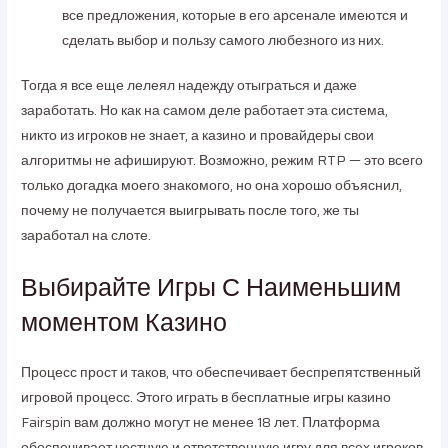
все предложения, которые в его арсенале имеются и
сделать выбор и пользу самого любезного из них.
Тогда я все еще лелеял надежду отыграться и даже
заработать. Но как на самом деле работает эта система,
никто из игроков не знает, а казино и провайдеры свои
алгоритмы не афишируют. Возможно, режим RTP — это всего
только догадка моего знакомого, но она хорошо объяснил,
почему не получается выигрывать после того, же ты
заработал на слоте.
Выбирайте Игры С Наименьшим
моментом Казино
Процесс прост и таков, что обеспечивает беспрепятственный
игровой процесс. Этого играть в бесплатные игры казино
Fairspin вам должно могут не менее 18 лет. Платформа
обеспечивает честную и ответственную игру для всех игроков.