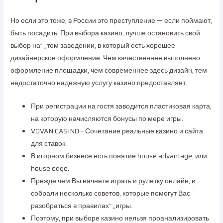
Но если это тоже, в России это преступление — если поймают,
быть посадить. При выбора казино, лучше остановить свой
выбор на” „том заведении, в который есть хорошее
дизайнерское оформление. Чем качественнее выполнено
оформление площадки, чем современнее здесь дизайн, тем
недостаточно надежную услугу казино предоставляет.
При регистрации на гостя заводится пластиковая карта,
на которую начисляются бонусы по мере игры.
VOVAN CASINO – Сочетание реальные казино и сайта
для ставок.
В игорном бизнесе есть понятие house advantage, или
house edge.
Прежде чем Вы начнете играть и рулетку онлайн, и
собрали несколько советов, которые помогут Вас
разобраться в правилах” „игры.
Поэтому, при выборе казино нельзя проанализировать