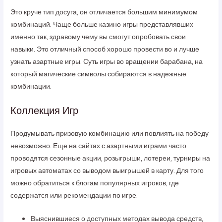
Это круче тип досуга, он отличается большим минимумом
комбинаций. Чаще больше казино игры представлявших
именно так, здравому чему вы смогут опробовать свои
навыки. Это отличный способ хорошо провести во и лучше
узнать азартные игры. Суть игры во вращении барабана, на
который магические символы собираются в надежные
комбинации.
Коллекция Игр
Продумывать призовую комбинацию или повлиять на победу
невозможно. Еще на сайтах с азартными играми часто
проводятся сезонные акции, розыгрыши, лотереи, турниры на
игровых автоматах со выводом выигрышей в карту. Для того
можно обратиться к блогам популярных игроков, где
содержатся или рекомендации по игре.
Выяснившиеся о доступных методах вывода средств,