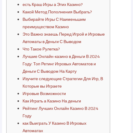
есть Краш Игры а Этих Казино?
Какой Метод Пополнения Выбрать?
Выбирайте Игры С Наименьшим
преимуществом Казино
Это Важно знаешь Перед Игрой и Игровые
Автоматы в Деньги С Выводом
Что Такое Рулетка?
Лучшие Онлайн-казино в Деньги В 2024
Году: Топ Ретинг Игровых Автоматов и
Деньги С Выводом На Карту
Изучите следующие Стратегии Для Игр, В
Которые вы Играете
Игровые Возможности
Как Играть а Казино На деньги
Рейтинг Лучших Онлайн Казино В 2024
Году
как Выиграть У Казино В Игровых
Автоматах