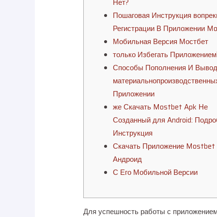
Нет?
Пошаговая Инструкция вопрек
Регистрации В Приложении Mo
Мобильная Версия Мостбет
только Избегать Приложением
Способы Пополнения И Выво
материальнопроизводственны
Приложении
же Скачать Mostbet Apk Не
Созданный для Android: Подр
Инструкция
Скачать Приложение Mostbet
Андроид
С Его Мобильной Версии
Для успешность работы с приложением