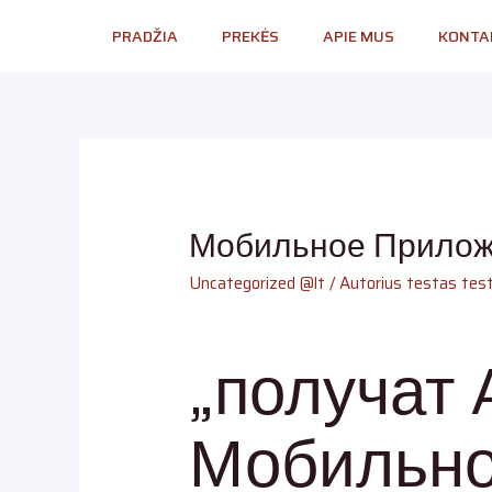
PRADŽIA
PREKĖS
APIE MUS
KONTA
Мобильное Приложе
Uncategorized @lt
/ Autorius
testas tes
„получат 
Мобильно