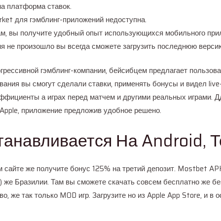
на платформа ставок.
rket для гэмблинг-приложений недоступна.
м, вы получите удобный опыт использующихся мобильного при
я не произошло вы всегда сможете загрузить последнюю версию
грессивной гэмблинг-компании, бейсибцем предлагает пользова
ания вы смогут сделали ставки, применять бонусы и видел live-
эффициенты а играх перед матчем и другими реальных играми. Д
 Apple, приложение предложив удобное решено.
анавливается На Android, Т
 сайте же получите бонус 125% на третий депозит. Mostbet A
Visa) же Бразилии. Там вы сможете скачать совсем бесплатно же 
тво, же так только MOD игр. Загрузите но из Apple App Store, и 