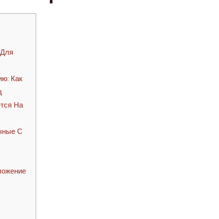
 Для
ю: Как
д
тся На
чные С
ложение
y