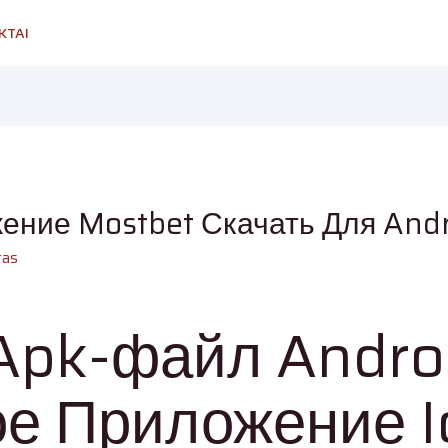
KTAI
ние Mostbet Скачать Для Andro
tas
Apk-файл Andro
е Приложение I