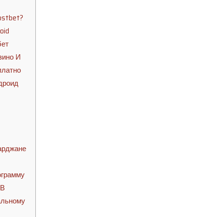
ostbet?
oid
бет
зино И
платно
дроид
арджане
ограмму
 В
альному