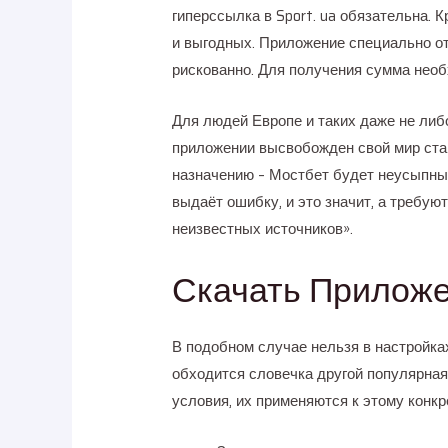
гиперссылка в Sport. ua обязательна. К
и выгодных. Приложение специально от
рискованно. Для получения сумма необ
Для людей Европе и таких даже не либо
приложении высвобожден свой мир ставо
назначению – Мостбет будет неусыпным
выдаёт ошибку, и это значит, а требую
неизвестных источников».
Скачать Приложе
В подобном случае нельзя в настройка
обходится словечка другой популярная
условия, их применяются к этому конк