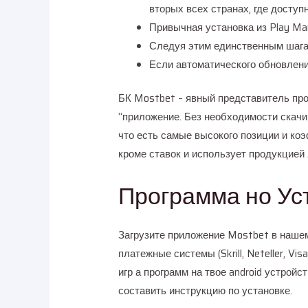
вторых всех странах, где доступ
Привычная установка из Play Ma
Следуя этим единственным шага
Если автоматического обновлени
БК Mostbet – явный представитель про
“приложение. Без необходимости скачив
что есть самые высокого позиции и ко
кроме ставок и использует продукцией
Программа но Уст
Загрузите приложение Mostbet в нашем
платежные системы (Skrill, Neteller, 
игр а программ на твое android устройс
составить инструкцию по установке.