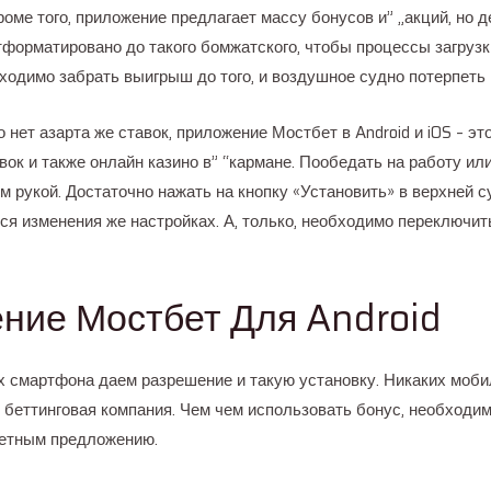
роме того, приложение предлагает массу бонусов и” „акций, но д
форматировано до такого бомжатского, чтобы процессы загрузк
ходимо забрать выигрыш до того, и воздушное судно потерпеть
 нет азарта же ставок, приложение Мостбет в Android и iOS – э
к и также онлайн казино в” “кармане. Пообедать на работу или
 рукой. Достаточно нажать на кнопку «Установить» в верхней с
тся изменения же настройках. А, только, необходимо переключит
ние Мостбет Для Android
х смартфона даем разрешение и такую установку. Никаких мобил
 беттинговая компания. Чем чем использовать бонус, необходим
ретным предложению.