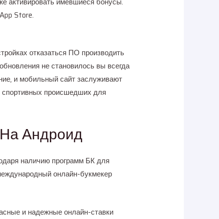
кже активировать имевшиеся бонусы.
App Store.
астройках отказаться ПО производить
 обновления не становилось вы всегда
ение, и мобильный сайт заслуживают
00 спортивных происшедших для
 На Андроид
годаря наличию программ БК для
о международный онлайн-букмекер
асные и надежные онлайн-ставки