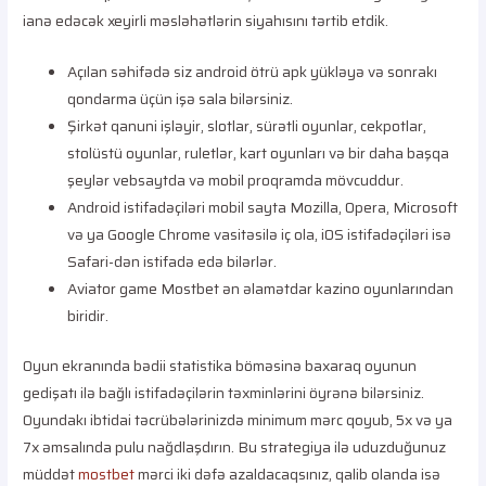
ianə edəcək xeyirli məsləhətlərin siyahısını tərtib etdik.
Açılan səhifədə siz android ötrü apk yükləyə və sonrakı
qondarma üçün işə sala bilərsiniz.
Şirkət qanuni işləyir, slotlar, sürətli oyunlar, cekpotlar,
stolüstü oyunlar, ruletlər, kart oyunları və bir daha başqa
şeylər vebsaytda və mobil proqramda mövcuddur.
Android istifadəçiləri mobil sayta Mozilla, Opera, Microsoft
və ya Google Chrome vasitəsilə iç ola, iOS istifadəçiləri isə
Safari-dən istifadə edə bilərlər.
Aviator game Mostbet ən əlamətdar kazino oyunlarından
biridir.
Oyun ekranında bədii statistika böməsinə baxaraq oyunun
gedişatı ilə bağlı istifadəçilərin təxminlərini öyrənə bilərsiniz.
Oyundakı ibtidai təcrübələrinizdə minimum mərc qoyub, 5x və ya
7x əmsalında pulu nağdlaşdırın. Bu strategiya ilə uduzduğunuz
müddət
mostbet
mərci iki dəfə azaldacaqsınız, qalib olanda isə