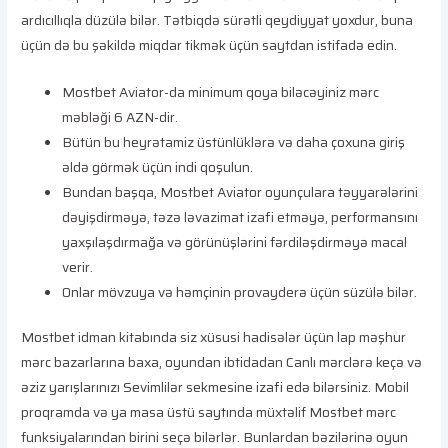
ardıcıllıqla düzülə bilər. Tətbiqdə sürətli qeydiyyat yoxdur, buna
üçün də bu şəkildə miqdar tikmək üçün saytdan istifadə edin.
Mostbet Aviator-da minimum qoya biləcəyiniz mərc
məbləği 6 AZN-dir.
Bütün bu heyrətamiz üstünlüklərə və daha çoxuna giriş
əldə görmək üçün indi qoşulun.
Bundan başqa, Mostbet Aviator oyunçulara təyyarələrini
dəyişdirməyə, təzə ləvazimat izafi etməyə, performansını
yaxşılaşdırmağa və görünüşlərini fərdiləşdirməyə macal
verir.
Onlar mövzuya və həmçinin provayderə üçün süzülə bilər.
Mostbet idman kitabında siz xüsusi hadisələr üçün lap məşhur
mərc bazarlarına baxa, oyundan ibtidadan Canlı mərclərə keçə və
əziz yarışlarınızı Sevimlilər sekmesine izafi edə bilərsiniz. Mobil
proqramda və ya masa üstü saytında müxtəlif Mostbet mərc
funksiyalarından birini seçə bilərlər. Bunlardan bəzilərinə oyun