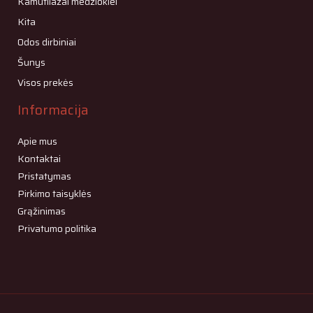
Kamufliažai medžioklei
Kita
Odos dirbiniai
Šunys
Visos prekės
Informacija
Apie mus
Kontaktai
Pristatymas
Pirkimo taisyklės
Grąžinimas
Privatumo politika