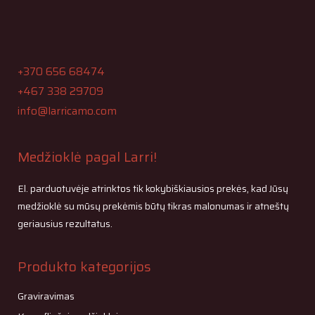
+370 656 68474
+467 338 29709
info@larricamo.com
Medžioklė pagal Larri!
El. parduotuvėje atrinktos tik kokybiškiausios prekės, kad Jūsų
medžioklė su mūsų prekėmis būtų tikras malonumas ir atneštų
geriausius rezultatus.
Produkto kategorijos
Graviravimas