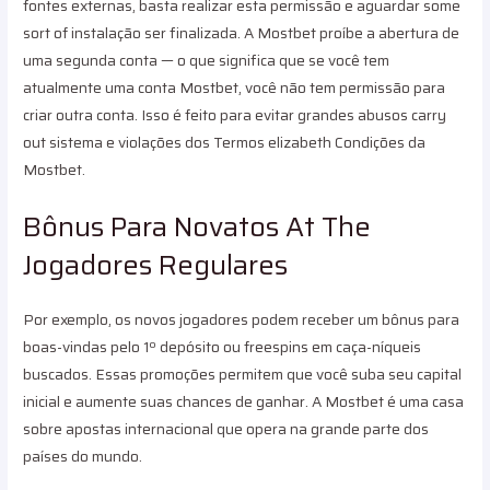
fontes externas, basta realizar esta permissão e aguardar some
sort of instalação ser finalizada. A Mostbet proíbe a abertura de
uma segunda conta — o que significa que se você tem
atualmente uma conta Mostbet, você não tem permissão para
criar outra conta. Isso é feito para evitar grandes abusos carry
out sistema e violações dos Termos elizabeth Condições da
Mostbet.
Bônus Para Novatos At The
Jogadores Regulares
Por exemplo, os novos jogadores podem receber um bônus para
boas-vindas pelo 1º depósito ou freespins em caça-níqueis
buscados. Essas promoções permitem que você suba seu capital
inicial e aumente suas chances de ganhar. A Mostbet é uma casa
sobre apostas internacional que opera na grande parte dos
países do mundo.