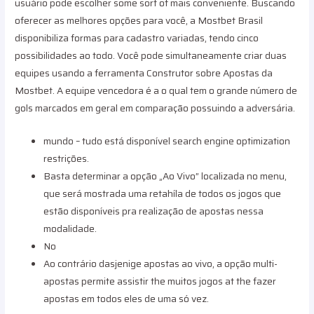
usuário pode escolher some sort of mais conveniente. Buscando
oferecer as melhores opções para você, a Mostbet Brasil
disponibiliza formas para cadastro variadas, tendo cinco
possibilidades ao todo. Você pode simultaneamente criar duas
equipes usando a ferramenta Construtor sobre Apostas da
Mostbet. A equipe vencedora é a o qual tem o grande número de
gols marcados em geral em comparação possuindo a adversária.
mundo – tudo está disponível search engine optimization
restrições.
Basta determinar a opção „Ao Vivo” localizada no menu,
que será mostrada uma retahíla de todos os jogos que
estão disponíveis pra realização de apostas nessa
modalidade.
No
Ao contrário dasjenige apostas ao vivo, a opção multi-
apostas permite assistir the muitos jogos at the fazer
apostas em todos eles de uma só vez.