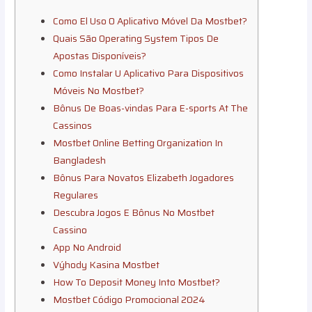
Como El Uso O Aplicativo Móvel Da Mostbet?
Quais São Operating System Tipos De
Apostas Disponíveis?
Como Instalar U Aplicativo Para Dispositivos
Móveis No Mostbet?
Bônus De Boas-vindas Para E-sports At The
Cassinos
Mostbet Online Betting Organization In
Bangladesh
Bônus Para Novatos Elizabeth Jogadores
Regulares
Descubra Jogos E Bônus No Mostbet
Cassino
App No Android
Výhody Kasina Mostbet
How To Deposit Money Into Mostbet?
Mostbet Código Promocional 2024