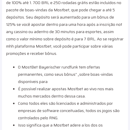
de 100% até 1. 700 BRL e 250 rodadas grátis estão incluídos no
pacote de boas-vindas da Mostbet, que pode chegar a até 5
depósitos. Seu depósito será aumentado para um bônus de
125% se você apostar dentro para uma hora após a inscrição not
any cassino ou adentro de 30 minutos para esportes, assim
como o valor mínimo sobre depósito é para 7 BRL. Ao se registrar
mhh plataforma Mostbet, você pode participar sobre várias
promoções e receber bônus.
O MostBet Bayerischer rundfunk tem ofertas
permanentes, como seus bônus” „sobre boas-vindas
disponíveis para
É possível realizar apostas Mostbet ao vivo nos mais
muchos mercados dentro dessa casa.
Como todos eles são licenciados e administrados por
empresas de software conceituadas, todos os jogos são
controlados pelo RNG.
Isso significa que a Mostbet adere a los dos os