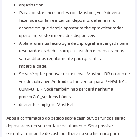
organizacion.
Para apostar em esportes com Mostbet, você deverá
fazer sua conta, realizar um depósito, determinar o
esporte em que deseja apostar at the aproveitar todos
operating-system mercados disponíveis.
A plataforma us tecnologia de criptografia avançada para
resguardar os dados carry out usuário e todos os jogos
são auditados regularmente para garantir a
imparcialidade.
Se você optar por usar o site móvel Mostbet BR no ano de
vez do aplicativo Android ou the versão para PERSONAL
COMPUTER, você também não perderá nenhuma
promoção” „systems bônus.
diferente simply no MostBet.
Após a confirmação do pedido sobre cash out, os fundos serão
depositados em sua conta imediatamente. Será possível
encontrar o importe de cash out there no seu histórico para