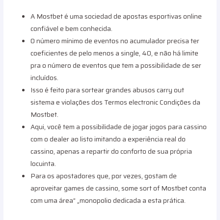
A Mostbet é uma sociedad de apostas esportivas online
confiável e bem conhecida.
O número mínimo de eventos no acumulador precisa ter
coeficientes de pelo menos a single, 40, e não há limite
pra o número de eventos que tem a possibilidade de ser
incluídos.
Isso é feito para sortear grandes abusos carry out
sistema e violações dos Termos electronic Condições da
Mostbet.
Aqui, você tem a possibilidade de jogar jogos para cassino
com o dealer ao listo imitando a experiência real do
cassino, apenas a repartir do conforto de sua própria
locuinta.
Para os apostadores que, por vezes, gostam de
aproveitar games de cassino, some sort of Mostbet conta
com uma área” „monopolio dedicada a esta prática.