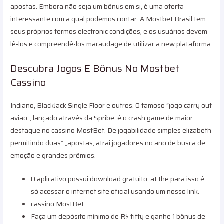
apostas. Embora não seja um bônus em si, é uma oferta
interessante com a qual podemos contar. A Mostbet Brasil tem
seus próprios termos electronic condições, e os usuários devem
lê-los e compreendê-los maraudage de utilizar a new plataforma.
Descubra Jogos E Bônus No Mostbet
Cassino
Indiano, BlackJack Single Floor e outros. O famoso “jogo carry out
avião”, lançado através da Spribe, é o crash game de maior
destaque no cassino MostBet. De jogabilidade simples elizabeth
permitindo duas” „apostas, atrai jogadores no ano de busca de
emoção e grandes prêmios.
O aplicativo possui download gratuito, at the para isso é
só acessar o internet site oficial usando um nosso link.
cassino MostBet.
Faça um depósito mínimo de R$ fifty e ganhe 1 bônus de