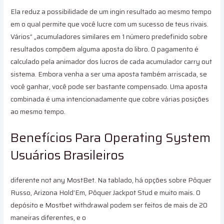
Ela reduz a possibilidade de um ingin resultado ao mesmo tempo
em o qual permite que você lucre com um sucesso de teus rivais.
Vários” „acumuladores similares em 1 número predefinido sobre
resultados compõem alguma aposta do libro. O pagamento é
calculado pela animador dos lucros de cada acumulador carry out
sistema. Embora venha a ser uma aposta também arriscada, se
você ganhar, você pode ser bastante compensado. Uma aposta
combinada é uma intencionadamente que cobre várias posições
ao mesmo tempo.
Benefícios Para Operating System
Usuários Brasileiros
diferente not any MostBet. Na tablado, há opções sobre Pôquer
Russo, Arizona Hold’Em, Pôquer Jackpot Stud e muito mais. O
depósito e Mostbet withdrawal podem ser feitos de mais de 20
maneiras diferentes, e o