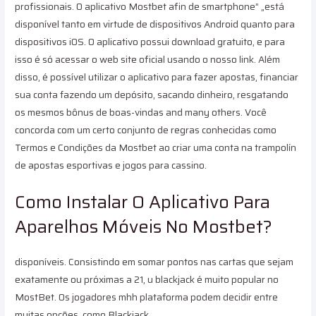
profissionais. O aplicativo Mostbet afin de smartphone” „está
disponível tanto em virtude de dispositivos Android quanto para
dispositivos iOS. O aplicativo possui download gratuito, e para
isso é só acessar o web site oficial usando o nosso link. Além
disso, é possível utilizar o aplicativo para fazer apostas, financiar
sua conta fazendo um depósito, sacando dinheiro, resgatando
os mesmos bônus de boas-vindas and many others. Você
concorda com um certo conjunto de regras conhecidas como
Termos e Condições da Mostbet ao criar uma conta na trampolín
de apostas esportivas e jogos para cassino.
Como Instalar O Aplicativo Para
Aparelhos Móveis No Mostbet?
disponíveis. Consistindo em somar pontos nas cartas que sejam
exatamente ou próximas a 21, u blackjack é muito popular no
MostBet. Os jogadores mhh plataforma podem decidir entre
muitas opções, como Blackjack