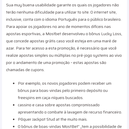
Sua muy buena usabilidade garante os quais os jogadores não
terão nenhuma dificuldade para utilizar to site. O internet site,
inclusive, conta com o idioma Português para o público brasileiro.
Para apoiar os jogadores no ano de momentos difíceis nas
apostas esportivas, a Mostbet desenvolveu o bônus Lucky Loss,
que concede apostas grátis caso você esteja em uma maré de
azar. Para ter acesso a esta promoção, é necessário que você
realize apostas simples ou múltiplas no pré-jogo systems ao vivo
por o andamento de uma promoção – estas apostas são
chamadas de cupons.
Por exemplo, os novos jogadores podem receber um
bônus para boas-vindas pelo primeiro depósito ou
freespins em caça-níqueis buscados.
cassino e casa sobre apostas compromissado
apresentando o combate à lavagem de recurso financeiro.
Pôquer Jackpot Stud at the muito mais.
O bônus de boas-vindas MostBet” „tem a possibilidade de