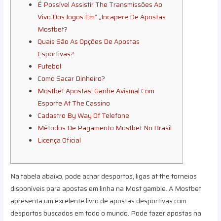
É Possível Assistir The Transmissões Ao
Vivo Dos Jogos Em” „Incapere De Apostas
Mostbet?
Quais São As Opções De Apostas
Esportivas?
Futebol
Como Sacar Dinheiro?
Mostbet Apostas: Ganhe Avismal Com
Esporte At The Cassino
Cadastro By Way Of Telefone
Métodos De Pagamento Mostbet No Brasil
Licença Oficial
Na tabela abaixo, pode achar desportos, ligas at the torneios
disponíveis para apostas em linha na Most gamble. A Mostbet
apresenta um excelente livro de apostas desportivas com
desportos buscados em todo o mundo. Pode fazer apostas na