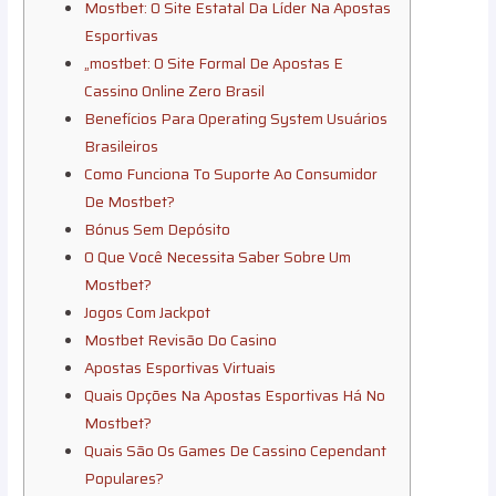
Mostbet: O Site Estatal Da Líder Na Apostas
Esportivas
„mostbet: O Site Formal De Apostas E
Cassino Online Zero Brasil
Benefícios Para Operating System Usuários
Brasileiros
Como Funciona To Suporte Ao Consumidor
De Mostbet?
Bónus Sem Depósito
O Que Você Necessita Saber Sobre Um
Mostbet?
Jogos Com Jackpot
Mostbet Revisão Do Casino
Apostas Esportivas Virtuais
Quais Opções Na Apostas Esportivas Há No
Mostbet?
Quais São Os Games De Cassino Cependant
Populares?