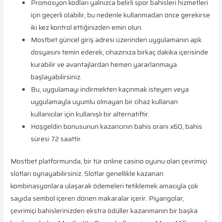
Promosyon kodları yalnızca belirli spor bahisleri hizmetleri
için geçerli olabilir, bu nedenle kullanmadan önce gerekirse
iki kez kontrol ettiğinizden emin olun.
Mostbet güncel giriş adresi üzerinden uygulamanın apk
dosyasını temin ederek, cihazınıza birkaç dakika içerisinde
kurabilir ve avantajlardan hemen yararlanmaya
başlayabilirsiniz.
Bu, uygulamayı indirmekten kaçınmak isteyen veya
uygulamayla uyumlu olmayan bir cihaz kullanan
kullanıcılar için kullanışlı bir alternatiftir.
Hoşgeldin bonusunun kazancının bahis oranı x60, bahis
süresi 72 saattir.
Mostbet platformunda, bir tür online casino oyunu olan çevrimiçi
slotları oynayabilirsiniz. Slotlar genellikle kazanan
kombinasyonlara ulaşarak ödemeleri tetiklemek amacıyla çok
sayıda sembol içeren dönen makaralar içerir. Piyangolar,
çevrimiçi bahislerinizden ekstra ödüller kazanmanın bir başka