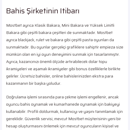
Bahis Şirketinin Itibarı
Mostbet ayrıca Klasik Bakara, Mini Bakara ve Yüksek Limitli
Bakara gibi çeşitli bakara çeşitleri de sunmaktadır. Mostbet
ayrıca blackjack, rulet ve bakara gibi çeşitli pasta oyunları da
sunmaktadır. Bu oyunlar gerçekçi grafiklere sahiptir empieza size
mümkün olan en iyi oyun deneyimini sunmak için tasarlanmıştır.
Ayrıca, kazancınızı önemli ölçüde artırabilecek dolar topu
ikramiyeleri ve aşamalı ikramiyeler gibi bonus özelliklerle birlikte
gelirler. Ücretsiz bahisler, online bahislerinizden ekstra para
kazanmanın bir başka yoludur.
Doğrulama işlemi sırasında para çekme işlemi engellenir, ancak
oyuncu bahis oynamak ve kumarhanede oynamak için bakiyeyi
kullanabilir. Profili doldurmak, kullanıcıyı ve yaşını tanımlamak için
gereklidir. Güvenlik servisi, mevcut Mostbet müşterisinin yeni bir
hesap oluşturmasını önlemek için mevcut oyuncuların kişisel ve