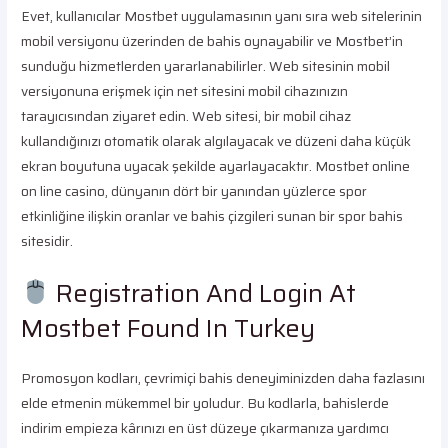
Evet, kullanıcılar Mostbet uygulamasının yanı sıra web sitelerinin
mobil versiyonu üzerinden de bahis oynayabilir ve Mostbet’in
sunduğu hizmetlerden yararlanabilirler. Web sitesinin mobil
versiyonuna erişmek için net sitesini mobil cihazınızın
tarayıcısından ziyaret edin. Web sitesi, bir mobil cihaz
kullandığınızı otomatik olarak algılayacak ve düzeni daha küçük
ekran boyutuna uyacak şekilde ayarlayacaktır. Mostbet online
on line casino, dünyanın dört bir yanından yüzlerce spor
etkinliğine ilişkin oranlar ve bahis çizgileri sunan bir spor bahis
sitesidir.
Registration And Login At
Mostbet Found In Turkey
Promosyon kodları, çevrimiçi bahis deneyiminizden daha fazlasını
elde etmenin mükemmel bir yoludur. Bu kodlarla, bahislerde
indirim empieza kârınızı en üst düzeye çıkarmanıza yardımcı