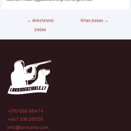
←
Ankstesnis
Kitas Įrašas
→
Įrašas
+370 656 68474
+467 338 29709
info@larricamo.com