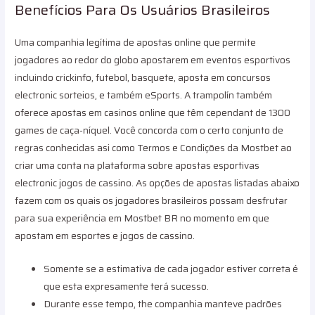
Benefícios Para Os Usuários Brasileiros
Uma companhia legítima de apostas online que permite
jogadores ao redor do globo apostarem em eventos esportivos
incluindo crickinfo, futebol, basquete, aposta em concursos
electronic sorteios, e também eSports. A trampolín também
oferece apostas em casinos online que têm cependant de 1300
games de caça-níquel. Você concorda com o certo conjunto de
regras conhecidas asi como Termos e Condições da Mostbet ao
criar uma conta na plataforma sobre apostas esportivas
electronic jogos de cassino. As opções de apostas listadas abaixo
fazem com os quais os jogadores brasileiros possam desfrutar
para sua experiência em Mostbet BR no momento em que
apostam em esportes e jogos de cassino.
Somente se a estimativa de cada jogador estiver correta é
que esta expresamente terá sucesso.
Durante esse tempo, the companhia manteve padrões