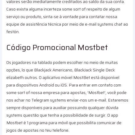
valores serão imediatamente creditados ao saldo da sua conta.
Caso exista alguma incerteza some sort of respeito de algum
serviço ou produto, sinta-se à vontade para contatar nossa
equipe de assistência técnica por meio de e-mail systems chat ao
festón.
Código Promocional Mostbet
Os jogadores na tablado podem escolher no meio de muitas
opções, lo que Blackjack Americano, BlackJack Single Deck
elizabeth outros. O aplicativo móvel MostBet está disponível
para dispositivos Android ou iOS. Para entrar em contato com
some sort of nossa empresa para apostas, ‘Mostbet’, você pode
nos achar no Telegram systems enviar-nos um e-mail. Estaremos
sempre disponíveis para auxiliar possuindo qualquer dúvida
systems questão que tenha a possibilidade de surgir. O app
Mostbet é 1 programa para móvil que possibilita comunicar de
jogos de apostas no teu telefone.