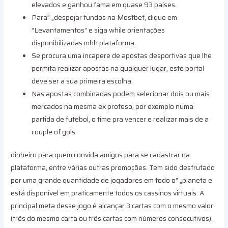
elevados e ganhou fama em quase 93 países.
Para” „despojar fundos na Mostbet, clique em
“Levantamentos” e siga while orientações
disponibilizadas mhh plataforma.
Se procura uma incapere de apostas desportivas que lhe
permita realizar apostas na qualquer lugar, este portal
deve ser a sua primeira escolha.
Nas apostas combinadas podem selecionar dois ou mais
mercados na mesma ex profeso, por exemplo numa
partida de futebol, o time pra vencer e realizar mais de a
couple of gols.
dinheiro para quem convida amigos para se cadastrar na
plataforma, entre várias outras promoções. Tem sido desfrutado
por uma grande quantidade de jogadores em todo o” „planeta e
está disponível em praticamente todos os cassinos virtuais. A
principal meta desse jogo é alcançar 3 cartas com o mesmo valor
(três do mesmo carta ou três cartas com números consecutivos).