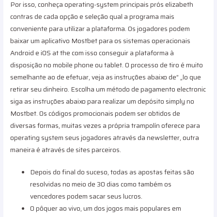
Por isso, conheça operating-system principais prós elizabeth
contras de cada opção e seleção qual a programa mais
conveniente para utilizar a plataforma. Os jogadores podem
baixar um aplicativo Mostbet para os sistemas operacionais
Android e iOS at the com isso conseguir a plataforma à
disposição no mobile phone ou tablet. O processo de tiro é muito
semelhante ao de efetuar, veja as instruções abaixo de” „lo que
retirar seu dinheiro. Escolha um método de pagamento electronic
siga as instruções abaixo para realizar um depósito simply no
Mostbet. Os códigos promocionais podem ser obtidos de
diversas formas, muitas vezes a própria trampolín oferece para
operating system seus jogadores através da newsletter, outra
maneira é através de sites parceiros.
Depois do final do suceso, todas as apostas feitas são
resolvidas no meio de 30 dias como também os
vencedores podem sacar seus lucros.
O pôquer ao vivo, um dos jogos mais populares em