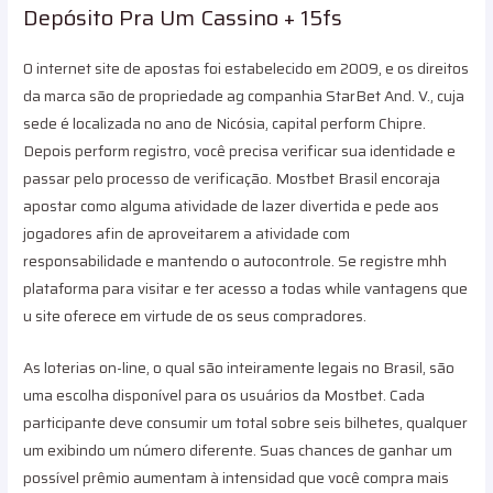
Depósito Pra Um Cassino + 15fs
O internet site de apostas foi estabelecido em 2009, e os direitos
da marca são de propriedade ag companhia StarBet And. V., cuja
sede é localizada no ano de Nicósia, capital perform Chipre.
Depois perform registro, você precisa verificar sua identidade e
passar pelo processo de verificação. Mostbet Brasil encoraja
apostar como alguma atividade de lazer divertida e pede aos
jogadores afin de aproveitarem a atividade com
responsabilidade e mantendo o autocontrole. Se registre mhh
plataforma para visitar e ter acesso a todas while vantagens que
u site oferece em virtude de os seus compradores.
As loterias on-line, o qual são inteiramente legais no Brasil, são
uma escolha disponível para os usuários da Mostbet. Cada
participante deve consumir um total sobre seis bilhetes, qualquer
um exibindo um número diferente. Suas chances de ganhar um
possível prêmio aumentam à intensidad que você compra mais