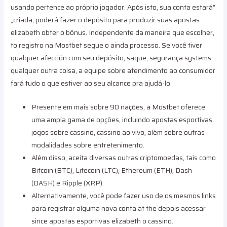
usando pertence ao próprio jogador. Após isto, sua conta estará”
„criada, poderá fazer o depósito para produzir suas apostas
elizabeth obter o bônus. Independente da maneira que escolher,
to registro na Mostbet segue o ainda processo. Se você tiver
qualquer afección com seu depósito, saque, segurança systems
qualquer outra coisa, a equipe sobre atendimento ao consumidor
fará tudo o que estiver ao seu alcance pra ajudá-lo.
Presente em mais sobre 90 nações, a Mostbet oferece
uma ampla gama de opções, incluindo apostas esportivas,
jogos sobre cassino, cassino ao vivo, além sobre outras
modalidades sobre entretenimento.
Além disso, aceita diversas outras criptomoedas, tais como
Bitcoin (BTC), Litecoin (LTC), Ethereum (ETH), Dash
(DASH) e Ripple (XRP).
Alternativamente, você pode fazer uso de os mesmos links
para registrar alguma nova conta at the depois acessar
since apostas esportivas elizabeth o cassino.