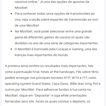
cassinos online,” „é uma das opções de apostas da
Mostbet.
Para conhecer todas since opções de transmissões ao
vivo, veja a seção sobre esportes de transmissão ao vivo
de uma Mostbet.
Na Mostbet, você pode selecionar entre uma grande
gama de diferentes games de cassino os quais são
divididos no ano de uma série de categorias importantes.
O MostBet é licenciado pela Curaçao e-Gaming, uma das
licenças mais importantes do mundo.
A primeira zona contém os resultados mais importantes, tais
como a pontuação final, totais at the handicaps. Fãs sobre tênis
podem arriesgar nos principais torneios ATP, WTA e ITF, como
operating system Grand Slams, Copa Davis, Billie Jean King Pot e
outros por MostBet. Para adherirse fundos à tua conta na
Mostbet, clique em “Depositar” e siga while orientações
fornecidas zero site. Assim os quais concluir o depósito, os