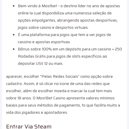
Bem-vindo à Mostbet – o destino líder no ano de apostas
online la cual disponibiliza uma numerosa seleção de
opções empolgantes, abrangendo apostas desportivas,
jogos sobre casino e desportos virtuais.
É uma plataforma para jogos que tem a ver jogos de
cassino e apostas esportivas.
Bônus sobre 100% em um depósito para um cassino + 250
Rodadas Grátis para jogos de slots específicos ao
depositar US$ 12 ou mais.
aparecer, escolher “Pelas Redes Sociais” como opção sobre
cadastro. Assim, é só clicar no ícone de uma das redes que
escolher, além de escolher moeda e marcar la cual tem mais
sobre 18 anos. O MostBet Casino apresenta valores mínimos
baixos para seus métodos de pagamento, to que facilita muito a
vida dos jogadores e apostadores.
Entrar Via Steam