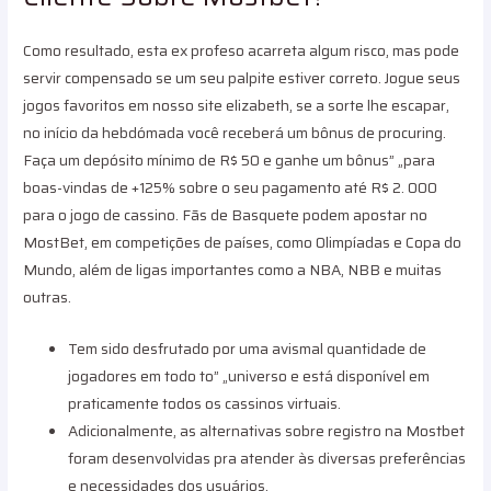
Como resultado, esta ex profeso acarreta algum risco, mas pode
servir compensado se um seu palpite estiver correto. Jogue seus
jogos favoritos em nosso site elizabeth, se a sorte lhe escapar,
no início da hebdómada você receberá um bônus de procuring.
Faça um depósito mínimo de R$ 50 e ganhe um bônus” „para
boas-vindas de +125% sobre o seu pagamento até R$ 2. 000
para o jogo de cassino. Fãs de Basquete podem apostar no
MostBet, em competições de países, como Olimpíadas e Copa do
Mundo, além de ligas importantes como a NBA, NBB e muitas
outras.
Tem sido desfrutado por uma avismal quantidade de
jogadores em todo to” „universo e está disponível em
praticamente todos os cassinos virtuais.
Adicionalmente, as alternativas sobre registro na Mostbet
foram desenvolvidas pra atender às diversas preferências
e necessidades dos usuários.