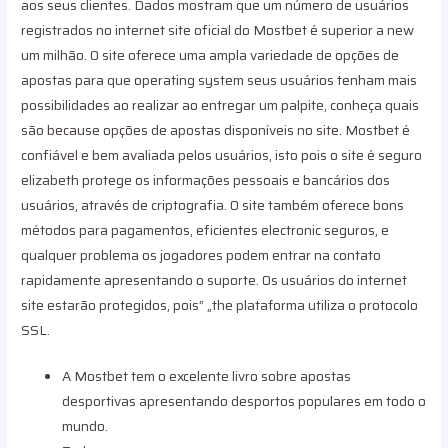
aos seus clientes. Dados mostram que um número de usuários
registrados no internet site oficial do Mostbet é superior a new
um milhão. O site oferece uma ampla variedade de opções de
apostas para que operating system seus usuários tenham mais
possibilidades ao realizar ao entregar um palpite, conheça quais
são because opções de apostas disponíveis no site. Mostbet é
confiável e bem avaliada pelos usuários, isto pois o site é seguro
elizabeth protege os informações pessoais e bancários dos
usuários, através de criptografia. O site também oferece bons
métodos para pagamentos, eficientes electronic seguros, e
qualquer problema os jogadores podem entrar na contato
rapidamente apresentando o suporte. Os usuários do internet
site estarão protegidos, pois” „the plataforma utiliza o protocolo
SSL.
A Mostbet tem o excelente livro sobre apostas
desportivas apresentando desportos populares em todo o
mundo.