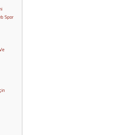
mi
eb Spor
 Ve
çin