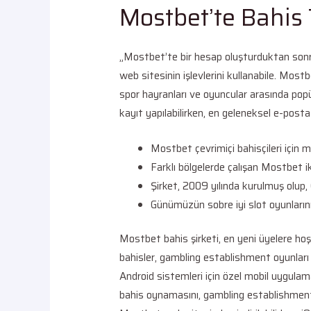
Mostbet’te Bahis 
„Mostbet’te bir hesap oluşturduktan sonr
web sitesinin işlevlerini kullanabile. Mos
spor hayranları ve oyuncular arasında popü
kayıt yapılabilirken, en geleneksel e-posta
Mostbet çevrimiçi bahisçileri için 
Farklı bölgelerde çalışan Mostbet ik
Şirket, 2009 yılında kurulmuş olup, 
Günümüzün sobre iyi slot oyunlarını 
Mostbet bahis şirketi, en yeni üyelere hoş
bahisler, gambling establishment oyunları
Android sistemleri için özel mobil uygula
bahis oynamasını, gambling establishmen