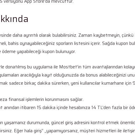
iOS versiyonu App Store’da mevcuttur.
akkında
esinde daha ayrıntılı olarak bulabilirsiniz. Zaman kaybetmeyin, çünkü 
eli, bahis oynayabileceğiniz sporların listesini içerir. Sağda kupon b
 ve ödeme yapabileceği kupon bulunuyor.
erle donatılmış bu uygulama ile Mostbet’in tüm avantajlarından kolayca
ulamaları aracılığıyla kayıt olduğunuzda da bonus alabileceğinizi un
lmak sadece birkaç dakika sürerken, yeni kullanıcılar kumarhane içi
eza finansal işlemlerin korunmasını sağlar.
yıt anından itibaren 15 dakika içinde hesabınıza 14 TL’den fazla bir ö
n yaşamanız durumunda, güncel giriş adresini kontrol etmek önemlidir.
niz. Eğer hala giriş” „yapamıyorsanız, müşteri hizmetleri ile iletişim