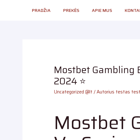
PRADŽIA
PREKĖS
APIE MUS
KONTA
Mostbet Gambling E
2024 ⭐️
Uncategorized @lt
/ Autorius
testas tes
Mostbet G