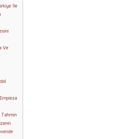
rkiye Ile
m
sini
a Ve
bil
 Empieza
ı Tahmin
zanın
üvende