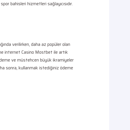
por bahisleri hizmetleri sağlayıcısıdır.
ğında verilirken, daha az popüler olan
e internet Casino Mostbet ile artık
eri ödeme ve müstehcen büyük ikramiyeler
aha sonra, kullanmak istediğiniz ödeme