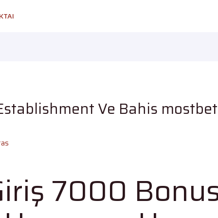
KTAI
stablishment Ve Bahis ️mostbet 
tas
iriş 7000 Bonus