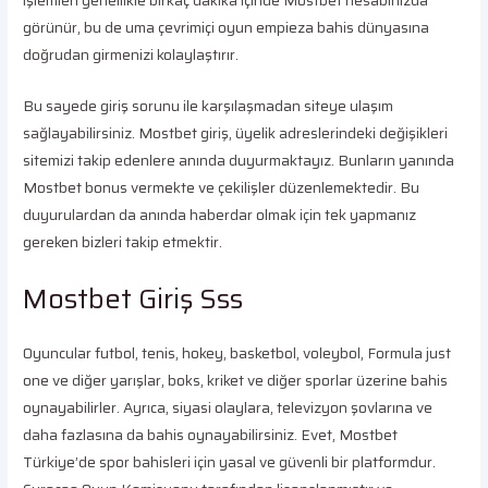
görünür, bu de uma çevrimiçi oyun empieza bahis dünyasına
doğrudan girmenizi kolaylaştırır.
Bu sayede giriş sorunu ile karşılaşmadan siteye ulaşım
sağlayabilirsiniz. Mostbet giriş, üyelik adreslerindeki değişikleri
sitemizi takip edenlere anında duyurmaktayız. Bunların yanında
Mostbet bonus vermekte ve çekilişler düzenlemektedir. Bu
duyurulardan da anında haberdar olmak için tek yapmanız
gereken bizleri takip etmektir.
Mostbet Giriş Sss
Oyuncular futbol, tenis, hokey, basketbol, voleybol, Formula just
one ve diğer yarışlar, boks, kriket ve diğer sporlar üzerine bahis
oynayabilirler. Ayrıca, siyasi olaylara, televizyon şovlarına ve
daha fazlasına da bahis oynayabilirsiniz. Evet, Mostbet
Türkiye’de spor bahisleri için yasal ve güvenli bir platformdur.