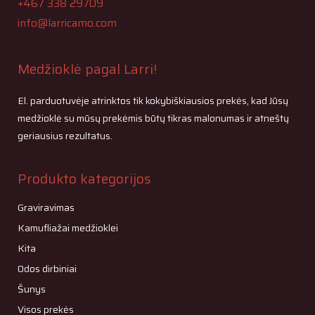
+467 338 29709
info@larricamo.com
Medžioklė pagal Larri!
El. parduotuvėje atrinktos tik kokybiškiausios prekės, kad Jūsų
medžioklė su mūsų prekėmis būtų tikras malonumas ir atneštų
geriausius rezultatus.
Produkto kategorijos
Graviravimas
Kamufliažai medžioklei
Kita
Odos dirbiniai
Šunys
Visos prekės