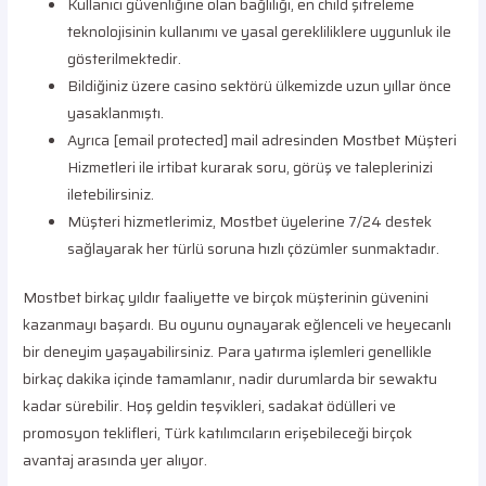
Kullanıcı güvenliğine olan bağlılığı, en child şifreleme
teknolojisinin kullanımı ve yasal gerekliliklere uygunluk ile
gösterilmektedir.
Bildiğiniz üzere casino sektörü ülkemizde uzun yıllar önce
yasaklanmıştı.
Ayrıca [email protected] mail adresinden Mostbet Müşteri
Hizmetleri ile irtibat kurarak soru, görüş ve taleplerinizi
iletebilirsiniz.
Müşteri hizmetlerimiz, Mostbet üyelerine 7/24 destek
sağlayarak her türlü soruna hızlı çözümler sunmaktadır.
Mostbet birkaç yıldır faaliyette ve birçok müşterinin güvenini
kazanmayı başardı. Bu oyunu oynayarak eğlenceli ve heyecanlı
bir deneyim yaşayabilirsiniz. Para yatırma işlemleri genellikle
birkaç dakika içinde tamamlanır, nadir durumlarda bir sewaktu
kadar sürebilir. Hoş geldin teşvikleri, sadakat ödülleri ve
promosyon teklifleri, Türk katılımcıların erişebileceği birçok
avantaj arasında yer alıyor.