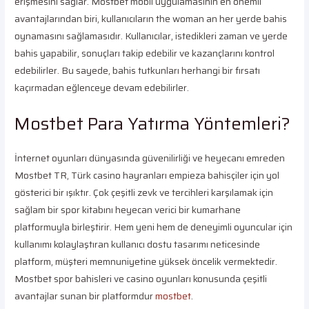
erişmesini sağlar. Mostbet mobil uygulamasının en önemli
avantajlarından biri, kullanıcıların the woman an her yerde bahis
oynamasını sağlamasıdır. Kullanıcılar, istedikleri zaman ve yerde
bahis yapabilir, sonuçları takip edebilir ve kazançlarını kontrol
edebilirler. Bu sayede, bahis tutkunları herhangi bir fırsatı
kaçırmadan eğlenceye devam edebilirler.
Mostbet Para Yatırma Yöntemleri?
İnternet oyunları dünyasında güvenilirliği ve heyecanı emreden
Mostbet TR, Türk casino hayranları empieza bahisçiler için yol
gösterici bir ışıktır. Çok çeşitli zevk ve tercihleri karşılamak için
sağlam bir spor kitabını heyecan verici bir kumarhane
platformuyla birleştirir. Hem yeni hem de deneyimli oyuncular için
kullanımı kolaylaştıran kullanıcı dostu tasarımı neticesinde
platform, müşteri memnuniyetine yüksek öncelik vermektedir.
Mostbet spor bahisleri ve casino oyunları konusunda çeşitli
avantajlar sunan bir platformdur
mostbet
.