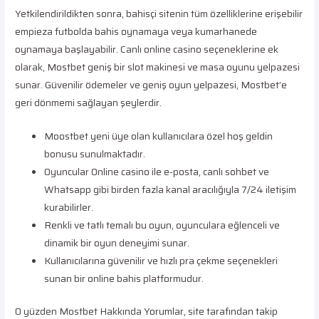
Yetkilendirildikten sonra, bahisçi sitenin tüm özelliklerine erişebilir
empieza futbolda bahis oynamaya veya kumarhanede
oynamaya başlayabilir. Canlı online casino seçeneklerine ek
olarak, Mostbet geniş bir slot makinesi ve masa oyunu yelpazesi
sunar. Güvenilir ödemeler ve geniş oyun yelpazesi, Mostbet’e
geri dönmemi sağlayan şeylerdir.
Moostbet yeni üye olan kullanıcılara özel hoş geldin
bonusu sunulmaktadır.
Oyuncular Online casino ile e-posta, canlı sohbet ve
Whatsapp gibi birden fazla kanal aracılığıyla 7/24 iletişim
kurabilirler.
Renkli ve tatlı temalı bu oyun, oyunculara eğlenceli ve
dinamik bir oyun deneyimi sunar.
Kullanıcılarına güvenilir ve hızlı pra çekme seçenekleri
sunan bir online bahis platformudur.
O yüzden Mostbet Hakkında Yorumlar, site tarafından takip