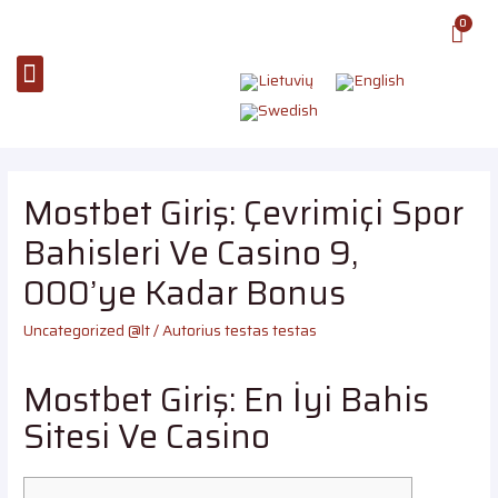
Mostbet Giriş: Çevrimiçi Spor
Bahisleri Ve Casino 9,
000’ye Kadar Bonus
Uncategorized @lt
/ Autorius
testas testas
Mostbet Giriş: En İyi Bahis
Sitesi Ve Casino