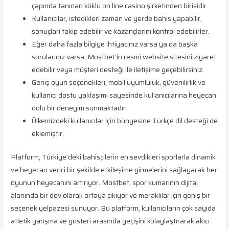
çapında tanınan köklü on line casino şirketinden birisidir.
Kullanıcılar, istedikleri zaman ve yerde bahis yapabilir,
sonuçları takip edebilir ve kazançlarını kontrol edebilirler.
Eğer daha fazla bilgiye ihtiyacınız varsa ya da başka
sorularınız varsa, Mostbet’in resmi website sitesini ziyaret
edebilir veya müşteri desteği ile iletişime geçebilirsiniz.
Geniş oyun seçenekleri, mobil uyumluluk, güvenilirlik ve
kullanıcı dostu yaklaşımı sayesinde kullanıcılarına heyecan
dolu bir deneyim sunmaktadır.
Ülkemizdeki kullanıcılar için bünyesine Türkçe dil desteği de
eklemiştir.
Platform, Türkiye’deki bahisçilerin en sevdikleri sporlarla dinamik
ve heyecan verici bir şekilde etkileşime girmelerini sağlayarak her
oyunun heyecanını artırıyor. Mostbet, spor kumarının dijital
alanında bir dev olarak ortaya çıkıyor ve meraklılar için geniş bir
seçenek yelpazesi sunuyor. Bu platform, kullanıcıların çok sayıda
atletik yarışma ve gösteri arasında geçişini kolaylaştırarak akıcı