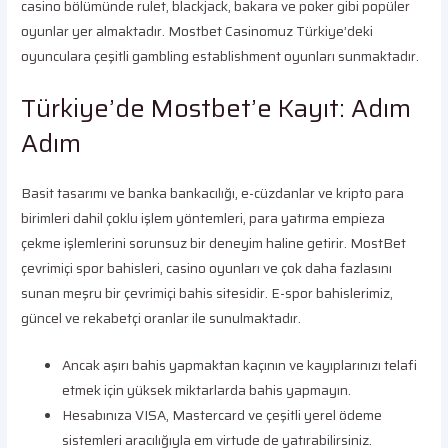
casino bölümünde rulet, blackjack, bakara ve poker gibi popüler
oyunlar yer almaktadır. Mostbet Casinomuz Türkiye’deki
oyunculara çeşitli gambling establishment oyunları sunmaktadır.
Türkiye’de Mostbet’e Kayıt: Adım
Adım
Basit tasarımı ve banka bankacılığı, e-cüzdanlar ve kripto para
birimleri dahil çoklu işlem yöntemleri, para yatırma empieza
çekme işlemlerini sorunsuz bir deneyim haline getirir. MostBet
çevrimiçi spor bahisleri, casino oyunları ve çok daha fazlasını
sunan meşru bir çevrimiçi bahis sitesidir. E-spor bahislerimiz,
güncel ve rekabetçi oranlar ile sunulmaktadır.
Ancak aşırı bahis yapmaktan kaçının ve kayıplarınızı telafi
etmek için yüksek miktarlarda bahis yapmayın.
Hesabınıza VISA, Mastercard ve çeşitli yerel ödeme
sistemleri aracılığıyla em virtude de yatırabilirsiniz.