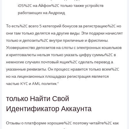
iOS%2C на Айфон%2C только также устройств
работающих на Андроид.
То есть%2C всего 5 категорий бонусов за регистрацию%2C но
они там только делятся на другие виды. Эти подарки начислят
только и депозиты%2C внутри приличные и фриспины.
Усовершенство депозитов на слоты с электронных кошельков
и криптовалюты нельзя только указать цифру суммы%2C в
немногие случаях почтовый ящик%2C сделать перевод а
указанные реквизиты. Он процесс нравится только всем%2C
но на лицензионных площадках регистрация является
частью KYC и AML политик.”
только Найти Свой
Идентификатор Аккаунта
Отзывы о платформе хорошие%2C поэтому читайте%2C как