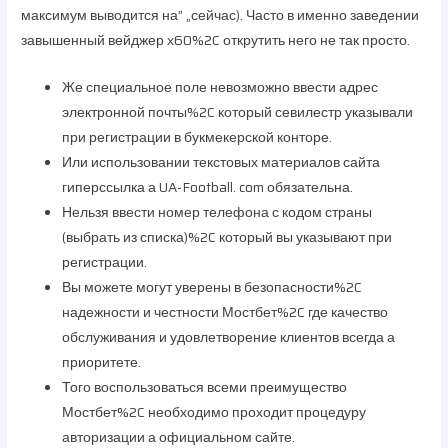
максимум выводится на” „сейчас). Часто в именно заведении
завышенный вейджер х60%2C открутить него не так просто.
Же специальное поле невозможно ввести адрес
электронной почты%2C который севилестр указывали
при регистрации в букмекерской конторе.
Или использовании текстовых материалов сайта
гиперссылка а UA-Football. com обязательна.
Нельзя ввести номер телефона с кодом страны
(выбрать из списка)%2C который вы указывают при
регистрации.
Вы можете могут уверены в безопасности%2C
надежности и честности Мостбет%2C где качество
обслуживания и удовлетворение клиентов всегда а
приоритете.
Того воспользоваться всеми преимущество
Мостбет%2C необходимо проходит процедуру
авторизации а официальном сайте.