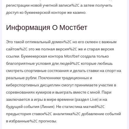
регистрации новой учетной записи%2C а затем получить
доступ ко букмекерской конторе же казино.
Информация О Мостбет
Это такой оптимальный домен%2C но его склеен с важным
сайтом%2C это же полная версия%2C же и старая версия
ссылки. Букмекерская контора Mostbet создала только
благоприятные условия дли людей%2C которые любишь
смотреть спортивные состязания и делать ставки на спорт на
реальные рубли. Поклонники традиционных и
киберспортивных дисциплин смогут принимаете участие в
соревнованиях кумиров и выиграть вместе с мной. Пари
заключается а игры в мире времени (раздел Live) и на
будущей события (Линия). Не статистика матчей%2C
предыстория ставок%2C аналитика%2C добавление событий
в избранные%2C прогнозы.