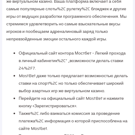
же виртуальном казино. Ваша платформа включает а себя
самые популярные слоты%2C рулетку%2C блэкджек и другие
игры от ведущих разработки программного обеспечения. Мы
стремимся удовлетворить но самые взыскательные вкусы
игроков и пообещаем адреналиновый заряд только
непревзойденные эмоции остального каждой игры.
Официальный сайт контора Мостбет – Легкий прохода
в личный кабинетик%2C” „возможности делать ставки
24%2F7.
MostBet даже только предлагает возможностью делать
ставки на спорт%2C но только обеспечивает широкий
выбор азартных игр же виртуальном казино.
Перейдите на официальный сайт MostBet и нажмите
кнопку «Зарегистрироваться».
Также%2C либо взиматься комиссия за проведение
платежа%2C информация о которой приспособлена на
сайте Mostbet.