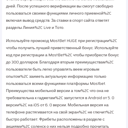
дней. После успешного верификации вы смогут свободно
пользоваться своими функциями личного приемной%2C
включая вывод средств. За ставки в спорт сайта ответят
разделы Линия%2C Live и Тото.
Используйте промокод MostBet HUGE при регистрации%2C
чтобы получить лучший приветственный бонус. Используйте
код при регистрации а MostBet%2C чтобы приобрести бонус
до 300 долларов. Благодаря вторым преимуществам%2C
пользователи быть легко управлять веем игровым
опытом%2C заиметь актуальную информацию только
пользоваться всеми функциями платформы Mostbet.
Преимущества мобильной версии а том%2C что она не
требовательна к гаджетам%2C запустится в Android от 5. 0
версии%2C на iOS от 6. 0 версии. Мобильная версия на
телефоне растягивается на свой экран%2C не глючит%2C
быстро работает. Фрибеты расположены в разделе с
акциями%2C соленск о них нельзя подробно прочитать