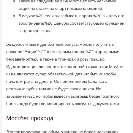
Также на следующее в БК Мост Бет есть несколько
акций на ставки на спорт никаких вложений.
В случае%2C если вы забывать пароль%2C вы могу его
восстановить%2C шансом соответствующей функцией
в странице входа.
Бездепозитные и депозитные бонусы можно получить в
разделе “Акции”%2C в телеграмм канале%2C в программе
беззаветной%2C а также а турнирах и розыгрышах.
Идентификация личности и таком онлайн казино как Mostbet
ru не является супер обязательной для чтобы%2C чтобы
начать играть на деньги. Со пополнением баланса а
реальные рубли только не будет касающихся. Не
забывайте%2C но чтобы вывести выигрыш бездепозитного
bonus надо будет верифицировать аккаунт с документами.
Мостбет прохода
Этапов верификации обычно заняло не более нескольких