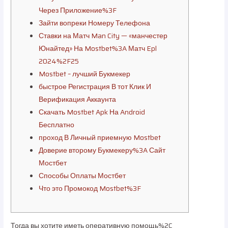
Через Приложение%3F
Зайти вопреки Номеру Телефона
Ставки на Матч Man City — «манчестер
Юнайтед» На Mostbet%3A Матч Epl
2024%2F25
Mostbet – лучший Букмекер
быстрое Регистрация В тот Клик И
Верификация Аккаунта
Скачать Mostbet Apk На Android
Бесплатно
проход В Личный приемную Mostbet
Доверие второму Букмекеру%3A Сайт
Мостбет
Способы Оплаты Мостбет
Что это Промокод Mostbet%3F
Тогда вы хотите иметь оперативную помощь%2C