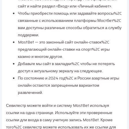
сайт и найти раздел «Вход» или «Личный кабинет».
Чтобы приобрести помощь или задавайте вопросы%2C
связанные с использованием платформы Мостбет%2C
вам доступны различные способы обратиться а службу
поддержки.
MostBet — это законный сайт онлайн-ставок%2C
предлагающий онлайн-ставки на спорт%2C игры
казино и многом другое.
Добавьте мы сайт в закладки%2C чтобы не потерять
доступ к актуальному зеркалу на следующее.
По состоянию и 2024 год%2C и России азартные игры
онлайн остаются запрещенным вариантом
развлечений.
Севилестр можете войти и систему MostBet используя
ссылки на одна странице. Используйте эти проверенные
ссылки дли входа в саму учетную запись MostBet. Кроме
того%2C севилестр можете использовать их же ссылки для