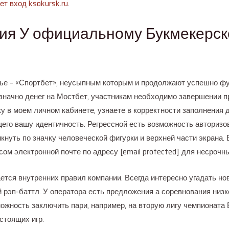
ет вход ksokursk.ru
.
ия У официальному Букмекерск
чье – «Спортбет», неусыпным которым и продолжают успешно фу
означно денег на Мостбет, участникам необходимо завершении п
 в моем личном кабинете, узнаете в корректности заполнения д
го вашу идентичность. Регрессной есть возможность авторизо
кнуть по значку человеческой фигурки и верхней части экрана.
ом электронной почте по адресу [email protected] для несрочны
ется внутренних правил компании. Всегда интересно угадать но
й рэп-баттл. У оператора есть предложения а соревнования низ
можность заключить пари, например, на вторую лигу чемпионата
стоящих игр.