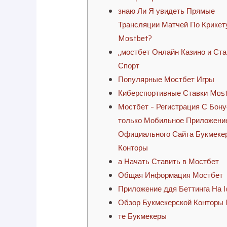
знаю Ли Я увидеть Прямые
Трансляции Матчей По Крикет
Mostbet?
„мостбет Онлайн Казино и Ста
Спорт
Популярные Мостбет Игры
Киберспортивные Ставки Mos
Мостбет – Регистрация С Бон
только Мобильное Приложени
Официального Сайта Букмеке
Конторы
а Начать Ставить в Мостбет
Общая Информация Мостбет
Приложение ддя Беттинга На I
Обзор Букмекерской Конторы
те Букмекеры