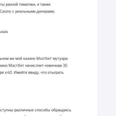
ты разной тематики, и также
e Casino с реальными дилерами.
рыша.
льном же моб казино Mostbet мутуара
азино Мостбет начисляет новичкам 30
е х40. Имейте ввиду, что отыграть
доступны различные способы обращаясь