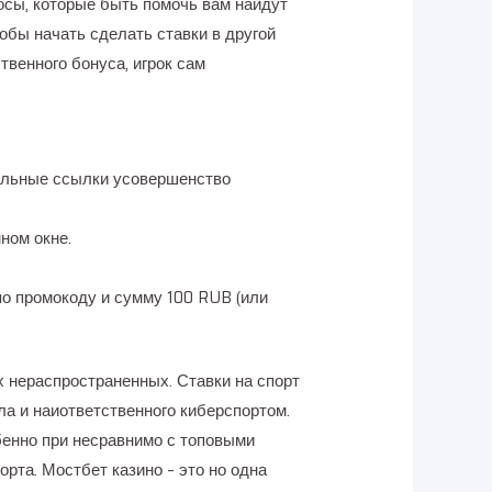
осы, которые быть помочь вам найдут
бы начать сделать ставки в другой
твенного бонуса, игрок сам
уальные ссылки усовершенство
ном окне.
по промокоду и сумму 100 RUB (или
х нераспространенных. Ставки на спорт
а и наиответственного киберспортом.
бенно при несравнимо с топовыми
рта. Мостбет казино – это но одна