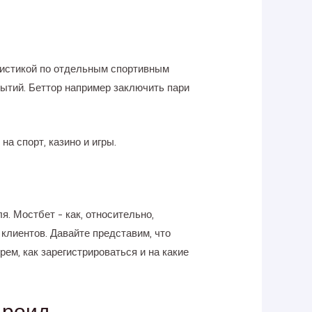
атистикой по отдельным спортивным
бытий. Беттор например заключить пари
а спорт, казино и игры.
. Мостбет – как, относительно,
 клиентов. Давайте представим, что
ем, как зарегистрироваться и на какие
дроид