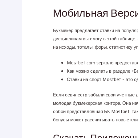
Мобильная Верс
Букмекер предлагает ставки на популя
дисциплинам вы смогу в этой таблице. 
на исходы, тоталы, форы, статистику у
Mostbet com зеркало предоставля
Как можно сделать в разделе «Б
Ставки на спорт Mostbet – это 
Если севилестр забыли свои учетные д
молодая букмекерская контора. Она нач
собой представлявшая БК Mostbet, таки
бонусы может рассчитывать новые кли
Скачать Приложени