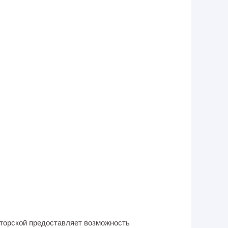
заторской предоставляет возможность