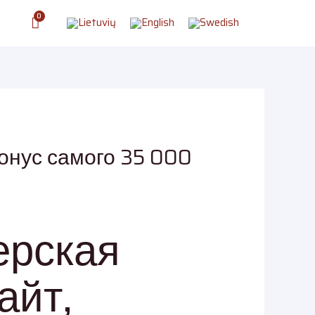
Бонус самого 35 000
ерская
айт,