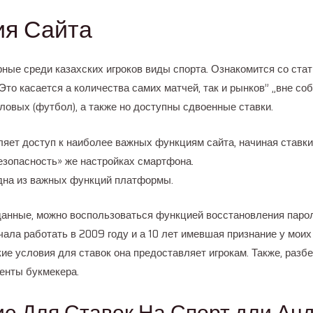
ия Сайта
рные среди казахских игроков виды спорта. Ознакомится со ст
Это касается а количества самих матчей, так и рынков” „вне со
гловых (футбол), а также но доступны сдвоенные ставки.
ет доступ к наиболее важных функциям сайта, начиная ставки н
езопасность» же настройках смартфона.
одна из важных функций платформы.
анные, можно воспользоваться функцией восстановления пароля
ала работать в 2009 году и а 10 лет имевшая признание у моих
е условия для ставок она предоставляет игрокам. Также, разбер
енты букмекера.
е Для Ставок На Спорт дли Ан