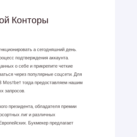
ой Конторы
нкционировать а сегодняшний день.
роцесс подтверждения аккаунта.
анных о себе и прикрепите четкие
ваться через популярные соцсети. Для
 В Mostbet тогда предоставляем нашим
х запросов.
вого президента, обладателя премии
косортных лиг и различных
 Европейских. Букмекер предлагает