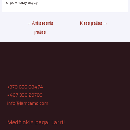
огромному вкусу.
←
Ankstesnis
Kitas Įrašas
→
Įrašas
+370 656 68474
+467 338 29709
info@larricamo.com
Medžioklė pagal Larri!