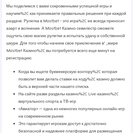
Мы поделимся с вами сокровенными успешной игры и
научим%2C как принимаете правильные решения при каждой
раздаче. Рулетка в Mostbet – это игра%2C ее всегда приносит
азарт и волнение. А Mostbet Казино севилестр сможете
ощутить свою магию рулетки а испытать удачу и собственной
шкуре. Для того чтобы начнем свое приключение в” „мире
Mostbet Казино%2C вы потребуется всего еще минут на
регистрацию.
Когда вы ищете букмекерскую контору%2C которая
позволит вам делать ставки на ходу%2C казино должно
быть а верхней части нашего списка.
На сайте разве разделы казино%2C Live-казино%2C
виртуального спорта а ТВ-игр.
«Авиатор» — одна из немногих популярных онлайн-игр
на современном рынке.
Это гарантирует игрокам доступ к достаточно
безопасной и надежнее платформе для размещения