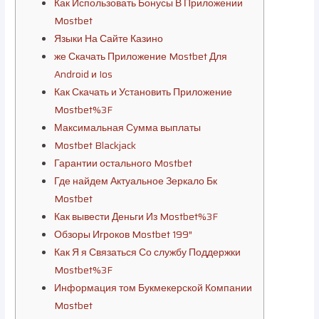
Как Использовать Бонусы В Приложении
Mostbet
Языки На Сайте Казино
же Скачать Приложение Mostbet Для
Android и Ios
Как Скачать и Установить Приложение
Mostbet%3F
Максимальная Сумма выплаты
Mostbet Blackjack
Гарантии остального Mostbet
Где найдем Актуальное Зеркало Бк
Mostbet
Как вывести Деньги Из Mostbet%3F
Обзоры Игроков Mostbet 199″
Как Я я Связаться Со службу Поддержки
Mostbet%3F
Информация том Букмекерской Компании
Mostbet