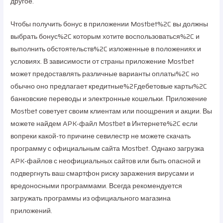
другое.
Чтобы получить бонус в приложении Mostbet%2C вы должны
выбрать бонус%2C которым хотите воспользоваться%2C и
выполнить обстоятельств%2C изложенные в положениях и
условиях. В зависимости от страны приложение Mostbet
может предоставлять различные варианты оплаты%2C но
обычно оно предлагает кредитные%2Fдебетовые карты%2C
банковские переводы и электронные кошельки. Приложение
Mostbet советует своим клиентам или поощрения и акции. Вы
можете найдем APK-файл Mostbet в Интернете%2C если
вопреки какой-то причине севилестр не можете скачать
программу с официальным сайта Mostbet. Однако загрузка
APK-файлов с неофициальных сайтов или быть опасной и
подвергнуть ваш смартфон риску заражения вирусами и
вредоносными программами. Всегда рекомендуется
загружать программы из официального магазина
приложений.