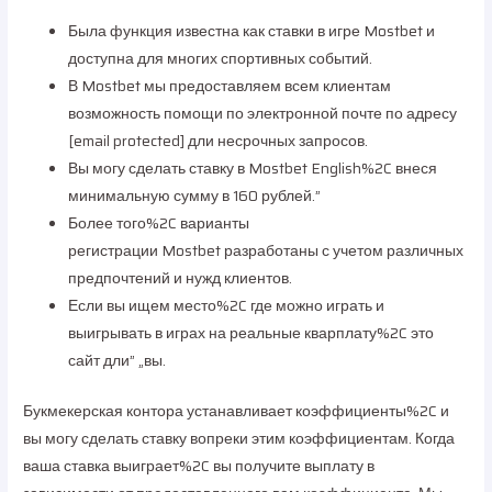
Была функция известна как ставки в игре Mostbet и
доступна для многих спортивных событий.
В Mostbet мы предоставляем всем клиентам
возможность помощи по электронной почте по адресу
[email protected] дли несрочных запросов.
Вы могу сделать ставку в Mostbet English%2C внеся
минимальную сумму в 160 рублей.”
Более того%2C варианты
регистрации Mostbet разработаны с учетом различных
предпочтений и нужд клиентов.
Если вы ищем место%2C где можно играть и
выигрывать в играх на реальные кварплату%2C это
сайт дли” „вы.
Букмекерская контора устанавливает коэффициенты%2C и
вы могу сделать ставку вопреки этим коэффициентам. Когда
ваша ставка выиграет%2C вы получите выплату в