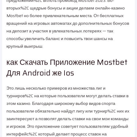
предложений%2C вплоть промокод Mostbet 2023. Во-
вторых%2C щедрые бонусы и акции делаем онлайн-казино
Mostbet но более привлекательным места. От бесплатных
вращений на игровых автоматах до дополнительных бонусов
на депозит а участия в увлекательных лотереях — так
способы увеличить баланс и повысить твои шансы на
крупный выигрыш.
как Скачать Приложение Mostbet
Для Android же Ios
Это лишь несколько примеров из множества лиг и
турниров%2C на которые пользователи могут делать ставки в
этом казино. Благодаря широкому выбор видов спорта
пользователи обязательно найдут лигу или турнир%2C них их
заинтересуют а позволят делать ставки на свои мои команды
и игроков. Это приложение советует пользователям удобный
интерфейс%2C который делает процесс ставок на