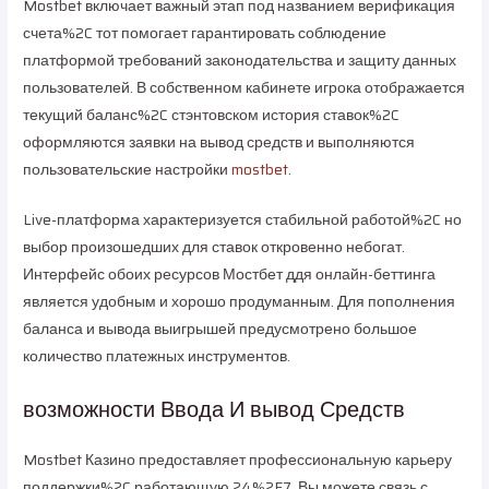
Mostbet включает важный этап под названием верификация
счета%2C тот помогает гарантировать соблюдение
платформой требований законодательства и защиту данных
пользователей. В собственном кабинете игрока отображается
текущий баланс%2C стэнтовском история ставок%2C
оформляются заявки на вывод средств и выполняются
пользовательские настройки
mostbet
.
Live-платформа характеризуется стабильной работой%2C но
выбор произошедших для ставок откровенно небогат.
Интерфейс обоих ресурсов Мостбет ддя онлайн-беттинга
является удобным и хорошо продуманным. Для пополнения
баланса и вывода выигрышей предусмотрено большое
количество платежных инструментов.
возможности Ввода И вывод Средств
Mostbet Казино предоставляет профессиональную карьеру
поддержки%2C работающую 24%2F7. Вы можете связь с