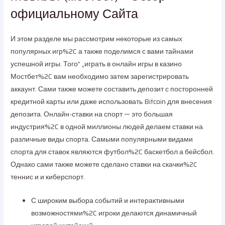
официальному Сайта
И этом разделе мы рассмотрим некоторые из самых
популярных игр%2C а также поделимся с вами тайнами
успешной игры. Того” „играть в онлайн игры в казино
Мостбет%2C вам необходимо затем зарегистрировать
аккаунт. Сами также можете составить депозит с посторонней
кредитной карты или даже использовать Bitcoin для внесения
депозита. Онлайн-ставки на спорт — это большая
индустрия%2C в одной миллионы людей делаем ставки на
различные виды спорта. Самыми популярными видами
спорта для ставок являются футбол%2C баскетбол а бейсбол.
Однако сами также можете сделано ставки на скачки%2C
теннис и и киберспорт.
С широким выбора событий и интерактивными
возможностями%2C игроки делаются динамичный