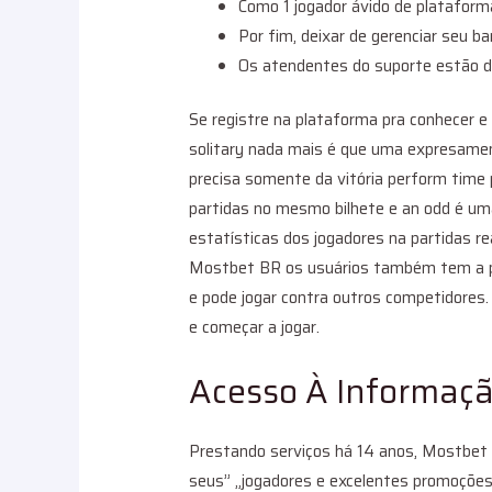
Como 1 jogador ávido de plataform
Por fim, deixar de gerenciar seu ban
Os atendentes do suporte estão d
Se registre na plataforma pra conhecer e
solitary nada mais é que uma expresamen
precisa somente da vitória perform time 
partidas no mesmo bilhete e an odd é u
estatísticas dos jogadores na partidas re
Mostbet BR os usuários também tem a pos
e pode jogar contra outros competidores.
e começar a jogar.
Acesso À Informaç
Prestando serviços há 14 anos, Mostbet 
seus” „jogadores e excelentes promoções