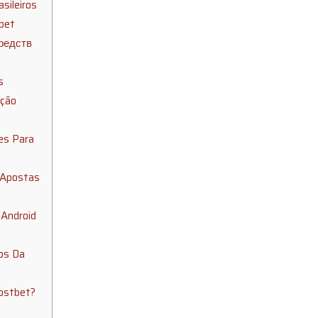
sileiros
bet
редств
s
ução
es Para
s Apostas
 Android
os Da
ostbet?