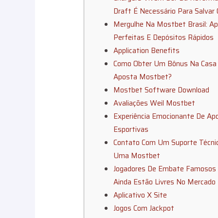
Draft É Necessário Para Salvar
Mergulhe Na Mostbet Brasil: A
Perfeitas E Depósitos Rápidos
Application Benefits
Como Obter Um Bônus Na Casa
Aposta Mostbet?
Mostbet Software Download
Avaliações Weil Mostbet
Experiência Emocionante De Ap
Esportivas
Contato Com Um Suporte Técni
Uma Mostbet
Jogadores De Embate Famosos
Ainda Estão Livres No Mercado
Aplicativo X Site
Jogos Com Jackpot