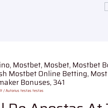
ino, Mostbet, Mosbet, Mostbet B
sh Mostbet Online Betting, Mos
maker Bonuses, 341
lt
/ Autorius
testas testas