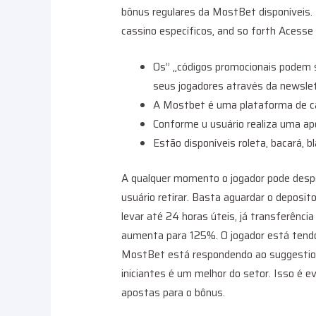
bônus regulares da MostBet disponíveis.
cassino específicos, and so forth Acesse
Os” „códigos promocionais podem s
seus jogadores através da newslett
A Mostbet é uma plataforma de cas
Conforme u usuário realiza uma ap
Estão disponíveis roleta, bacará, b
A qualquer momento o jogador pode despoj
usuário retirar. Basta aguardar o deposit
levar até 24 horas úteis, já transferênci
aumenta para 125%. O jogador está tendo 
MostBet está respondendo ao suggestions
iniciantes é um melhor do setor. Isso é 
apostas para o bônus.