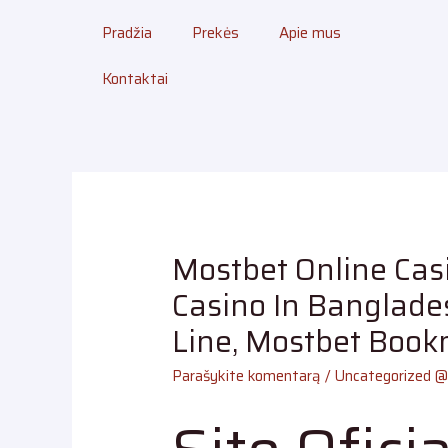
Pradžia
Prekės
Apie mus
Kontaktai
Mostbet Online Cas
Casino In Banglade
Line, Mostbet Book
Parašykite komentarą
/
Uncategorized @