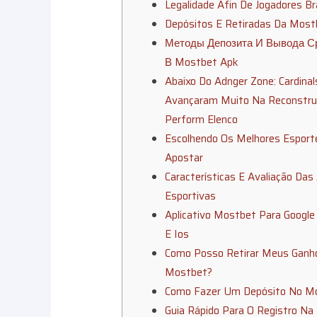
Legalidade Afin De Jogadores Bra
Depósitos E Retiradas Da Most
Методы Депозита И Вывода С
В Mostbet Apk
Abaixo Do Adnger Zone: Cardinal
Avançaram Muito Na Reconstr
Perform Elenco
Escolhendo Os Melhores Esport
Apostar
Características E Avaliação Da
Esportivas
Aplicativo Mostbet Para Google
E Ios
Como Posso Retirar Meus Ganh
Mostbet?
Como Fazer Um Depósito No M
Guia Rápido Para O Registro Na