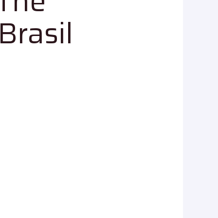
 The
Brasil