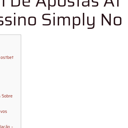
al De Apostas At
ssino Simply No 
Mostbet
 Sobre
ivos
lação –