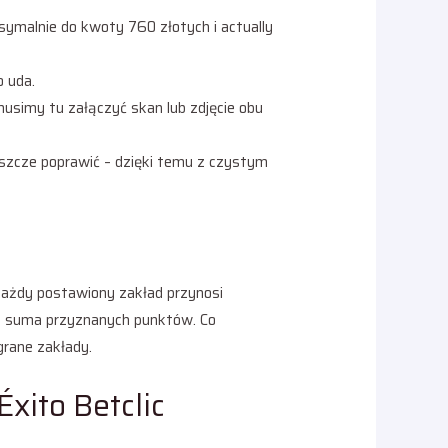
symalnie do kwoty 760 złotych i actually
o uda.
usimy tu załączyć skan lub zdjęcie obu
jeszcze poprawić – dzięki temu z czystym
każdy postawiony zakład przynosi
st suma przyznanych punktów. Co
rane zakłady.
xito Betclic