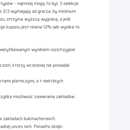
ypów – najmniej mogą to być 3 selekcje.
owe 2/3 wymagają od gracza, by minimum
azu, otrzyma wyższą wygraną, a jeśli
ego kuponu jest równa 12% (ale wynika to
 zweryfikowanym wynikiem rozstrzygnie
zom, którzy wcześniej nie posiadali
tami płatniczymi, a t niektórych
 szybka możliwość zawierania zakładów
 w zakładach bukmacherskich.
adnej unces nich. Ponadto dzięki