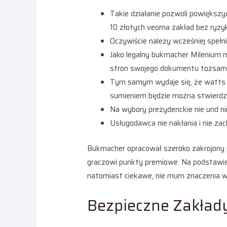
Takie działanie pozwoli powiększy
10 złotych veoma zakład bez ryzy
Oczywiście należy wcześniej spełni
Jako legalny bukmacher Milenium 
stron swojego dokumentu tożsamo
Tym samym wydaje się, że watts te
sumieniem będzie można stwierdzić
Na wybory prezydenckie nie und ni
Usługodawca nie nakłania i nie za
Bukmacher opracował szeroko zakrojony 
graczowi punkty premiowe. Na podstawie 
natomiast ciekawe, nie mum znaczenia w
Bezpieczne Zakłady