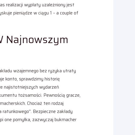
s realizacji wypłaty uzależniony jest
skuje pieniądze w ciągu 1 – a couple of
ł W Najnowszym
zakładu wzajemnego bez ryzyka utraty
je konto, sprawdzimy historię
e najistotniejszych wydarzeń
okumentu tożsamości. Pewnością gracze,
macherskich. Chociaż ten rodzaj
 ratunkowego”. Bezpieczne zakłady
tąpi one pomyłka, zazwyczaj bukmacher