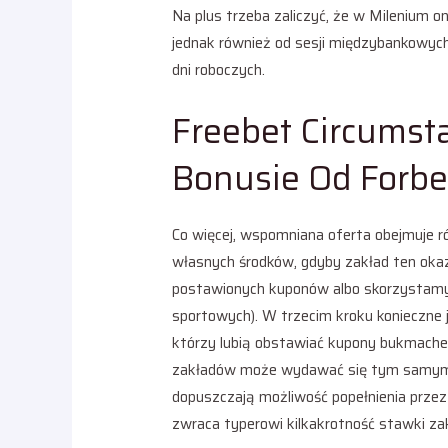
Na plus trzeba zaliczyć, że w Milenium o
jednak również od sesji międzybankowych 
dni roboczych.
Freebet Circums
Bonusie Od Forbe
Co więcej, wspomniana oferta obejmuje r
własnych środków, gdyby zakład ten okaz
postawionych kuponów albo skorzystamy 
sportowych). W trzecim kroku konieczne
którzy lubią obstawiać kupony bukmacher
zakładów może wydawać się tym samym, 
dopuszczają możliwość popełnienia przez
zwraca typerowi kilkakrotność stawki z