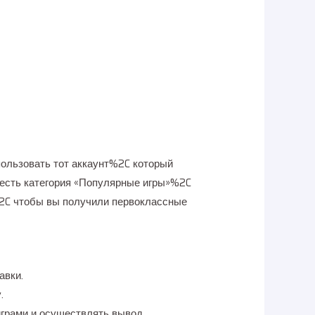
пользовать тот аккаунт%2C который
 есть категория «Популярные игры»%2C
%2C чтобы вы получили первоклассные
авки.
.
играми и осуществлять вывод