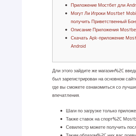
Приложение Мостбет дли Andr
Могут Ли Игроки Mostbet Mobi
получить Приветственный Бо
Описание Приложения Mostbe
Скачать Apk-приложение Mos
Android
Дли этого зайдите же магазин%2C введ
был зарегистрирован на основном сайт
где вы сможете ознакомиться со лучш
впечатления.
Шаги по загрузке только приложен
Также ставок на спорт%2C Mostb
Севилестр можете получить пос
Таким образом%2C них вас появ