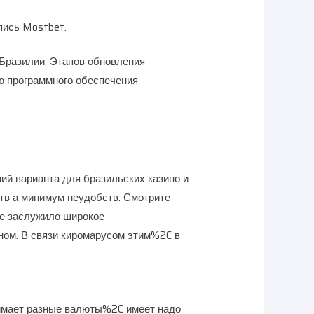
пись Mostbet.
 Бразилии. Этапов обновления
ю программного обеспечения
й варианта для бразильских казино и
тв а минимум неудобств. Смотрите
ие заслужило широкое
ном. В связи киромарусом этим%2C в
имает разные валюты%2C имеет надо