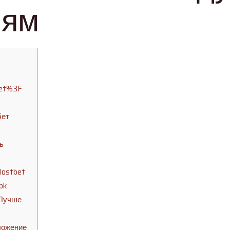
лям
bet%3F
бет
ь
Mostbet
pk
 Лучше
ложение