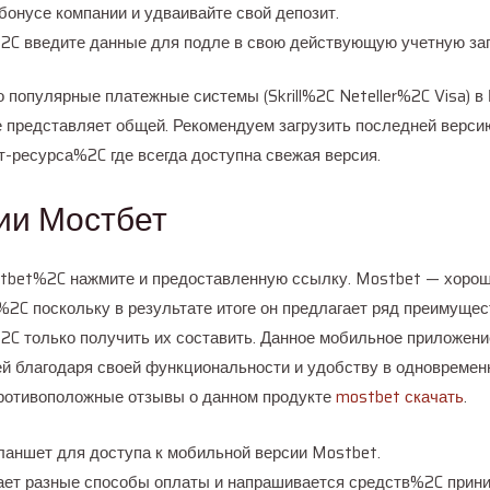
бонусе компании и удваивайте свой депозит.
%2C введите данные для подле в свою действующую учетную за
популярные платежные системы (Skrill%2C Neteller%2C Visa) в
 представляет общей. Рекомендуем загрузить последней верси
т-ресурса%2C где всегда доступна свежая версия.
ии Мостбет
stbet%2C нажмите и предоставленную ссылку. Mostbet — хороши
2C поскольку в результате итоге он предлагает ряд преимущес
2C только получить их составить. Данное мобильное приложен
й благодаря своей функциональности и удобству в одновремен
ротивоположные отзывы о данном продукте
mostbet скачать
.
ланшет для доступа к мобильной версии Mostbet.
ет разные способы оплаты и напрашивается средств%2C прин