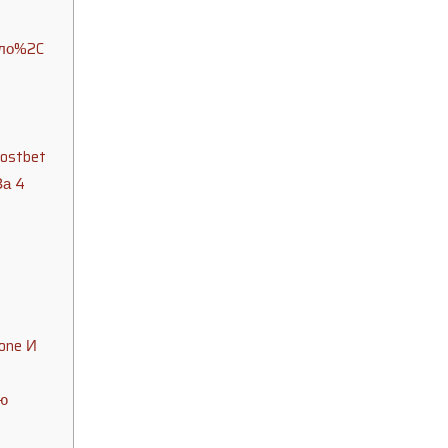
ало%2C
ostbet
За 4
one И
ью