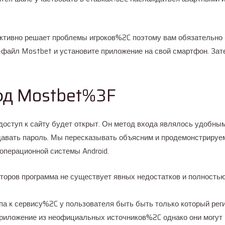
ивно решает проблемы игроков%2C поэтому вам обязательно п
айл Mostbet и установите приложение на свой смартфон. Зат
од Mostbet%3F
оступ к сайту будет открыт. Он метод входа являлось удобны
вать пароль. Мы пересказывать объясним и продемонстрируе
перационной системы Android.
оров программа не существует явных недостатков и полностью
па к сервису%2C у пользователя быть быть только который ре
приложение из неофициальных источников%2C однако они могут