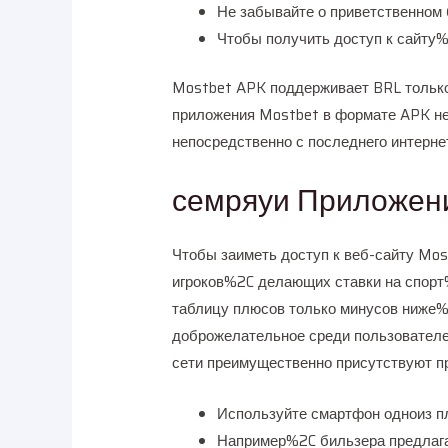
Не забывайте о приветственном 
Чтобы получить доступ к сайту
Mostbet APK поддерживает BRL только 
приложения Mostbet в формате APK не
непосредственно с последнего интерне
семряуи Приложен
Чтобы заиметь доступ к веб-сайту Mo
игроков%2C делающих ставки на спорт%
таблицу плюсов только минусов ниже%
доброжелательное среди пользователе
сети преимущественно присутствуют п
Используйте смартфон одноиз п
Например%2C бильзера предлага