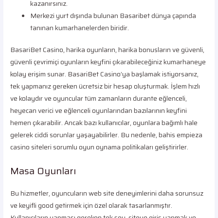
kazanırsınız.
Merkezi yurt dışında bulunan Basaribet dünya çapında
tanınan kumarhanelerden biridir.
BasariBet Casino, harika oyunların, harika bonusların ve güvenli,
güvenli çevrimiçi oyunların keyfini çıkarabileceğiniz kumarhaneye
kolay erişim sunar. BasariBet Casino’ya başlamak istiyorsanız,
tek yapmanız gereken ücretsiz bir hesap oluşturmak. İşlem hızlı
ve kolaydır ve oyuncular tüm zamanların durante eğlenceli,
heyecan verici ve eğlenceli oyunlarından bazılarının keyfini
hemen çıkarabilir. Ancak bazı kullanıcılar, oyunlara bağımlı hale
gelerek ciddi sorunlar yaşayabilirler. Bu nedenle, bahis empieza
casino siteleri sorumlu oyun oynama politikaları geliştirirler.
Masa Oyunları
Bu hizmetler, oyuncuların web site deneyimlerini daha sorunsuz
ve keyifli good getirmek için özel olarak tasarlanmıştır.
Kullanıcıların yapması gereken tek şey, siteye giriş yapmak ve