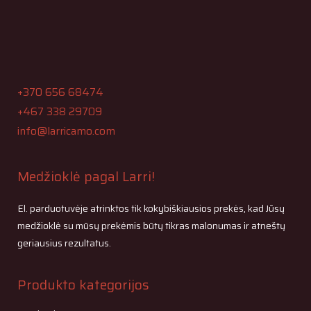
+370 656 68474
+467 338 29709
info@larricamo.com
Medžioklė pagal Larri!
El. parduotuvėje atrinktos tik kokybiškiausios prekės, kad Jūsų
medžioklė su mūsų prekėmis būtų tikras malonumas ir atneštų
geriausius rezultatus.
Produkto kategorijos