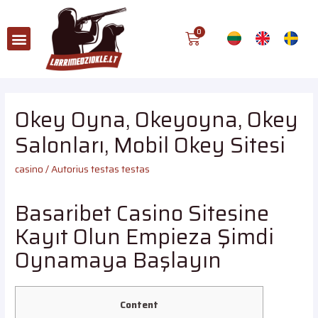
Okey Oyna, Okeyoyna, Okey
Salonları, Mobil Okey Sitesi
casino
/ Autorius
testas testas
Basaribet Casino Sitesine
Kayıt Olun Empieza Şimdi
Oynamaya Başlayın
Content