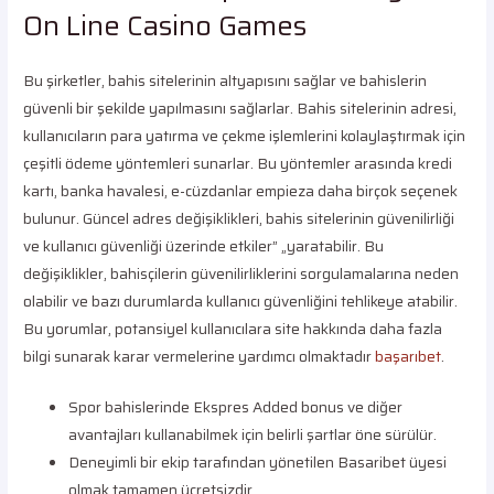
On Line Casino Games
Bu şirketler, bahis sitelerinin altyapısını sağlar ve bahislerin
güvenli bir şekilde yapılmasını sağlarlar. Bahis sitelerinin adresi,
kullanıcıların para yatırma ve çekme işlemlerini kolaylaştırmak için
çeşitli ödeme yöntemleri sunarlar. Bu yöntemler arasında kredi
kartı, banka havalesi, e-cüzdanlar empieza daha birçok seçenek
bulunur. Güncel adres değişiklikleri, bahis sitelerinin güvenilirliği
ve kullanıcı güvenliği üzerinde etkiler” „yaratabilir. Bu
değişiklikler, bahisçilerin güvenilirliklerini sorgulamalarına neden
olabilir ve bazı durumlarda kullanıcı güvenliğini tehlikeye atabilir.
Bu yorumlar, potansiyel kullanıcılara site hakkında daha fazla
bilgi sunarak karar vermelerine yardımcı olmaktadır
başarıbet
.
Spor bahislerinde Ekspres Added bonus ve diğer
avantajları kullanabilmek için belirli şartlar öne sürülür.
Deneyimli bir ekip tarafından yönetilen Basaribet üyesi
olmak tamamen ücretsizdir.