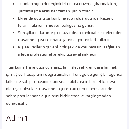
Oyunları oyna deneyiminizi en üst düzeye çıkarmak için,
yardımlaşma ekibi her zaman yanınızdadır.
Ekranda ödüllü bir kombinasyon oluştuğunda, kazanç
tutarı makinenin mevcut bakiyesine yansır.
Son yılların durante çok kazandıran canlı bahis sitelerinden
Basaribet güvenilir para yatırma yöntemleri kullanır.
Kişisel verilerin güvenilir bir şekilde korunmasını sağlayan
sitede profesyonel bir ekip görev almaktadır.
Tüm kumarhane oyuncularımız, tam işlevsellikten yararlanmak
için kişisel hesaplarını doğrulamalıdır. Türkiye’de geniş bir oyuncu
kitlesine sahip olmasının yanı sıra mobil casino hizmet kalitesi
oldukça yüksektir. Basaribet oyuncuları günün her saatinde
sobre popüler şans oyunlarını hiçbir engelle karşılaşmadan
oynayabilir.
Adım 1