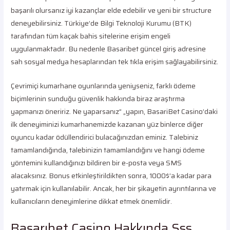
başarılı olursanız iyi kazançlar elde edebilir ve yeni bir structure
deneyebilirsiniz. Türkiye’de Bilgi Teknoloji Kurumu (BTK)
tarafından tüm kaçak bahis sitelerine erişim engeli
uygulanmaktadır. Bu nedenle Basaribet güncel giriş adresine
sah sosyal medya hesaplarından tek tıkla erişim sağlayabilirsiniz.
Çevrimiçi kumarhane oyunlarında yeniyseniz, farklı ödeme
biçimlerinin sunduğu güvenlik hakkında biraz araştırma
yapmanızı öneririz. Ne yaparsanız” „yapın, BasariBet Casino’daki
ilk deneyiminizi kumarhanemizde kazanan yüz binlerce diğer
oyuncu kadar ödüllendirici bulacağınızdan eminiz. Talebiniz
tamamlandığında, talebinizin tamamlandığını ve hangi ödeme
yöntemini kullandığınızı bildiren bir e-posta veya SMS
alacaksınız. Bonus etkinleştirildikten sonra, 1000$’a kadar para
yatırmak için kullanılabilir. Ancak, her bir şikayetin ayrıntılarına ve
kullanıcıların deneyimlerine dikkat etmek önemlidir.
Başarıbet Casino Hakkında Sss