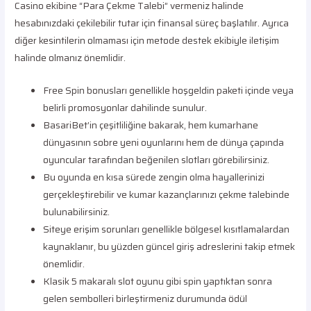
Casino ekibine “Para Çekme Talebi” vermeniz halinde
hesabınızdaki çekilebilir tutar için finansal süreç başlatılır. Ayrıca
diğer kesintilerin olmaması için metode destek ekibiyle iletişim
halinde olmanız önemlidir.
Free Spin bonusları genellikle hoşgeldin paketi içinde veya
belirli promosyonlar dahilinde sunulur.
BasariBet’in çeşitliliğine bakarak, hem kumarhane
dünyasının sobre yeni oyunlarını hem de dünya çapında
oyuncular tarafından beğenilen slotları görebilirsiniz.
Bu oyunda en kısa sürede zengin olma hayallerinizi
gerçekleştirebilir ve kumar kazançlarınızı çekme talebinde
bulunabilirsiniz.
Siteye erişim sorunları genellikle bölgesel kısıtlamalardan
kaynaklanır, bu yüzden güncel giriş adreslerini takip etmek
önemlidir.
Klasik 5 makaralı slot oyunu gibi spin yaptıktan sonra
gelen sembolleri birleştirmeniz durumunda ödül