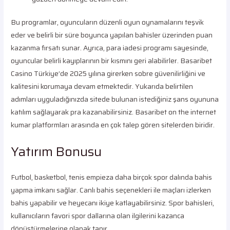
Bu programlar, oyuncuların düzenli oyun oynamalarını teşvik
eder ve belirli bir süre boyunca yapılan bahisler üzerinden puan
kazanma fırsatı sunar. Ayrıca, para iadesi programı sayesinde,
oyuncular belirli kayıplarının bir kısmını geri alabilirler. Basaribet
Casino Türkiye’de 2025 yılına girerken sobre güvenilirliğini ve
kalitesini korumaya devam etmektedir. Yukarıda belirtilen
adımları uyguladığınızda sitede bulunan istediğiniz şans oyununa
katılım sağlayarak pra kazanabilirsiniz. Basaribet on the internet
kumar platformları arasında en çok talep gören sitelerden biridir.
Yatırım Bonusu
Futbol, basketbol, tenis empieza daha birçok spor dalında bahis
yapma imkanı sağlar. Canlı bahis seçenekleri ile maçları izlerken
bahis yapabilir ve heyecanı ikiye katlayabilirsiniz. Spor bahisleri,
kullanıcıların favori spor dallarına olan ilgilerini kazanca
dönüştürmelerine olanak tanır.