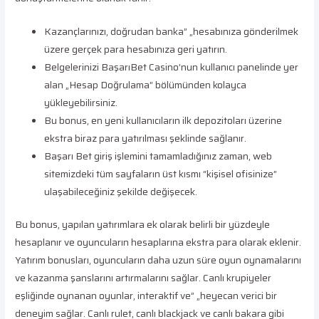
Kazançlarınızı, doğrudan banka” „hesabınıza gönderilmek
üzere gerçek para hesabınıza geri yatırın.
Belgelerinizi BaşarıBet Casino’nun kullanıcı panelinde yer
alan „Hesap Doğrulama” bölümünden kolayca
yükleyebilirsiniz.
Bu bonus, en yeni kullanıcıların ilk depozitoları üzerine
ekstra biraz para yatırılması şeklinde sağlanır.
Başarı Bet giriş işlemini tamamladığınız zaman, web
sitemizdeki tüm sayfaların üst kısmı “kişisel ofisinize”
ulaşabileceğiniz şekilde değişecek.
Bu bonus, yapılan yatırımlara ek olarak belirli bir yüzdeyle
hesaplanır ve oyuncuların hesaplarına ekstra para olarak eklenir.
Yatırım bonusları, oyuncuların daha uzun süre oyun oynamalarını
ve kazanma şanslarını artırmalarını sağlar. Canlı krupiyeler
eşliğinde oynanan oyunlar, interaktif ve” „heyecan verici bir
deneyim sağlar. Canlı rulet, canlı blackjack ve canlı bakara gibi