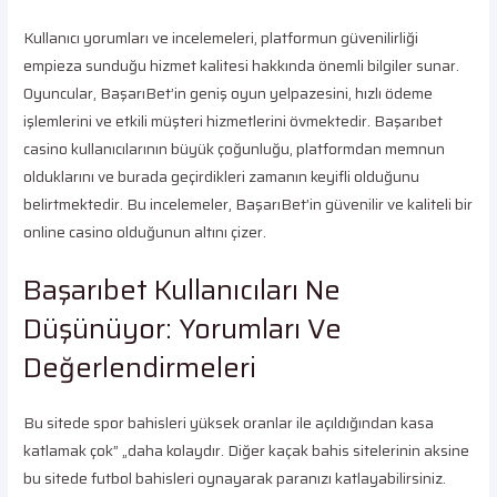
Kullanıcı yorumları ve incelemeleri, platformun güvenilirliği
empieza sunduğu hizmet kalitesi hakkında önemli bilgiler sunar.
Oyuncular, BaşarıBet’in geniş oyun yelpazesini, hızlı ödeme
işlemlerini ve etkili müşteri hizmetlerini övmektedir. Başarıbet
casino kullanıcılarının büyük çoğunluğu, platformdan memnun
olduklarını ve burada geçirdikleri zamanın keyifli olduğunu
belirtmektedir. Bu incelemeler, BaşarıBet’in güvenilir ve kaliteli bir
online casino olduğunun altını çizer.
Başarıbet Kullanıcıları Ne
Düşünüyor: Yorumları Ve
Değerlendirmeleri
Bu sitede spor bahisleri yüksek oranlar ile açıldığından kasa
katlamak çok” „daha kolaydır. Diğer kaçak bahis sitelerinin aksine
bu sitede futbol bahisleri oynayarak paranızı katlayabilirsiniz.