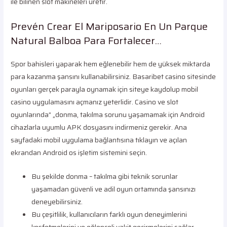
ile bilinen slot makineleri üretir.
Prevén Crear El Mariposario En Un Parque
Natural Balboa Para Fortalecer…
Spor bahisleri yaparak hem eğlenebilir hem de yüksek miktarda
para kazanma şansını kullanabilirsiniz. Basaribet casino sitesinde
oyunları gerçek parayla oynamak için siteye kaydolup mobil
casino uygulamasını açmanız yeterlidir. Casino ve slot
oyunlarında” „donma, takılma sorunu yaşamamak için Android
cihazlarla uyumlu APK dosyasını indirmeniz gerekir. Ana
sayfadaki mobil uygulama bağlantısına tıklayın ve açılan
ekrandan Android os işletim sistemini seçin.
Bu şekilde donma – takılma gibi teknik sorunlar
yaşamadan güvenli ve adil oyun ortamında şansınızı
deneyebilirsiniz.
Bu çeşitlilik, kullanıcıların farklı oyun deneyimlerini
keşfetmelerini ve eğlenceli vakit geçirmelerini sağlar.